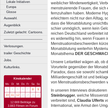
Lokale Initiativen
weiblicher Minderwertigkeit, Verb
Europa
menstruierende Frauen, die sich
Glosse
fernzuhalten haben. Moderne Hy
erleichtern nicht nur den Alltag,
Auswahl.
dass die Monatsblutung unsichtba
Augenblick
schier unmöglich, wenn kein Geld
Zuletzt gelacht: Cartoons.
reichen Deutschland verbreitet ist
es widerwillig hin, wenn Frauen i
––––––––––––––––––––
Menstruationsbeschwerden kürzer 
Verlosungen.
Monatsblutung weiterhin Myster
trailer Geschichte
Monatsthema
DER GESCHMAC
Jobs.
Unsere Leitartikel wägen ab, ob 
Vorurteile gegenüber der Monatsb
Kulturlinks.
Paradox, dass sie sowohl schamb
Milliardengeschäft ist und beklag
Kinokalender
von Menstruationsbeschwerden v
Mo
Di
Mi
Do
Fr
Sa
So
3
4
5
6
7
8
9
In unseren Interviews diskutiere
Steinbrugger
, welche Missverst
10
11
12
13
14
15
16
verbreitet sind,
Claudia Ulferts
vo
12.669 Beiträge zu
International, wie Armut den Umg
3.883 Filmen im Forum