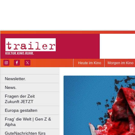
Heute im Kino
Morgen im Kino
Newsletter.
News.
Fragen der Zeit
Zukunft JETZT
Europa gestalten
Frag' die Welt | Gen Z &
Alpha
GuteNachrichten fürs