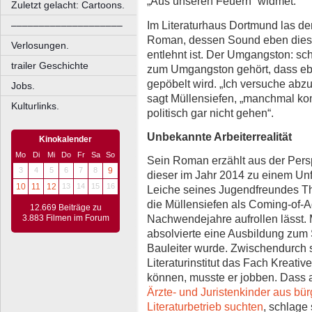
„Aus unseren Feuern“ widmet.
Zuletzt gelacht: Cartoons.
Im Literaturhaus Dortmund las d
––––––––––––––––––––
Roman, dessen Sound eben diese
Verlosungen.
entlehnt ist. Der Umgangston: sc
trailer Geschichte
zum Umgangston gehört, dass ebe
gepöbelt wird. „Ich versuche abz
Jobs.
sagt Müllensiefen, „manchmal ko
Kulturlinks.
politisch gar nicht gehen“.
Unbekannte Arbeiterrealität
Kinokalender
Mo
Di
Mi
Do
Fr
Sa
So
Sein Roman erzählt aus der Persp
3
4
5
6
7
8
9
dieser im Jahr 2014 zu einem Unfal
10
11
12
13
14
15
16
Leiche seines Jugendfreundes Th
die Müllensiefen als Coming-of-
12.669 Beiträge zu
Nachwendejahre aufrollen lässt. 
3.883 Filmen im Forum
absolvierte eine Ausbildung zum 
Bauleiter wurde. Zwischendurch s
Literaturinstitut das Fach Kreati
können, musste er jobben. Dass a
Ärzte- und Juristenkinder aus bür
Literaturbetrieb suchten
, schlage