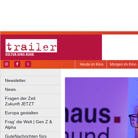
Heute im Kino
Morgen im Kino
Newsletter.
News.
Fragen der Zeit
Zukunft JETZT
Europa gestalten
Frag' die Welt | Gen Z &
Alpha
GuteNachrichten fürs