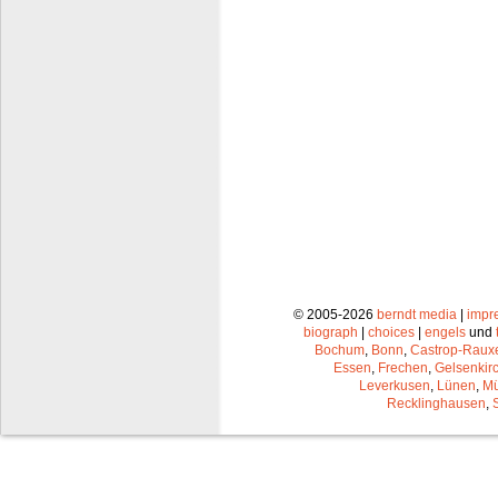
© 2005-2026
berndt media
|
impr
biograph
|
choices
|
engels
und
Bochum
,
Bonn
,
Castrop-Raux
Essen
,
Frechen
,
Gelsenkir
Leverkusen
,
Lünen
,
Mü
Recklinghausen
,