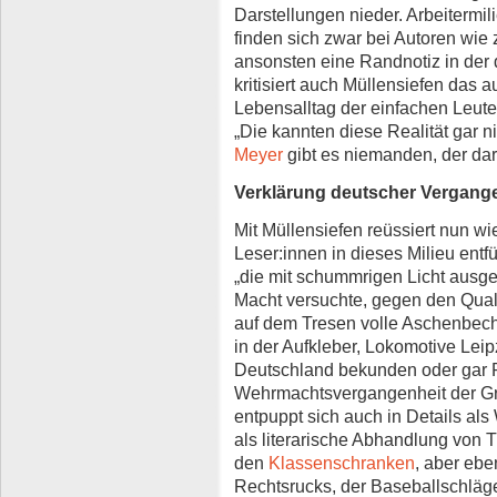
Darstellungen nieder. Arbeitermil
finden sich zwar bei Autoren wie 
ansonsten eine Randnotiz in der 
kritisiert auch Müllensiefen das
Lebensalltag der einfachen Leute
„Die kannten diese Realität gar 
Meyer
gibt es niemanden, der dar
Verklärung deutscher Vergang
Mit Müllensiefen reüssiert nun wied
Leser:innen in dieses Milieu entf
„die mit schummrigen Licht ausge
Macht versuchte, gegen den Qua
auf dem Tresen volle Aschenbech
in der Aufkleber, Lokomotive Leipz
Deutschland bekunden oder gar R
Wehrmachtsvergangenheit der Gr
entpuppt sich auch in Details al
als literarische Abhandlung von 
den
Klassenschranken
, aber eb
Rechtsrucks, der Baseballschläge