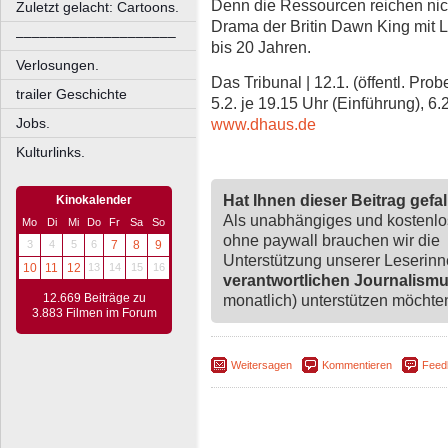
Denn die Ressourcen reichen nicht
Zuletzt gelacht: Cartoons.
Drama der Britin Dawn King mit L
––––––––––––––––––––
bis 20 Jahren.
Verlosungen.
Das Tribunal | 12.1. (öffentl. Prob
trailer Geschichte
5.2. je 19.15 Uhr (Einführung), 6.
www.dhaus.de
Jobs.
Kulturlinks.
Hat Ihnen dieser Beitrag gefa
Kinokalender
Als unabhängiges und kostenl
Mo
Di
Mi
Do
Fr
Sa
So
ohne paywall brauchen wir die
3
4
5
6
7
8
9
Unterstützung unserer Leserin
10
11
12
13
14
15
16
verantwortlichen Journalism
12.669 Beiträge zu
monatlich) unterstützen möchten,
3.883 Filmen im Forum
Weitersagen
Kommentieren
Feed