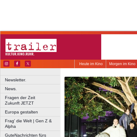
Heute im Kino
Morgen im Kino
Newsletter.
News.
Fragen der Zeit
Zukunft JETZT
Europa gestalten
Frag' die Welt | Gen Z &
Alpha
GuteNachrichten fürs