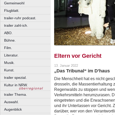
Gemeinwohl
Flugblatt.
trailer-ruhr podcast.
trailer zahl-ich.
ABO.
Bühne.
Film.
Eltern vor Gericht
Literatur.
Musik.
13. Januar 2022
Kunst.
„Das Tribunal“ im D’haus
trailer spezial.
Die Menschheit hat es nicht gesc
drosseln, die Massentierhaltung
Kultur in NRW.
Regenwalds zu stoppen und weni
trailer Thema.
Verkehrsmitteln herumzurasen. Di
eingetreten und die Erwachseneng
Auswahl.
und ihr Unterlassen vor Gericht.
Augenblick
darüber, wer von den Verantwortl