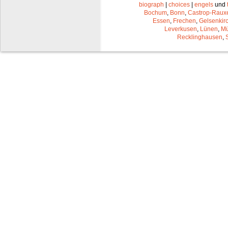
biograph
|
choices
|
engels
und
Bochum
,
Bonn
,
Castrop-Raux
Essen
,
Frechen
,
Gelsenkir
Leverkusen
,
Lünen
,
Mü
Recklinghausen
,