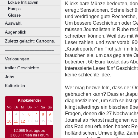
Lokale Initiativen
Klicks bare Münze bedeuten, dom
Europa
erregt: Sensationen, Schnellsch
Glosse
und verdrängen gute Recherche, kn
Um bessere Geschichten oder Ges
Auswahl.
müssen Journalisten in Ruhe rec
Augenblick
schreiben können. Weil das mit 
Zuletzt gelacht: Cartoons.
Leser zahlen, und zwar vorab: 9
„Krautreporter“ im Frühjahr im Int
––––––––––––––––––––
brauchen sie, um das geplante On
Verlosungen.
betreiben. 60 Euro kostet das Abo 
trailer Geschichte
interessierte Leser fünf Geschich
keine schlechte Idee.
Jobs.
Kulturlinks.
Wer mag bezweifeln, dass der On
gebrauchen kann? Dass er „kaputt“
diagnostizieren, um sich selbst g
Kinokalender
klingt allerdings ein bisschen übe
Mo
Di
Mi
Do
Fr
Sa
So
Fragen, denen die 27 Nachwuchsjo
3
4
5
6
7
8
9
Journal ab Herbst nachgehen wolle
10
11
12
13
14
15
16
das Rad neu erfunden haben: Re
12.669 Beiträge zu
holländischen, Umweltgifte, Zah
3.883 Filmen im Forum