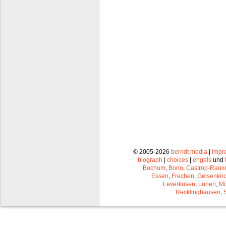
© 2005-2026
berndt media
|
impr
biograph
|
choices
|
engels
und
Bochum
,
Bonn
,
Castrop-Raux
Essen
,
Frechen
,
Gelsenkir
Leverkusen
,
Lünen
,
Mü
Recklinghausen
,