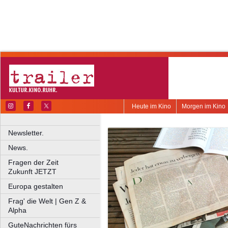
Heute im Kino
Morgen im Kino
Newsletter.
News.
Fragen der Zeit
Zukunft JETZT
Europa gestalten
Frag' die Welt | Gen Z &
Alpha
GuteNachrichten fürs