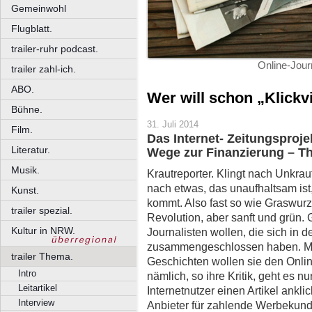
Gemeinwohl
Flugblatt.
trailer-ruhr podcast.
Online-Jour
trailer zahl-ich.
ABO.
Wer will schon „Klickv
Bühne.
31. Juli 2014
Film.
Das Internet- Zeitungsproje
Literatur.
Wege zur Finanzierung – T
Musik.
Krautreporter. Klingt nach Unkraut
nach etwas, das unaufhaltsam ist,
Kunst.
kommt. Also fast so wie Graswurz
trailer spezial.
Revolution, aber sanft und grün. 
Kultur in NRW.
Journalisten wollen, die sich in d
zusammengeschlossen haben. Mit
trailer Thema.
Geschichten wollen sie den Onlin
Intro
nämlich, so ihre Kritik, geht es n
Leitartikel
Internetnutzer einen Artikel ankli
Interview
Anbieter für zahlende Werbekunde