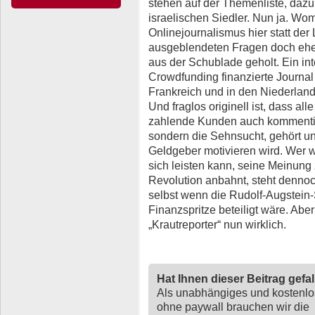
stehen auf der Themenliste, daz
israelischen Siedler. Nun ja. Wo
Onlinejournalismus hier statt der
ausgeblendeten Fragen doch eher
aus der Schublade geholt. Ein int
Crowdfunding finanzierte Journal 
Frankreich und in den Niederlanden
Und fraglos originell ist, dass all
zahlende Kunden auch kommentier
sondern die Sehnsucht, gehört 
Geldgeber motivieren wird. Wer wi
sich leisten kann, seine Meinung
Revolution anbahnt, steht dennoch
selbst wenn die Rudolf-Augstein-St
Finanzspritze beteiligt wäre. Aber
„Krautreporter“ nun wirklich.
Hat Ihnen dieser Beitrag gefa
Als unabhängiges und kostenl
ohne paywall brauchen wir die