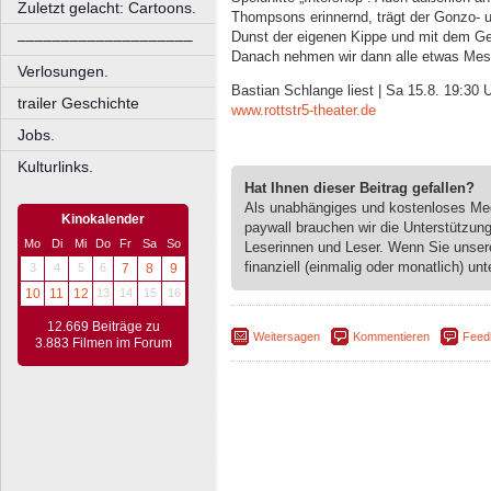
Zuletzt gelacht: Cartoons.
Thompsons erinnernd, trägt der Gonzo- u
Dunst der eigenen Kippe und mit dem G
––––––––––––––––––––
Danach nehmen wir dann alle etwas Me
Verlosungen.
Bastian Schlange liest | Sa 15.8. 19:30 U
trailer Geschichte
www.rottstr5-theater.de
Jobs.
Kulturlinks.
Hat Ihnen dieser Beitrag gefallen?
Als unabhängiges und kostenloses M
Kinokalender
paywall brauchen wir die Unterstützun
Mo
Di
Mi
Do
Fr
Sa
So
Leserinnen und Leser. Wenn Sie unse
finanziell (einmalig oder monatlich) unt
3
4
5
6
7
8
9
10
11
12
13
14
15
16
12.669 Beiträge zu
Weitersagen
Kommentieren
Feed
3.883 Filmen im Forum