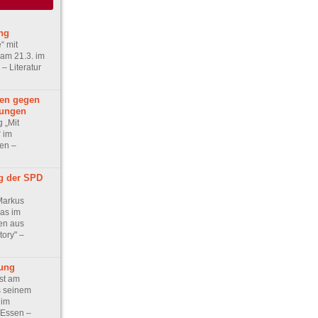
ung
“ mit
 am 21.3. im
– Literatur
ien gegen
lungen
 „Mit
 im
sen –
g der SPD
Markus
las im
en aus
ory" –
ung
st am
s seinem
 im
Essen –