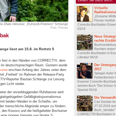
Virtuelle
Radikalisier
„Einsame Wölfe
Florian Hartleb
le Zitate inklusive: „Ruhrpott-Pistolero“ Schlange
Correctiv-Buchladen Essen 
Foto: Presse
03/19
obak
Neue Strateg
rechte Erzäh
Buchvorstellung
ge liest am 15.8. im Rottstr 5
Rechten reden“
Correctiv-Buchladen in Es
Literatur 06/18
che fest in den Händen von CORRECT!V, dem
Der Untergan
t im deutschsprachigen Raum. Gestern wurde
2017
kzine
erschien Anfang des Jahres unter dem
Spiegel-Autor 
itel „Freiheit“ im Rahmen der Release-Party
Feldenkirchen 
CT!V-Reporter Bastian Schlange zur Lesung
Essener Correctiv-Buchlad
en Licht nieder.
seinem Buch "Die Schulz-St
Spezial 05/18
eiter der revierbloggenden Ruhrbarone wird
lattgebügelten Gefälligkeitsjournalismus
Die Verwandl
l mit beiden Händen in die Scheiße, um
Can Dündar lie
oder menschliche Abgründe empor zu fördern.
27.03.2018 au
Buch „Verräter“
 den Kosovo und die heißgeliebte Bochumer
CORRECTIV-Buchladen in 
 eine jüngere Variante von Hunter S.