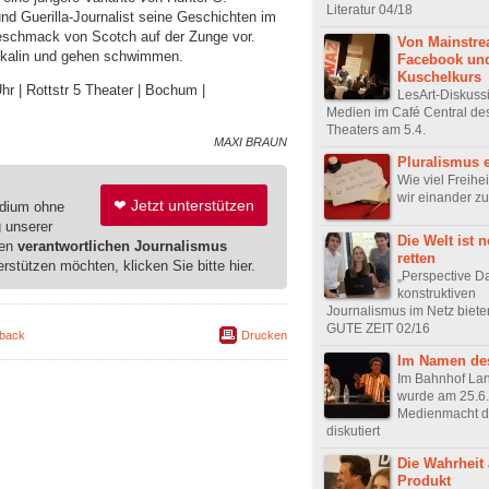
Literatur 04/18
nd Guerilla-Journalist seine Geschichten im
eschmack von Scotch auf der Zunge vor.
Von Mainstre
skalin und gehen schwimmen.
Facebook un
Kuschelkurs
hr | Rottstr 5 Theater | Bochum |
LesArt-Diskuss
Medien im Café Central des
Theaters am 5.4.
MAXI BRAUN
Pluralismus 
Wie viel Freihe
wir einander z
❤ Jetzt unterstützen
edium ohne
g unserer
Die Welt ist 
ren
verantwortlichen Journalismus
retten
erstützen möchten, klicken Sie bitte hier.
„Perspective Dai
konstruktiven
Journalismus im Netz biet
GUTE ZEIT 02/16
back
Drucken
Im Namen des
Im Bahnhof La
wurde am 25.6.
Medienmacht d
diskutiert
Die Wahrheit 
Produkt