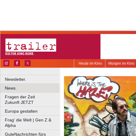
Heute im Kino
Morgen im Kino
Newsletter.
News.
Fragen der Zeit
Zukunft JETZT
Europa gestalten
Frag' die Welt | Gen Z &
Alpha
GuteNachrichten fürs