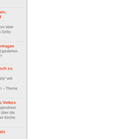
am,
d
ion über
 Grillo
ertragen
it gestehen
u?
noch zu
ly“ will
en – Thema
 Vetters
ngendreer
 über die
er Kirche
als