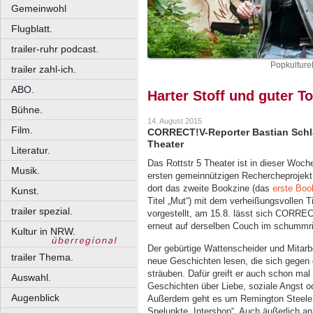
Gemeinwohl
Flugblatt.
trailer-ruhr podcast.
Popkulturel
trailer zahl-ich.
ABO.
Harter Stoff und guter T
Bühne.
14. August 2015
Film.
CORRECT!V-Reporter Bastian Schlan
Theater
Literatur.
Das Rottstr 5 Theater ist in dieser Wo
Musik.
ersten gemeinnützigen Rechercheprojek
dort das zweite Bookzine (das
erste Boo
Kunst.
Titel „Mut“) mit dem verheißungsvollen T
trailer spezial.
vorgestellt, am 15.8. lässt sich CORRE
erneut auf derselben Couch im schummrig
Kultur in NRW.
Der gebürtige Wattenscheider und Mitarb
trailer Thema.
neue Geschichten lesen, die sich gegen g
sträuben. Dafür greift er auch schon ma
Auswahl.
Geschichten über Liebe, soziale Angst 
Augenblick
Außerdem geht es um Remington Steele,
Spelunkte „Intershop“. Auch äußerlich an