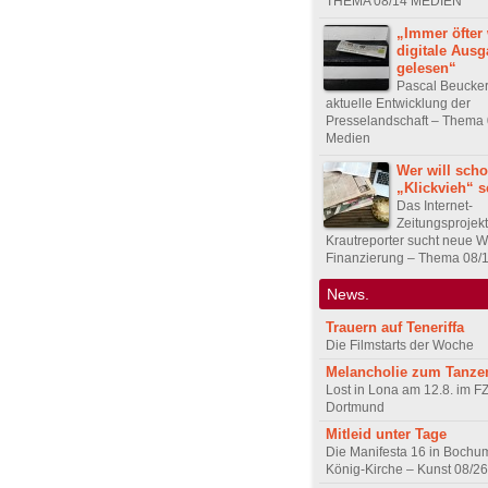
THEMA 08/14 MEDIEN
„Immer öfter 
digitale Aus
gelesen“
Pascal Beucker
aktuelle Entwicklung der
Presselandschaft – Thema
Medien
Wer will sch
„Klickvieh“ s
Das Internet-
Zeitungsprojekt
Krautreporter sucht neue 
Finanzierung – Thema 08/
News.
Trauern auf Teneriffa
Die Filmstarts der Woche
Melancholie zum Tanze
Lost in Lona am 12.8. im F
Dortmund
Mitleid unter Tage
Die Manifesta 16 in Bochum
König-Kirche – Kunst 08/26