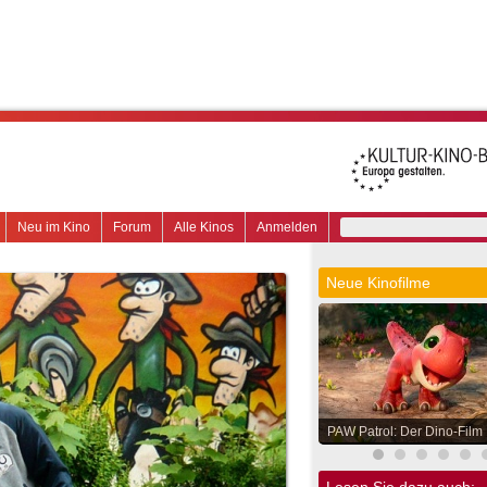
Neu im Kino
Forum
Alle Kinos
Anmelden
Neue Kinofilme
PAW Patrol: Der Dino-Film
Lesen Sie dazu auch: