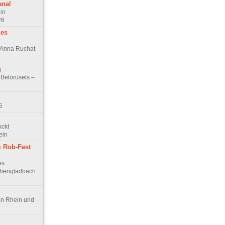
anal
in
26
des
n Anna Ruchat
g
 Belorusets –
6
ockt
ein
 Rob-Fest
es
chengladbach
an Rhein und