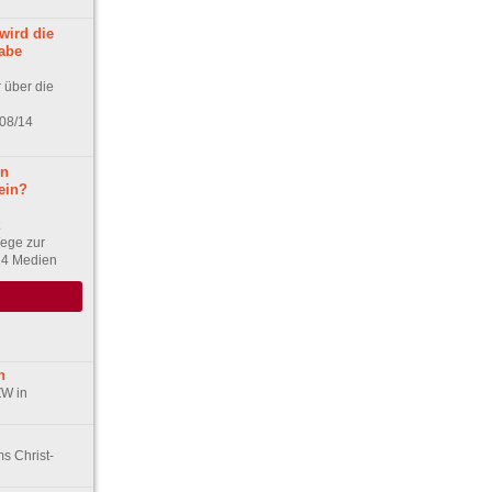
wird die
gabe
 über die
 08/14
on
ein?
Wege zur
14 Medien
n
ZW in
s Christ-