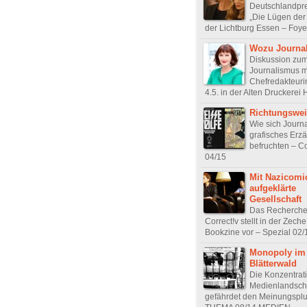
Deutschlandpr
„Die Lügen der 
der Lichtburg Essen – Foye
Wozu Journa
Diskussion zu
Journalismus 
Chefredakteuri
4.5. in der Alten Druckerei
Richtungswe
Wie sich Journ
grafisches Erz
befruchten – C
04/15
Mit Nazicomic
aufgeklärte
Gesellschaft
Das Recherch
Correct!v stellt in der Zeche
Bookzine vor – Spezial 02/
Monopoly im
Blätterwald
Die Konzentrati
Medienlandsch
gefährdet den Meinungsplu