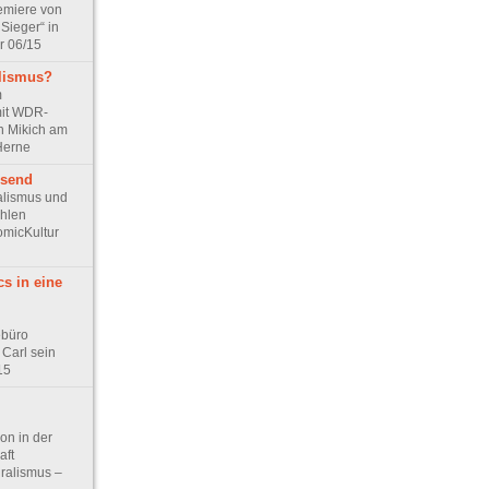
emiere von
Sieger“ in
r 06/15
lismus?
m
mit WDR-
n Mikich am
 Herne
isend
alismus und
ählen
omicKultur
s in eine
ebüro
 Carl sein
15
on in der
aft
ralismus –