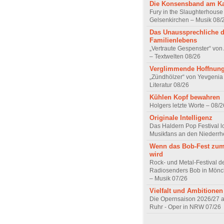
Die Konsensband am K
Fury in the Slaughterhouse 
Gelsenkirchen – Musik 08/
Das Unaussprechliche 
Familienlebens
„Vertraute Gespenster“ vo
– Textwelten 08/26
Verglimmende Hoffnun
„Zündhölzer“ von Yevgenia
Literatur 08/26
Kühlen Kopf bewahren
Holgers letzte Worte – 08/2
Originale Intelligenz
Das Haldern Pop Festival l
Musikfans an den Niederrh
Wenn das Bob-Fest zum
wird
Rock- und Metal-Festival d
Radiosenders Bob in Mön
– Musik 07/26
Vielfalt und Ambitionen
Die Opernsaison 2026/27 
Ruhr - Oper in NRW 07/26