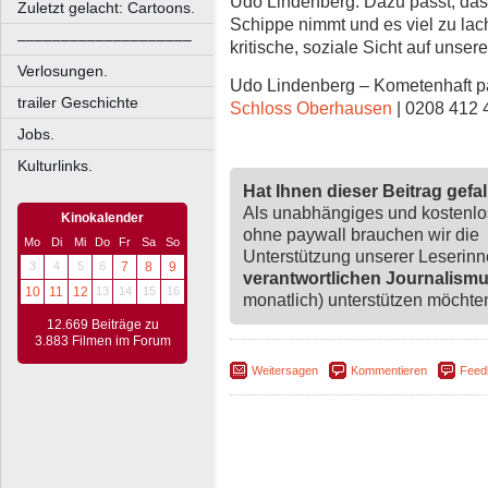
Udo Lindenberg. Dazu passt, dass 
Zuletzt gelacht: Cartoons.
Schippe nimmt und es viel zu lac
––––––––––––––––––––
kritische, soziale Sicht auf unsere
Verlosungen.
Udo Lindenberg – Kometenhaft pa
trailer Geschichte
Schloss Oberhausen
| 0208 412 
Jobs.
Kulturlinks.
Hat Ihnen dieser Beitrag gefa
Als unabhängiges und kostenl
Kinokalender
ohne paywall brauchen wir die
Mo
Di
Mi
Do
Fr
Sa
So
Unterstützung unserer Leserin
3
4
5
6
7
8
9
verantwortlichen Journalism
10
11
12
13
14
15
16
monatlich) unterstützen möchten,
12.669 Beiträge zu
3.883 Filmen im Forum
Weitersagen
Kommentieren
Feed