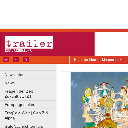
Heute im Kino
Morgen im Kino
Newsletter.
News.
Fragen der Zeit
Zukunft JETZT
Europa gestalten
Frag' die Welt | Gen Z &
Alpha
GuteNachrichten fürs