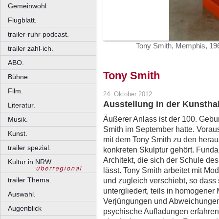
Gemeinwohl
Flugblatt.
trailer-ruhr podcast.
Tony Smith, Memphis, 1962
trailer zahl-ich.
ABO.
Tony Smith
Bühne.
Film.
24. Oktober 2012
Ausstellung in der Kunsthal
Literatur.
Äußerer Anlass ist der 100. Gebu
Musik.
Smith im September hatte. Vorau
Kunst.
mit dem Tony Smith zu den herau
trailer spezial.
konkreten Skulptur gehört. Fundam
Architekt, die sich der Schule d
Kultur in NRW.
lässt. Tony Smith arbeitet mit Mod
trailer Thema.
und zugleich verschiebt, so dass s
untergliedert, teils in homogener
Auswahl.
Verjüngungen und Abweichungen 
Augenblick
psychische Aufladungen erfahren.