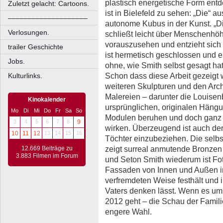
plastisch energetische Form ent
Zuletzt gelacht: Cartoons.
ist in Bielefeld zu sehen: „Die“ a
––––––––––––––––––––
autonome Kubus in der Kunst. „Di
Verlosungen.
schließt leicht über Menschenhöhe
vorauszusehen und entzieht sic
trailer Geschichte
ist hermetisch geschlossen und e
Jobs.
ohne, wie Smith selbst gesagt ha
Schon dass diese Arbeit gezeigt w
Kulturlinks.
weiteren Skulpturen und den Arch
Malereien – darunter die Louisen
Kinokalender
ursprünglichen, originalen Hängu
Mo
Di
Mi
Do
Fr
Sa
So
Modulen beruhen und doch ganz f
3
4
5
6
7
8
9
wirken. Überzeugend ist auch der
10
11
12
13
14
15
16
Töchter einzubeziehen. Die selbst 
zeigt surreal anmutende Bronzen
12.669 Beiträge zu
3.883 Filmen im Forum
und Seton Smith wiederum ist Foto
Fassaden von Innen und Außen in
verfremdeten Weise festhält und 
Vaters denken lässt. Wenn es um 
2012 geht – die Schau der Famili
engere Wahl.