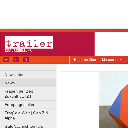
Heute im Kino
Morgen im Kino
Newsletter.
News.
Fragen der Zeit
Zukunft JETZT
Europa gestalten
Frag' die Welt | Gen Z &
Alpha
GuteNachrichten fürs