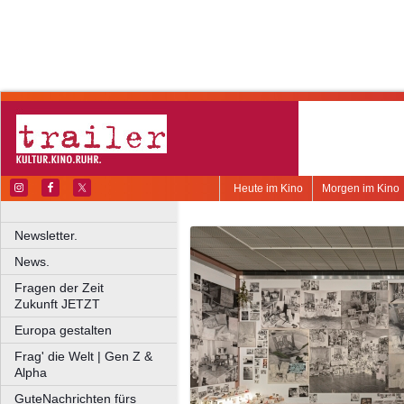
Heute im Kino
Morgen im Kino
Newsletter.
News.
Fragen der Zeit
Zukunft JETZT
Europa gestalten
Frag' die Welt | Gen Z &
Alpha
GuteNachrichten fürs