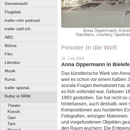
Gemeinwohl
Flugblatt.
trailer-ruhr podcast.
trailer zahl-ich.
Anna Oppermann, Künstler
Nachlass, courtesy Sparkass
ABO.
Bühne.
Fenster in die Welt
Film.
26. Juni 2019
Literatur.
Anna Oppermann in Bielefe
Musik.
Das künstlerische Werk von Anna
weil es schon vor einem halben J
Kunst.
soziale Fragen thematisiert hat, 
trailer spezial.
es früh vollendet war. Geboren 1
Kultur in NRW.
1993 gestorben. Sie hat nicht so v
hinterlassen, auch deshalb, weil 
Theater.
Kompositionen aus hunderten Ein
Klassik.
Fotografien, winzigen Malereien, 
Oper.
und vorgefundenen Objekten gearb
Tanz.
den Raum wuchern: Die Entgrenz
Musical.