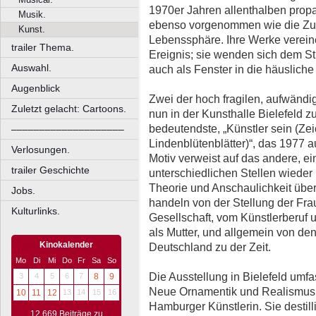
1970er Jahren allenthalben prop
Musik.
ebenso vorgenommen wie die Zu
Kunst.
Lebenssphäre. Ihre Werke vereine
trailer Thema.
Ereignis; sie wenden sich dem St
Auswahl.
auch als Fenster in die häusliche
Augenblick
Zwei der hoch fragilen, aufwänd
Zuletzt gelacht: Cartoons.
nun in der Kunsthalle Bielefeld zu
bedeutendste, „Künstler sein (Ze
––––––––––––––––––––
Lindenblütenblätter)“, das 1977 a
Verlosungen.
Motiv verweist auf das andere, ei
trailer Geschichte
unterschiedlichen Stellen wieder u
Theorie und Anschaulichkeit über
Jobs.
handeln von der Stellung der Fra
Kulturlinks.
Gesellschaft, vom Künstlerberuf
als Mutter, und allgemein von den
Kinokalender
Deutschland zu der Zeit.
Mo
Di
Mi
Do
Fr
Sa
So
Die Ausstellung in Bielefeld umfa
3
4
5
6
7
8
9
Neue Ornamentik und Realismus 
10
11
12
13
14
15
16
Hamburger Künstlerin. Sie destil
12.669 Beiträge zu