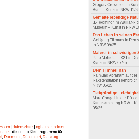
Gregory Crewdson im Kun
Bonn – Kunst in NRW 11/2
Gemalte lebendige Natu
„B{l}ooming“ im Wallraf-Ric
Museum – Kunst in NRW 1
Das Leben in seinen Fa
Wolfgang Tillmans in Rems
in NRW 09/25
Malerei in schwierigen 
Julie Mehretu in K21 in Düs
Kunst in NRW 07/25
Dem Himmel nah
Raimund Abraham auf der
Raketenstation Hombroich 
NRW 06/25
Tiefgründige Leichtigkei
Marc Chagall in der Düssel
Kunstsammlung NRW – Ku
05/25
essum
|
datenschutz
|
agb
|
mediadaten
trailer
- die online Kinoprogramme für
el
,
Dortmund
,
Düsseldorf
,
Duisburg
,