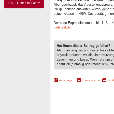
3.883 Filmen im Forum
Aber überhaupt, das Ausstellungsprogram
Philip Johnson entworfen wurde, gehört 
seiner Klasse in NRW. Das bestätigt nun
Der böse Expressionismus | bis 11.3. | K
bielefeld.de
Hat Ihnen dieser Beitrag gefallen?
Als unabhängiges und kostenloses M
paywall brauchen wir die Unterstützun
Leserinnen und Leser. Wenn Sie unse
finanziell (einmalig oder monatlich) unt
Weitersagen
Kommentieren
Feed