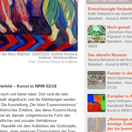
Entschleunigte Veränd
Edith Dekyndt in der Kunsth
Bielefeld – Kunst in NRW 0
Noch gemalt
„Zwischen Pixe
Pigment“ in He
Bielefeld – Ku
09/24
nz der Mary Wigman, 1926/1928, Galerie Henze &
Das aktuelle Museum
Ketterer, Wichtrach/Bern
Monica Bonvicini in der Ku
Foto: Galerie Henze & Ketterer
Bielefeld – Kunst in NRW 1
Fenster in di
Anna Opperma
Bielefeld – Ku
lefeld – Kunst in NRW 02/18
07/19
ch viel härter rüber. Dort sind die teils
Europäer in 
eballt abgedruckt und die Abbildungen werden
Hans Hofmann 
 Die Ausstellung „Der böse Expressionismus“
Kunsthalle Biel
ästhetisches Erlebnis, das diese Kunstrichtung
Kunst in NRW 
land als damals zeitgenössische Form des
„Hommage an
tlicher und sozialer Verhältnisse
einstige Subk
er Republik mit dem Aufblühen der Großstädte,
der sie komm
ebens, einer gewissen Emanzipation der Frau