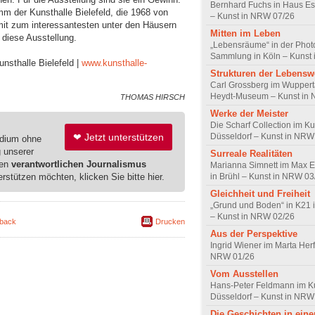
Bernhard Fuchs in Haus Est
m der Kunsthalle Bielefeld, die 1968 von
– Kunst in NRW 07/26
mit zum interessantesten unter den Häusern
Mitten im Leben
 diese Ausstellung.
„Lebensräume“ in der Pho
Sammlung in Köln – Kunst
unsthalle Bielefeld |
www.kunsthalle-
Strukturen der Lebensw
Carl Grossberg im Wuppert
Heydt-Museum – Kunst in
THOMAS HIRSCH
Werke der Meister
Die Scharf Collection im Ku
Düsseldorf – Kunst in NRW
❤ Jetzt unterstützen
edium ohne
g unserer
Surreale Realitäten
ren
verantwortlichen Journalismus
Marianna Simnett im Max 
erstützen möchten, klicken Sie bitte hier.
in Brühl – Kunst in NRW 03
Gleichheit und Freiheit
„Grund und Boden“ in K21 
– Kunst in NRW 02/26
back
Drucken
Aus der Perspektive
Ingrid Wiener im Marta Herf
NRW 01/26
Vom Ausstellen
Hans-Peter Feldmann im K
Düsseldorf – Kunst in NRW
Die Geschichten in ein