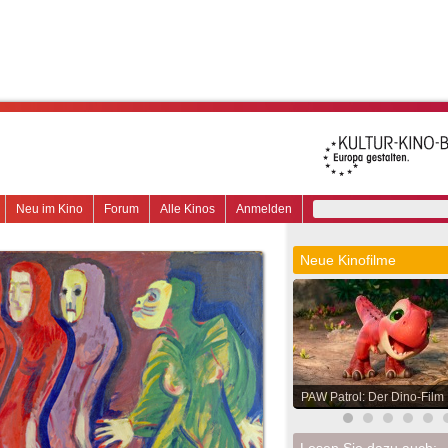
Neu im Kino
Forum
Alle Kinos
Anmelden
Neue Kinofilme
PAW Patrol: Der Dino-Film
Lesen Sie dazu auch: