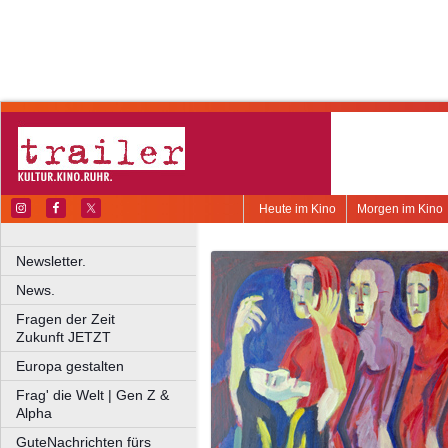
Heute im Kino
Morgen im Kino
Newsletter.
News.
Fragen der Zeit
Zukunft JETZT
Europa gestalten
Frag' die Welt | Gen Z &
Alpha
GuteNachrichten fürs