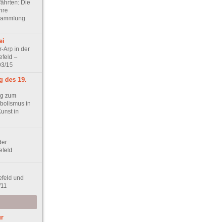
ährten: Die
ihre
 Sammlung
ei
-Arp in der
efeld –
03/15
 des 19.
ng zum
bolismus in
Kunst in
der
efeld
efeld und
/11
ur