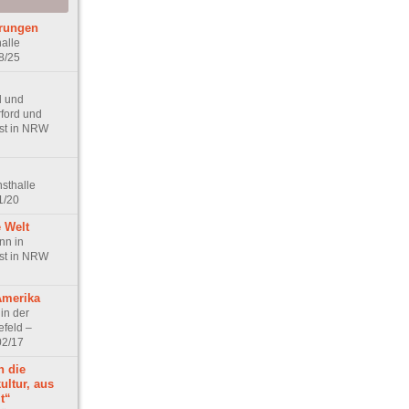
erungen
alle
8/25
l und
rford und
nst in NRW
nsthalle
1/20
e Welt
nn in
nst in NRW
Amerika
in der
efeld –
02/17
 die
ultur, aus
t“