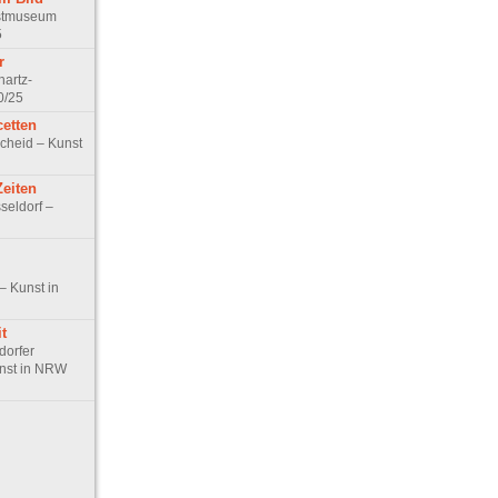
stmuseum
5
r
hartz-
0/25
cetten
cheid – Kunst
Zeiten
seldorf –
– Kunst in
t
dorfer
nst in NRW