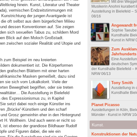
Mit drei Weggef
 Weltkrieg hinein. Kunst, Literatur und Theater
Musikerin Anohni kuratiert 
Dada), vermischen Endzeitstimmungen mit
Ausstellung in Bielefeld –
unstrichtung der jungen Avantgarde ist
08/16
die oft selbst aus dem bürgerlichen Milieu
Angewandt fr
und dessen Konventionen auf. Sie zeigen
Sophie Taeuber
den sich sexuellen Tabus zu, schildern Mord
Kunsthalle Biel
uen Blick auf den Moloch Großstadt.
Kunst in NRW 
en zwischen sozialer Realität und Utopie und
Zum Ausklang
Jahrhunderts
Eine Ausstellu
h zum Beispiel im neu kreierten
deutschen Sym
ildern dokumentiert ist. Die Körperformen
der Kunsthalle Bielefeld – 
den grafischen Blättern mit einer harten
NRW 06/13
 afrikanische Masken gemeißelt, dazu sind
en sie sich vom Lokalkolorit. Viele der
Tony Smith
erten Bewegtheit begriffen, oder sie treten
Ausstellung in 
Kunsthalle Biel
ewalttäter… Die Ausstellung in Bielefeld
 des Expressionismus zu, in Kapitel
Sie setzt dabei noch einige Künstler ins
Planet Picasso
ren „Brücke“-Künstlern und den scharf
Ausstellungen in Köln, Biel
Münster - Kunst in NRW 10
x und Grosz gemeinhin eher in den Hintergrund
rt H. Wollheim. Und auch wenn er nicht so
Kunst.
, ist ebenso der grandiose Bildhauer Rudolf
Köpfe und Figuren dabei, die wie ein
Konstruktionen der Nat
n: Für die Ausstellung sind sie ein Gewinn.