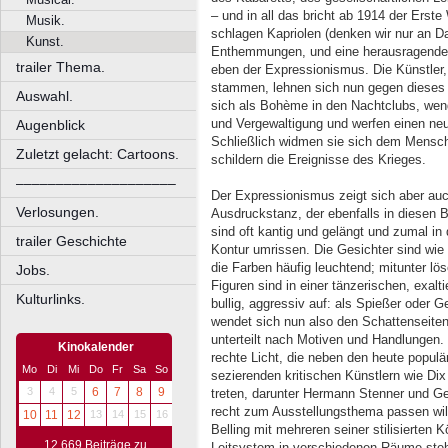
– und in all das bricht ab 1914 der Erste
Musik.
schlagen Kapriolen (denken wir nur an 
Kunst.
Enthemmungen, und eine herausragende K
trailer Thema.
eben der Expressionismus. Die Künstler, 
stammen, lehnen sich nun gegen dieses 
Auswahl.
sich als Bohème in den Nachtclubs, wen
und Vergewaltigung und werfen einen ne
Augenblick
Schließlich widmen sie sich dem Mensch
Zuletzt gelacht: Cartoons.
schildern die Ereignisse des Krieges.
––––––––––––––––––––
Der Expressionismus zeigt sich aber auc
Verlosungen.
Ausdruckstanz, der ebenfalls in diesen B
sind oft kantig und gelängt und zumal in 
trailer Geschichte
Kontur umrissen. Die Gesichter sind wie
die Farben häufig leuchtend; mitunter lös
Jobs.
Figuren sind in einer tänzerischen, exalti
Kulturlinks.
bullig, aggressiv auf: als Spießer oder G
wendet sich nun also den Schattenseiten
unterteilt nach Motiven und Handlungen. 
Kinokalender
rechte Licht, die neben den heute populä
Mo
Di
Mi
Do
Fr
Sa
So
sezierenden kritischen Künstlern wie Di
3
4
5
6
7
8
9
treten, darunter Hermann Stenner und Ge
recht zum Ausstellungsthema passen will
10
11
12
13
14
15
16
Belling mit mehreren seiner stilisierten 
12.669 Beiträge zu
Leitsystem in verschiedenen Räume stehe