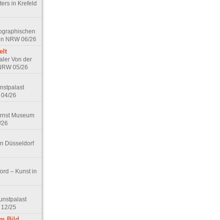
ers in Krefeld
tographischen
 in NRW 06/26
elt
aler Von der
 NRW 05/26
nstpalast
 04/26
Ernst Museum
/26
in Düsseldorf
ord – Kunst in
unstpalast
 12/25
em Bild