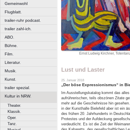
Gemeinwohl
Flugblatt.
trailer-ruhr podcast.
trailer zahl-ich.
ABO.
Bühne.
Ernst Ludwig Kirchner, Totenta
Film.
Literatur.
Lust und Laster
Musik.
Kunst.
25. Januar 2018
„Der böse Expressionismus“ in Bie
trailer spezial.
Im Ausstellungskatalog kommt das alles no
Kultur in NRW.
aufrührerischen, teils obszönen Zitate g
mehr auf die Geschehnisse hin gesehen.
Theater.
in der Kunsthalle Bielefeld aber ist ein 
Klassik.
des frühen 20. Jahrhunderts in Deutsch
Oper.
Protestes und der Aufdeckung gesellschaf
Tanz.
verdeutlicht. Es ist die Zeit der Weimar
des Kabaretts, des gesellschaftlichen L
Musical.