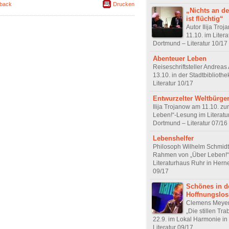
back
Drucken
„Nichts an de
ist flüchtig“
Autor Ilija Tro
11.10. im Liter
Dortmund – Literatur 10/17
Abenteuer Leben
Reiseschriftsteller Andrea
13.10. in der Stadtbiblioth
Literatur 10/17
Entwurzelter Weltbürge
Ilija Trojanow am 11.10. zu
Leben!“-Lesung im Literat
Dortmund – Literatur 07/16
Lebenshelfer
Philosoph Wilhelm Schmidt
Rahmen von „Über Leben!“
Literaturhaus Ruhr in Herne
09/17
Schönes in d
Hoffnungslos
Clemens Meyer
„Die stillen Tr
22.9. im Lokal Harmonie in
Literatur 09/17