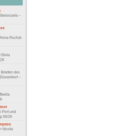
g
 Belorusets –
des
n Anna Ruchat
Olivia
/26
 Briefen des
 Düsseldorf –
faella
26
umor
i Port und
g 06/26
ompass
n Nicola