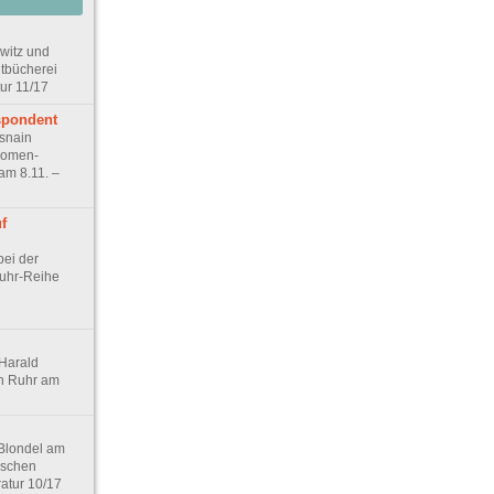
witz und
dtbücherei
ur 11/17
spondent
snain
komen-
am 8.11. –
f
bei der
Ruhr-Reihe
Harald
n Ruhr am
Blondel am
ischen
ratur 10/17