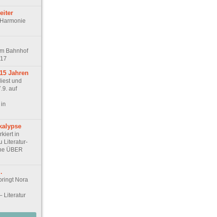
eiter
r Harmonie
 im Bahnhof
/17
 15 Jahren
liest und
.9. auf
 in
kalypse
kiert in
 Literatur-
ihe ÜBER
.
bringt Nora
 Literatur