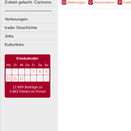
Zuletzt gelacht: Cartoons.
Weitersagen
Kommentieren
Feed
––––––––––––––––––––
Verlosungen.
trailer Geschichte
Jobs.
Kulturlinks.
Kinokalender
Mo
Di
Mi
Do
Fr
Sa
So
3
4
5
6
7
8
9
10
11
12
13
14
15
16
12.669 Beiträge zu
3.883 Filmen im Forum