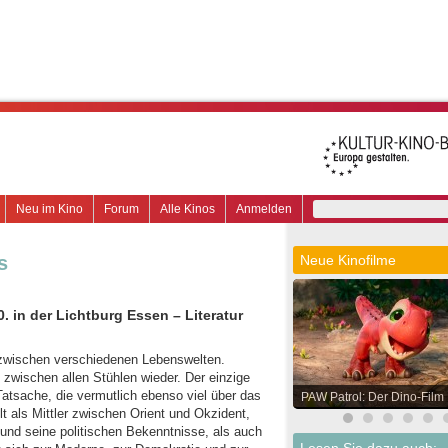
Neu im Kino
Forum
Alle Kinos
Anmelden
s
Neue Kinofilme
in der Lichtburg Essen – Literatur
 zwischen verschiedenen Lebenswelten.
h zwischen allen Stühlen wieder. Der einzige
 Tatsache, die vermutlich ebenso viel über das
PAW Patrol: Der Dino-Film
t als Mittler zwischen Orient und Okzident,
 und seine politischen Bekenntnisse, als auch
Lesen Sie dazu auch: