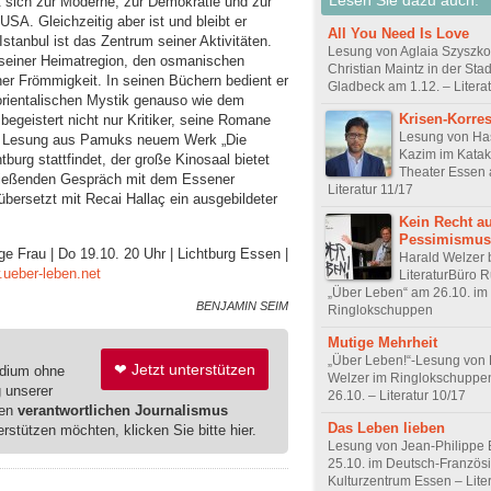
t sich zur Moderne, zur Demokratie und zur
 USA. Gleichzeitig aber ist und bleibt er
All You Need Is Love
stanbul ist das Zentrum seiner Aktivitäten.
Lesung von Aglaia Szyszko
n seiner Heimatregion, den osmanischen
Christian Maintz in der Sta
her Frömmigkeit. In seinen Büchern bedient er
Gladbeck am 1.12. – Literat
 orientalischen Mystik genauso wie dem
Krisen-Korre
egeistert nicht nur Kritiker, seine Romane
Lesung von Ha
ie Lesung aus Pamuks neuem Werk „Die
Kazim im Kata
tburg stattfindet, der große Kinosaal bietet
Theater Essen 
hließenden Gespräch mit dem Essener
Literatur 11/17
bersetzt mit Recai Hallaç ein ausgebildeter
Kein Recht au
Pessimismus
e Frau | Do 19.10. 20 Uhr | Lichtburg Essen |
Harald Welzer 
ueber-leben.net
LiteraturBüro 
„Über Leben“ am 26.10. im
BENJAMIN SEIM
Ringlokschuppen
Mutige Mehrheit
„Über Leben!“-Lesung von 
❤ Jetzt unterstützen
edium ohne
Welzer im Ringlokschuppe
g unserer
26.10. – Literatur 10/17
ren
verantwortlichen Journalismus
Das Leben lieben
erstützen möchten, klicken Sie bitte hier.
Lesung von Jean-Philippe 
25.10. im Deutsch-Französ
Kulturzentrum Essen – Lite