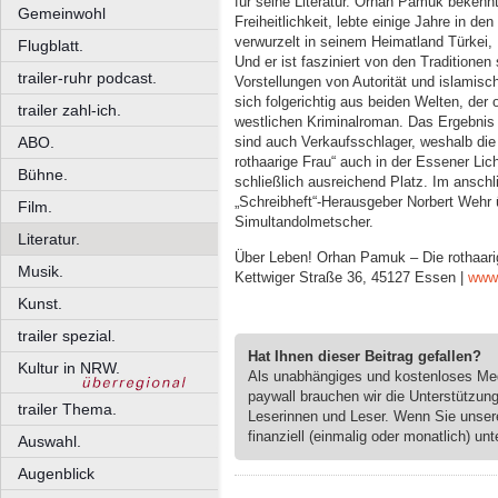
für seine Literatur. Orhan Pamuk bekenn
Gemeinwohl
Freiheitlichkeit, lebte einige Jahre in den
verwurzelt in seinem Heimatland Türkei, I
Flugblatt.
Und er ist fasziniert von den Traditione
trailer-ruhr podcast.
Vorstellungen von Autorität und islamisc
sich folgerichtig aus beiden Welten, der
trailer zahl-ich.
westlichen Kriminalroman. Das Ergebnis b
ABO.
sind auch Verkaufsschlager, weshalb d
rothaarige Frau“ auch in der Essener Lich
Bühne.
schließlich ausreichend Platz. Im ansc
„Schreibheft“-Herausgeber Norbert Wehr ü
Film.
Simultandolmetscher.
Literatur.
Über Leben! Orhan Pamuk – Die rothaarig
Musik.
Kettwiger Straße 36, 45127 Essen |
www.
Kunst.
trailer spezial.
Hat Ihnen dieser Beitrag gefallen?
Kultur in NRW.
Als unabhängiges und kostenloses M
paywall brauchen wir die Unterstützun
trailer Thema.
Leserinnen und Leser. Wenn Sie unse
finanziell (einmalig oder monatlich) unt
Auswahl.
Augenblick