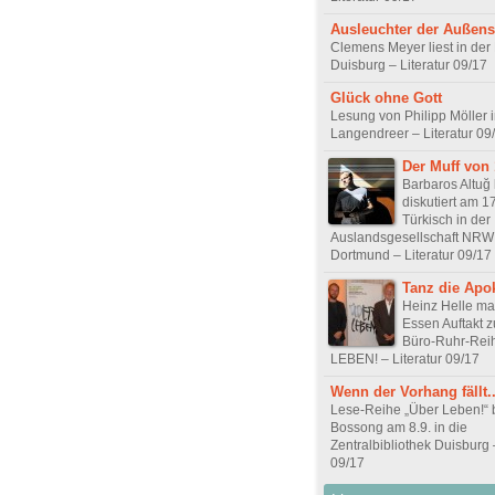
Ausleuchter der Außens
Clemens Meyer liest in de
Duisburg – Literatur 09/17
Glück ohne Gott
Lesung von Philipp Möller
Langendreer – Literatur 09
Der Muff von
Barbaros Altuğ 
diskutiert am 17
Türkisch in der
Auslandsgesellschaft NRW
Dortmund – Literatur 09/17
Tanz die Apo
Heinz Helle mar
Essen Auftakt zu
Büro-Ruhr-Re
LEBEN! – Literatur 09/17
Wenn der Vorhang fällt..
Lese-Reihe „Über Leben!“ 
Bossong am 8.9. in die
Zentralbibliothek Duisburg –
09/17