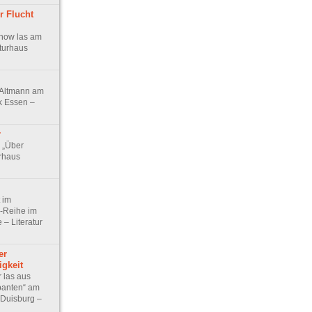
r Flucht
janow las am
aturhaus
s Altmann am
ek Essen –
r
r „Über
urhaus
 im
-Reihe im
 – Literatur
er
igkeit
 las aus
abanten“ am
 Duisburg –