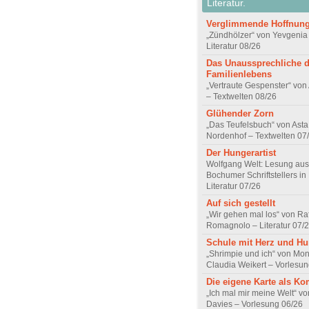
Literatur.
Verglimmende Hoffnun
„Zündhölzer“ von Yevgenia
Literatur 08/26
Das Unaussprechliche 
Familienlebens
„Vertraute Gespenster“ vo
– Textwelten 08/26
Glühender Zorn
„Das Teufelsbuch“ von Asta 
Nordenhof – Textwelten 07
Der Hungerartist
Wolfgang Welt: Lesung aus
Bochumer Schriftstellers in
Literatur 07/26
Auf sich gestellt
„Wir gehen mal los“ von Raf
Romagnolo – Literatur 07/
Schule mit Herz und H
„Shrimpie und ich“ von Mon
Claudia Weikert – Vorlesun
Die eigene Karte als K
„Ich mal mir meine Welt“ vo
Davies – Vorlesung 06/26