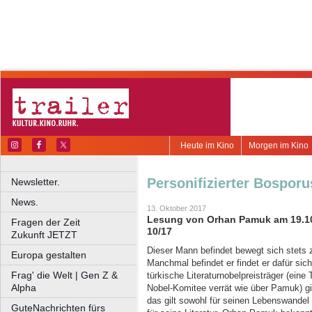
Heute im Kino
Morgen im Kino
Personifizierter Bosporu
Newsletter.
News.
13. Oktober 2017
Lesung von Orhan Pamuk am 19.10. 
Fragen der Zeit
10/17
Zukunft JETZT
Dieser Mann befindet bewegt sich stets
Europa gestalten
Manchmal befindet er findet er dafür sic
Frag' die Welt | Gen Z &
türkische Literaturnobelpreisträger (eine
Alpha
Nobel-Komitee verrät wie über Pamuk) gil
das gilt sowohl für seinen Lebenswandel
GuteNachrichten fürs