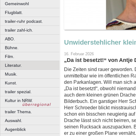
Gemeinwohl
Flugblatt.
trailer-ruhr podcast.
trailer zahl-ich.
ABO.
Unwiderstehlicher klei
Bühne.
16. Februar 2026
Film.
„Da ist besetzt!“ von Antj
Literatur.
Die Zeiten sind rauer geworden.
Musik.
unmittelbar wie im öffentlichen R
den Parkanlagen. Will man sich a
Kunst.
„Da ist besetzt!“, obwohl nieman
trailer spezial.
auch dem kleinen grünen Drache
Kultur in NRW.
Bilderbuch. Ein garstiger Herr Sc
Herr Schroeder blickt misstrauis
trailer Thema.
schon ein bisschen neugierig au
Drache lässt sich nicht beirren, s
Auswahl.
seinen Rucksack auszupacken. Bu
Augenblick
er zu einer großen Plane vernäht.