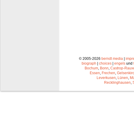
© 2005-2026
berndt media
|
impr
biograph
|
choices
|
engels
und
Bochum
,
Bonn
,
Castrop-Raux
Essen
,
Frechen
,
Gelsenkir
Leverkusen
,
Lünen
,
Mü
Recklinghausen
,