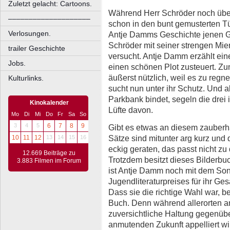
Zuletzt gelacht: Cartoons.
Während Herr Schröder noch über
––––––––––––––––––––
schon in den bunt gemusterten Tü
Verlosungen.
Antje Damms Geschichte jenen Ge
Schröder mit seiner strengen Mie
trailer Geschichte
versucht. Antje Damm erzählt eine
Jobs.
einen schönen Plot zusteuert. Zun
äußerst nützlich, weil es zu regn
Kulturlinks.
sucht nun unter ihr Schutz. Und 
Parkbank bindet, segeln die drei 
Kinokalender
Lüfte davon.
Mo
Di
Mi
Do
Fr
Sa
So
3
4
5
6
7
8
9
Gibt es etwas an diesem zauberh
Sätze sind mitunter arg kurz und 
10
11
12
13
14
15
16
eckig geraten, das passt nicht zu 
12.669 Beiträge zu
Trotzdem besitzt dieses Bilderbu
3.883 Filmen im Forum
ist Antje Damm noch mit dem So
Jugendliteraturpreises für ihr G
Dass sie die richtige Wahl war, be
Buch. Denn während allerorten a
zuversichtliche Haltung gegenüb
anmutenden Zukunft appelliert wir