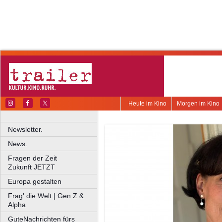
Heute im Kino
Morgen im Kino
Newsletter.
News.
Fragen der Zeit
Zukunft JETZT
Europa gestalten
Frag' die Welt | Gen Z &
Alpha
GuteNachrichten fürs