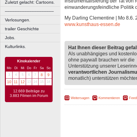
Instrumentalisierung der Tat von
Zuletzt gelacht: Cartoons.
einwanderungsfeindliche Politik 
––––––––––––––––––––
My Darling Clementine | Mo 8.6. 
Verlosungen.
www.kunsthaus-essen.de
trailer Geschichte
Jobs.
Kulturlinks.
Hat Ihnen dieser Beitrag gefa
Als unabhängiges und kostenl
ohne paywall brauchen wir die
Kinokalender
Unterstützung unserer Leserin
Mo
Di
Mi
Do
Fr
Sa
So
verantwortlichen Journalism
3
4
5
6
7
8
9
monatlich) unterstützen möchten,
10
11
12
13
14
15
16
12.669 Beiträge zu
3.883 Filmen im Forum
Weitersagen
Kommentieren
Feed