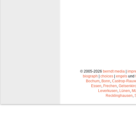
© 2005-2026
berndt media
|
impr
biograph
|
choices
|
engels
und
Bochum
,
Bonn
,
Castrop-Raux
Essen
,
Frechen
,
Gelsenkir
Leverkusen
,
Lünen
,
Mü
Recklinghausen
,