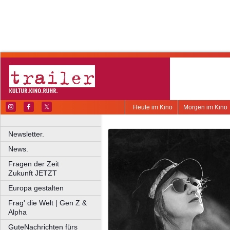
Heute im Kino
Morgen im Kino
Newsletter.
News.
Fragen der Zeit
Zukunft JETZT
Europa gestalten
Frag' die Welt | Gen Z &
Alpha
GuteNachrichten fürs