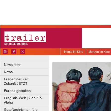
Heute im Kino
Morgen im Kino
Newsletter.
News.
Fragen der Zeit
Zukunft JETZT
Europa gestalten
Frag' die Welt | Gen Z &
Alpha
GuteNachrichten fürs