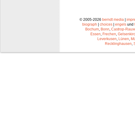
© 2005-2026
berndt media
|
impr
biograph
|
choices
|
engels
und
Bochum
,
Bonn
,
Castrop-Raux
Essen
,
Frechen
,
Gelsenkir
Leverkusen
,
Lünen
,
Mü
Recklinghausen
,