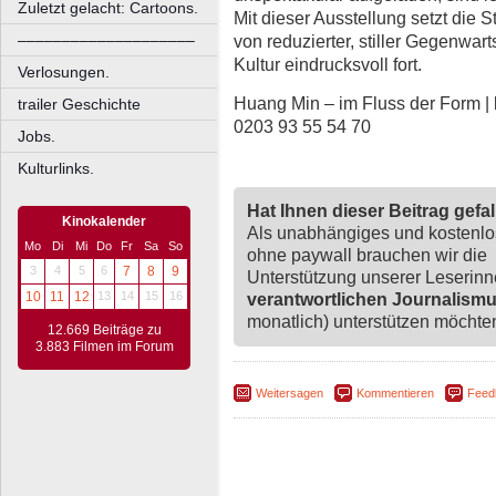
Zuletzt gelacht: Cartoons.
Mit dieser Ausstellung setzt die
––––––––––––––––––––
von reduzierter, stiller Gegenwar
Kultur eindrucksvoll fort.
Verlosungen.
Huang Min – im Fluss der Form |
trailer Geschichte
0203 93 55 54 70
Jobs.
Kulturlinks.
Hat Ihnen dieser Beitrag gefa
Kinokalender
Als unabhängiges und kostenl
Mo
Di
Mi
Do
Fr
Sa
So
ohne paywall brauchen wir die
3
4
5
6
7
8
9
Unterstützung unserer Leserin
10
11
12
13
14
15
16
verantwortlichen Journalism
monatlich) unterstützen möchten,
12.669 Beiträge zu
3.883 Filmen im Forum
Weitersagen
Kommentieren
Feed