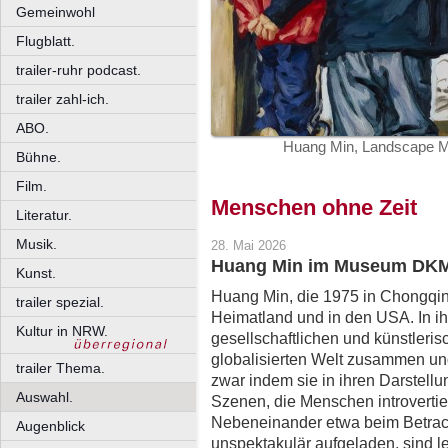
Gemeinwohl
Flugblatt.
trailer-ruhr podcast.
trailer zahl-ich.
ABO.
Huang Min, Landscape Mo
Bühne.
Film.
Menschen ohne Zeit
Literatur.
Musik.
28. Mai 2026
Huang Min im Museum DKM
Kunst.
Huang Min, die 1975 in Chongqin
trailer spezial.
Heimatland und in den USA. In ihr
Kultur in NRW.
gesellschaftlichen und künstleris
globalisierten Welt zusammen un
trailer Thema.
zwar indem sie in ihren Darstell
Auswahl.
Szenen, die Menschen introvertie
Nebeneinander etwa beim Betrac
Augenblick
unspektakulär aufgeladen, sind l