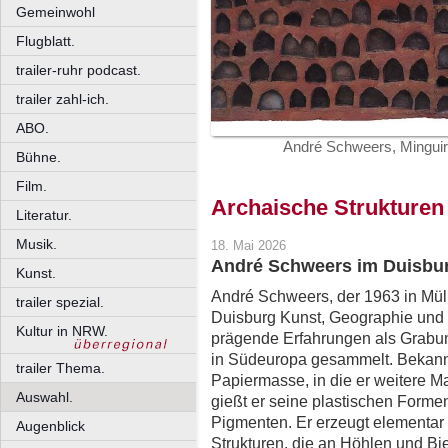
Gemeinwohl
Flugblatt.
trailer-ruhr podcast.
trailer zahl-ich.
ABO.
André Schweers, Minguir
Bühne.
Film.
Archaische Strukturen
Literatur.
Musik.
18. Mai 2026
André Schweers im Duisb
Kunst.
André Schweers, der 1963 in Mül
trailer spezial.
Duisburg Kunst, Geographie und B
Kultur in NRW.
prägende Erfahrungen als Grabun
in Südeuropa gesammelt. Bekann
trailer Thema.
Papiermasse, in die er weitere Mat
Auswahl.
gießt er seine plastischen Forme
Pigmenten. Er erzeugt elementar
Augenblick
Strukturen, die an Höhlen und Bi