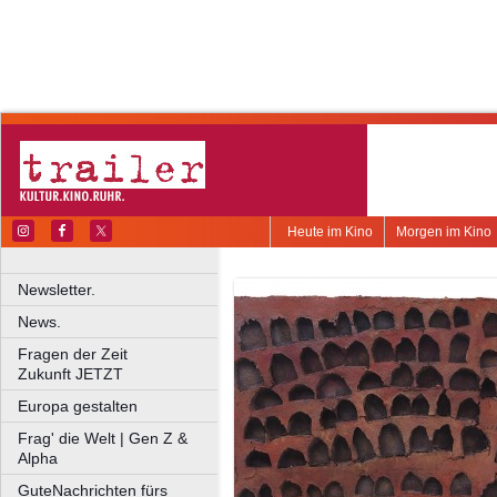
Heute im Kino
Morgen im Kino
Newsletter.
News.
Fragen der Zeit
Zukunft JETZT
Europa gestalten
Frag' die Welt | Gen Z &
Alpha
GuteNachrichten fürs