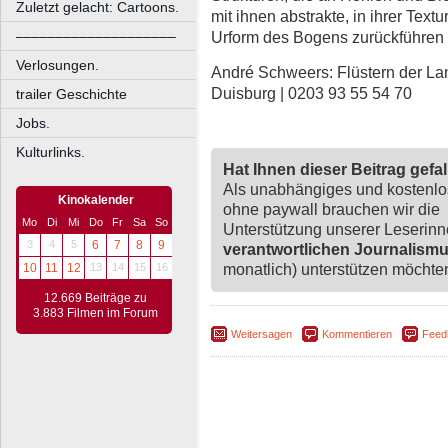
Zuletzt gelacht: Cartoons.
mit ihnen abstrakte, in ihrer Textu
––––––––––––––––––––
Urform des Bogens zurückführen 
Verlosungen.
André Schweers: Flüstern der La
Duisburg | 0203 93 55 54 70
trailer Geschichte
Jobs.
Kulturlinks.
Hat Ihnen dieser Beitrag gefa
Als unabhängiges und kostenl
Kinokalender
ohne paywall brauchen wir die
Mo
Di
Mi
Do
Fr
Sa
So
Unterstützung unserer Leserin
3
4
5
6
7
8
9
verantwortlichen Journalism
monatlich) unterstützen möchten,
10
11
12
13
14
15
16
12.669 Beiträge zu
3.883 Filmen im Forum
Weitersagen
Kommentieren
Feed