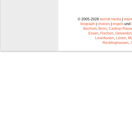
© 2005-2026
berndt media
|
impr
biograph
|
choices
|
engels
und
Bochum
,
Bonn
,
Castrop-Raux
Essen
,
Frechen
,
Gelsenkir
Leverkusen
,
Lünen
,
Mü
Recklinghausen
,