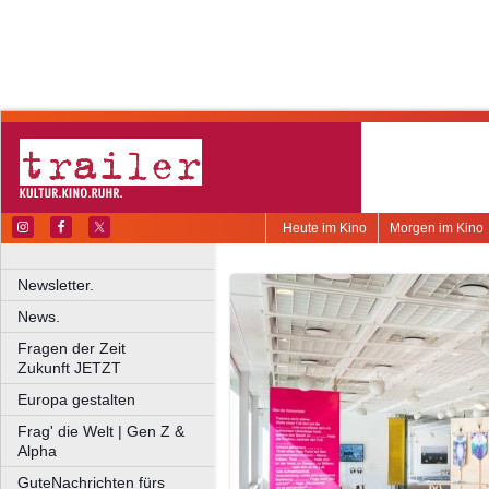
Heute im Kino
Morgen im Kino
Newsletter.
News.
Fragen der Zeit
Zukunft JETZT
Europa gestalten
Frag' die Welt | Gen Z &
Alpha
GuteNachrichten fürs