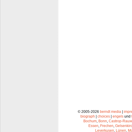
© 2005-2026
berndt media
|
impr
biograph
|
choices
|
engels
und
Bochum
,
Bonn
,
Castrop-Raux
Essen
,
Frechen
,
Gelsenkir
Leverkusen
,
Lünen
,
Mü