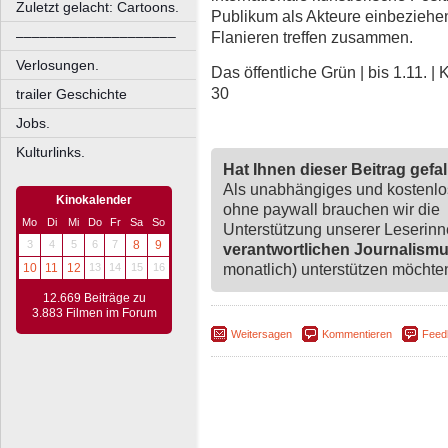
Zuletzt gelacht: Cartoons.
Publikum als Akteure einbeziehe
––––––––––––––––––––
Flanieren treffen zusammen.
Verlosungen.
Das öffentliche Grün | bis 1.11.
30
trailer Geschichte
Jobs.
Kulturlinks.
Hat Ihnen dieser Beitrag gefa
Als unabhängiges und kostenl
Kinokalender
ohne paywall brauchen wir die
Mo
Di
Mi
Do
Fr
Sa
So
Unterstützung unserer Leserin
3
4
5
6
7
8
9
verantwortlichen Journalism
monatlich) unterstützen möchten,
10
11
12
13
14
15
16
12.669 Beiträge zu
3.883 Filmen im Forum
Weitersagen
Kommentieren
Feed