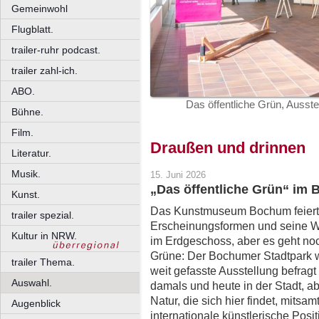
Gemeinwohl
Flugblatt.
trailer-ruhr podcast.
trailer zahl-ich.
ABO.
Das öffentliche Grün, Auss
Bühne.
Film.
Draußen und drinnen
Literatur.
Musik.
15. Juni 2026
„Das öffentliche Grün“ i
Kunst.
Das Kunstmuseum Bochum feiert d
trailer spezial.
Erscheinungsformen und seine 
Kultur in NRW.
im Erdgeschoss, aber es geht noc
Grüne: Der Bochumer Stadtpark wi
trailer Thema.
weit gefasste Ausstellung befragt
Auswahl.
damals und heute in der Stadt, a
Natur, die sich hier findet, mitsam
Augenblick
internationale künstlerische Posit