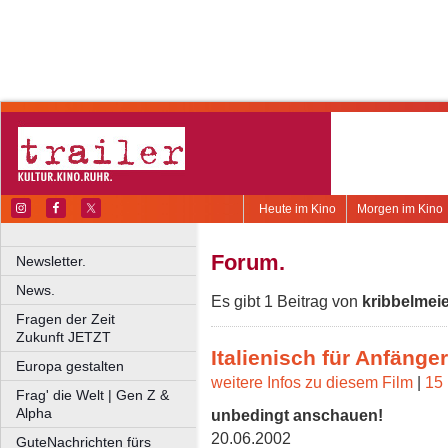
Heute im Kino
Morgen im Kino
Forum.
Newsletter.
News.
Es gibt 1 Beitrag von
kribbelmei
Fragen der Zeit
Zukunft JETZT
Italienisch für Anfänger
Europa gestalten
weitere Infos zu diesem Film
|
15 
Frag' die Welt | Gen Z &
Alpha
unbedingt anschauen!
20.06.2002
GuteNachrichten fürs