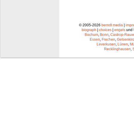
© 2005-2026
berndt media
|
impr
biograph
|
choices
|
engels
und
Bochum
,
Bonn
,
Castrop-Raux
Essen
,
Frechen
,
Gelsenkir
Leverkusen
,
Lünen
,
Mü
Recklinghausen
,