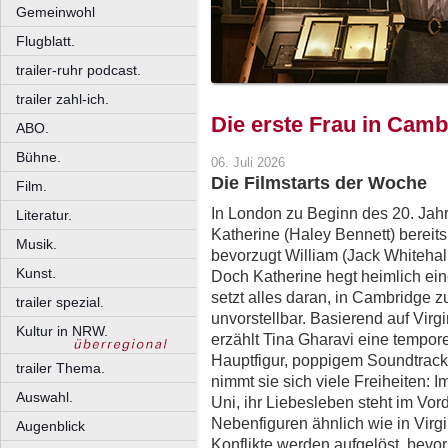
Gemeinwohl
Flugblatt.
trailer-ruhr podcast.
trailer zahl-ich.
Die erste Frau in Camb
ABO.
Bühne.
06. Juli 2026
Die Filmstarts der Woche
Film.
In London zu Beginn des 20. Jahr
Literatur.
Katherine (Haley Bennett) bereits
Musik.
bevorzugt William (Jack Whitehall
Kunst.
Doch Katherine hegt heimlich ei
setzt alles daran, in Cambridge z
trailer spezial.
unvorstellbar. Basierend auf Vir
Kultur in NRW.
erzählt Tina Gharavi eine tempor
Hauptfigur, poppigem Soundtrack
trailer Thema.
nimmt sie sich viele Freiheiten: 
Auswahl.
Uni, ihr Liebesleben steht im Vor
Nebenfiguren ähnlich wie in Virg
Augenblick
Konflikte werden aufgelöst, bevor 