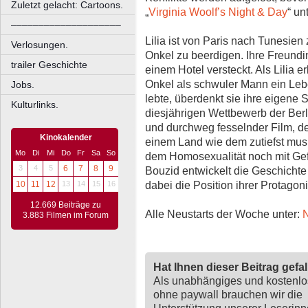
Zuletzt gelacht: Cartoons.
„
Virginia Woolf’s Night & Day
“ un
––––––––––––––––––––
Lilia ist von Paris nach Tunesien 
Verlosungen.
Onkel zu beerdigen. Ihre Freundin 
trailer Geschichte
einem Hotel versteckt. Als Lilia e
Onkel als schwuler Mann ein Le
Jobs.
lebte, überdenkt sie ihre eigene Si
Kulturlinks.
diesjährigen Wettbewerb der Berlin
und durchweg fesselnder Film, de
Kinokalender
einem Land wie dem zutiefst mus
Mo
Di
Mi
Do
Fr
Sa
So
dem Homosexualität noch mit Gefä
3
4
5
6
7
8
9
Bouzid entwickelt die Geschichte
dabei die Position ihrer Protagon
10
11
12
13
14
15
16
12.669 Beiträge zu
Alle Neustarts der Woche unter:
N
3.883 Filmen im Forum
Hat Ihnen dieser Beitrag gefa
Als unabhängiges und kostenl
ohne paywall brauchen wir die