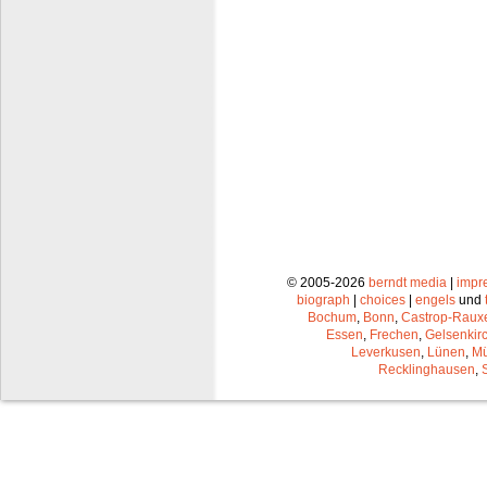
© 2005-2026
berndt media
|
impr
biograph
|
choices
|
engels
und
Bochum
,
Bonn
,
Castrop-Raux
Essen
,
Frechen
,
Gelsenkir
Leverkusen
,
Lünen
,
Mü
Recklinghausen
,