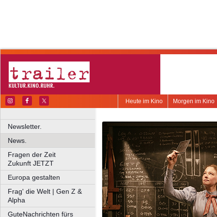
Heute im Kino
Morgen im Kino
Newsletter.
News.
Fragen der Zeit
Zukunft JETZT
Europa gestalten
Frag' die Welt | Gen Z &
Alpha
GuteNachrichten fürs