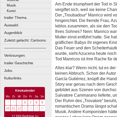
Am Ende triumphiert der Tod in
Musik.
vergiftet sich, weil sie keine Cha
Kunst.
Der „Troubadour“ Manrico wird v
trailer Thema.
hingerichtet. Die fremde Frau, Az
Auswahl.
leblos zusammen, als sie den To
Ihres Sohnes? Nein: Manrico war 
Augenblick
Mutter einst entführt hatte. Sie ha
Zuletzt gelacht: Cartoons.
gräflichen Babys ihr eigenes Kin
Das Feuer und den Scheiterhaufen
––––––––––––––––––––
wurde, sieht Azucena heute noch 
Verlosungen.
Tod Manricos ist ihre Rache für 
trailer Geschichte
Alles klar? Wenn nicht, tut es d
Jobs.
keinen Abbruch. Schon der Autor d
Kulturlinks.
García Gutiérrez, knüpft die Ha
Story war genau nach dem Gesch
gebildet aus Szenen von durchschl
Kinokalender
Salvatore Cammarano lieferte, un
Mo
Di
Mi
Do
Fr
Sa
So
Der Ruhm des „Trovatore“ beruh
3
4
5
6
7
8
9
romantischen Drama längst schal
10
11
12
13
14
15
16
Musik. Andere Komponisten hätten 
12.669 Beiträge zu
ganzes Leben lang Opern gespeis