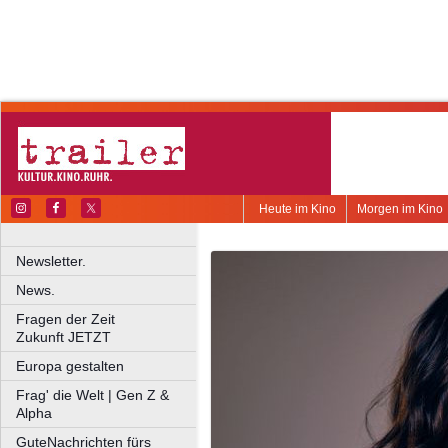
Heute im Kino
Morgen im Kino
Newsletter.
News.
Fragen der Zeit
Zukunft JETZT
Europa gestalten
Frag' die Welt | Gen Z &
Alpha
GuteNachrichten fürs