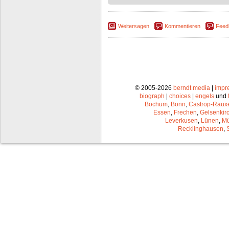
Weitersagen
Kommentieren
Feed
© 2005-2026
berndt media
|
impr
biograph
|
choices
|
engels
und
Bochum
,
Bonn
,
Castrop-Raux
Essen
,
Frechen
,
Gelsenkir
Leverkusen
,
Lünen
,
Mü
Recklinghausen
,