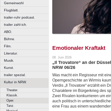
Gemeinwohl
Flugblatt.
trailer-ruhr podcast.
trailer zahl-ich.
ABO.
Bühne.
Film.
Emotionaler Kraftakt
Literatur.
08. Juni 2026
Musik.
„Il Trovatore“ an der Düsse
NRW 06/26
Kunst.
Was macht ein Regisseur mit eine
trailer spezial.
Operngeschichte an Wirrnis kaum
Kultur in NRW.
Verdis „Il Trovatore“ erzählt ein 
Theater.
Charaktere im Bürgerkrieg des spä
Klassik.
Zwei Rivalen konkurrieren um ei
Oper.
auch politisch in unterschiedlich
Tanz.
eine Frau aus einem wandernden
Musical.