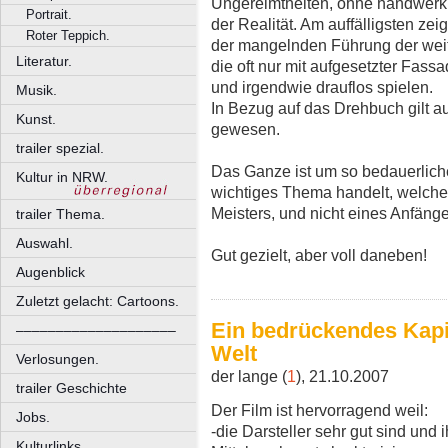
Ungereimtheiten, ohne handwerkli
Portrait.
der Realität. Am auffälligsten ze
Roter Teppich.
der mangelnden Führung der weit
Literatur.
die oft nur mit aufgesetzter Fas
und irgendwie drauflos spielen.
Musik.
In Bezug auf das Drehbuch gilt a
Kunst.
gewesen.
trailer spezial.
Das Ganze ist um so bedauerliche
Kultur in NRW.
wichtiges Thema handelt, welches
Meisters, und nicht eines Anfänger
trailer Thema.
Auswahl.
Gut gezielt, aber voll daneben!
Augenblick
Zuletzt gelacht: Cartoons.
Ein bedrückendes Kapit
––––––––––––––––––––
Welt
Verlosungen.
der lange (
1
), 21.10.2007
trailer Geschichte
Der Film ist hervorragend weil:
Jobs.
-die Darsteller sehr gut sind und 
Kulturlinks.