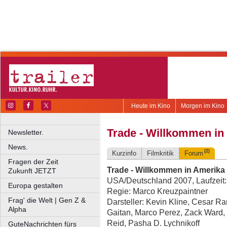
Heute im Kino
Morgen im Kino
Trade - Willkommen in
Newsletter.
News.
(2)
Kurzinfo
Filmkritik
Forum
Fragen der Zeit
Trade - Willkommen in Amerika
Zukunft JETZT
USA/Deutschland 2007, Laufzeit:
Europa gestalten
Regie: Marco Kreuzpaintner
Frag' die Welt | Gen Z &
Darsteller: Kevin Kline, Cesar R
Alpha
Gaitan, Marco Perez, Zack Ward, 
Reid, Pasha D. Lychnikoff
GuteNachrichten fürs