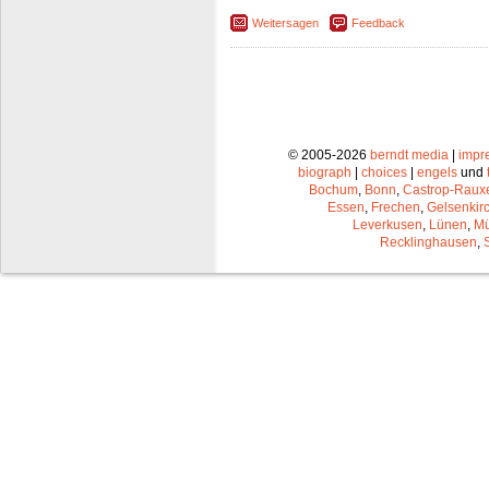
Weitersagen
Feedback
© 2005-2026
berndt media
|
impr
biograph
|
choices
|
engels
und
Bochum
,
Bonn
,
Castrop-Raux
Essen
,
Frechen
,
Gelsenkir
Leverkusen
,
Lünen
,
Mü
Recklinghausen
,