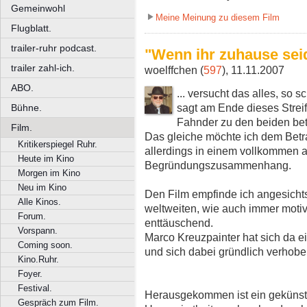
Gemeinwohl
Meine Meinung zu diesem Film
Flugblatt.
trailer-ruhr podcast.
"Wenn ihr zuhause seid 
trailer zahl-ich.
woelffchen (
597
), 11.11.2007
ABO.
... versucht das alles, so 
sagt am Ende dieses Streif
Bühne.
Fahnder zu den beiden bet
Film.
Das gleiche möchte ich dem Betr
Kritikerspiegel Ruhr.
allerdings in einem vollkommen 
Heute im Kino
Begründungszusammenhang.
Morgen im Kino
Neu im Kino
Den Film empfinde ich angesicht
Alle Kinos.
weltweiten, wie auch immer moti
Forum.
enttäuschend.
Vorspann.
Marco Kreuzpainter hat sich da e
Coming soon.
und sich dabei gründlich verhobe
Kino.Ruhr.
Foyer.
Festival.
Herausgekommen ist ein gekünstel
Gespräch zum Film.