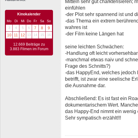
Mitteln sehr gut charkterisieren; 
einfühlen
-der Plot sehr spannend ist und 
Kinokalender
-das Thema ein extrem berührend
Mo
Di
Mi
Do
Fr
Sa
So
wahres ist
3
4
5
6
7
8
9
-der Film keine Längen hat
10
11
12
13
14
15
16
12.669 Beiträge zu
seine leichten Schwächen:
3.883 Filmen im Forum
-Handlung oft leicht vorhersehba
-manchmal etwas naiv und schnel
Frage des Schnitts?)
-das HappyEnd, welches jedoch le
betrifft, ist zwar eine seelische Er
die Ausnahme dar.
Abschließend: Es ist fast ein Ro
dokumentarischem Wert. Manches 
das Happy-End nimmt ein wenig 
Sehr sympatisch erzählt!!!