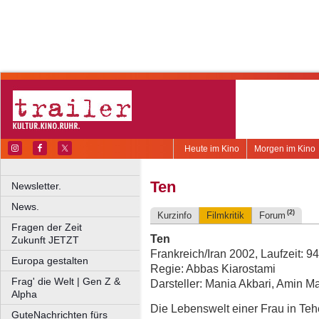
Heute im Kino
Morgen im Kino
Ten
Newsletter.
News.
(2)
Kurzinfo
Filmkritik
Forum
Fragen der Zeit
Ten
Zukunft JETZT
Frankreich/Iran 2002, Laufzeit: 94
Europa gestalten
Regie: Abbas Kiarostami
Frag' die Welt | Gen Z &
Darsteller: Mania Akbari, Amin M
Alpha
Die Lebenswelt einer Frau in Te
GuteNachrichten fürs