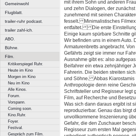
mit ihrem Sohn und anderen Fraue
Gemeinwohl
und zehn Dialogen, der zunächst 
Flugblatt.
zunehmend mit seinen Charakter
fesselt. Minimalistisches Filmex
trailer-ruhr podcast.
entfaltet. Die erste Einstellung 
trailer zahl-ich.
Einige kaum spürbare Schnitte gib
ABO.
Wir befinden uns in einem Auto. 
Armaturenbretts angebracht. Von i
Bühne.
Gefährts zeigt sie immer nur Fahr
Film.
Ausnahme gibt es: also aufgepasst
Kritikerspiegel Ruhr.
Beifahrer ein etwa zehnjähriger J
Heute im Kino
Fahrerin. Die beiden streiten sich
Morgen im Kino
und Söhne. Abbas Kiarostamis F
Neu im Kino
Anthropologie denn reine Geschic
Alle Kinos.
Schriftsteller und Regisseur legt
Forum.
Film, auf Recherche und Besetzung
Vorspann.
Was sich dann daraus ergibt ist s
Coming soon.
reproduzierbar. Genau das birgt 
Kino.Ruhr.
unvollkommene Inszenierung übert
Foyer.
Gefahr, die den Zuschauer beschäf
Festival.
Regisseur zum ersten Mal gegenü
Gespräch zum Film.
unbedingt authentisch nennen, e