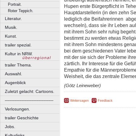
Portrait.
Hupen erste Bürgerpflicht in Teher
Roter Teppich.
Hauptdarstellerin (in den zehn S
lediglich die Beifahrerinnen ­ a
Literatur.
wechseln), dass sie ihr Leben a
Musik.
mit ihrem Sohn sehr ruhig begeht
Kunst.
bestimmt zu werden etwas Religiös
mit ihrem Sohn mindestens genaus
trailer spezial.
bei dem geschiedenen Vater leben 
Kultur in NRW.
mit der sie sich der Probleme ihr
zärtlich. Ihr Interesse für die Gef
trailer Thema.
Empathie für die Männerprobleme 
Auswahl.
Weisheit, die das zentrale Elemen
Augenblick
(Götz Leineweber)
Zuletzt gelacht: Cartoons.
––––––––––––––––––––
Weitersagen
Feedback
Verlosungen.
trailer Geschichte
Jobs.
Kulturlinks.