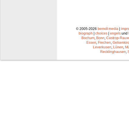
© 2005-2026
berndt media
|
impr
biograph
|
choices
|
engels
und
Bochum
,
Bonn
,
Castrop-Raux
Essen
,
Frechen
,
Gelsenkir
Leverkusen
,
Lünen
,
Mü
Recklinghausen
,