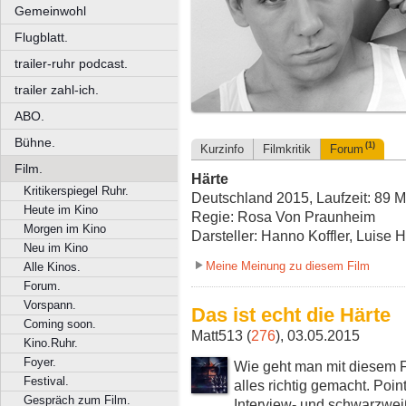
Gemeinwohl
Flugblatt.
trailer-ruhr podcast.
trailer zahl-ich.
ABO.
Bühne.
(1)
Kurzinfo
Filmkritik
Forum
Film.
Härte
Kritikerspiegel Ruhr.
Deutschland 2015, Laufzeit: 89 M
Heute im Kino
Regie: Rosa Von Praunheim
Morgen im Kino
Darsteller: Hanno Koffler, Luise 
Neu im Kino
Meine Meinung zu diesem Film
Alle Kinos.
Forum.
Vorspann.
Das ist echt die Härte
Coming soon.
Matt513 (
276
), 03.05.2015
Kino.Ruhr.
Foyer.
Wie geht man mit diesem 
Festival.
alles richtig gemacht. Poin
Gespräch zum Film.
Interview- und schwarzwei