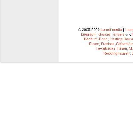
© 2005-2026
berndt media
|
impr
biograph
|
choices
|
engels
und
Bochum
,
Bonn
,
Castrop-Raux
Essen
,
Frechen
,
Gelsenkir
Leverkusen
,
Lünen
,
Mü
Recklinghausen
,