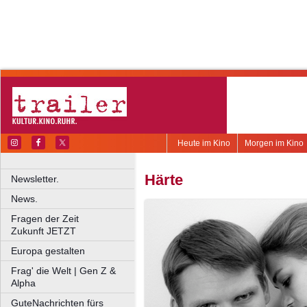
Heute im Kino
Morgen im Kino
Härte
Newsletter.
News.
Fragen der Zeit
Zukunft JETZT
Europa gestalten
Frag' die Welt | Gen Z &
Alpha
GuteNachrichten fürs