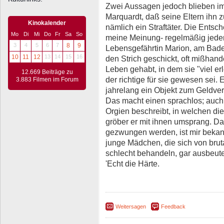
Zwei Aussagen jedoch blieben im
Marquardt, daß seine Eltern ihn 
Kinokalender
nämlich ein Straftäter. Die Entsch
Mo
Di
Mi
Do
Fr
Sa
So
meine Meinung- regelmäßig jeder 
3
4
5
6
7
8
9
Lebensgefährtin Marion, am Bade
10
11
12
13
14
15
16
den Strich geschickt, oft mißhandel
Leben gehabt, in dem sie "viel e
12.669 Beiträge zu
der richtige für sie gewesen sei. E
3.883 Filmen im Forum
jahrelang ein Objekt zum Geldverd
Das macht einen sprachlos; auch
Orgien beschreibt, in welchen d
gröber er mit ihnen umsprang. Da
gezwungen werden, ist mir bekan
junge Mädchen, die sich von brut
schlecht behandeln, gar ausbeute
'Echt die Härte.
Weitersagen
Feedback