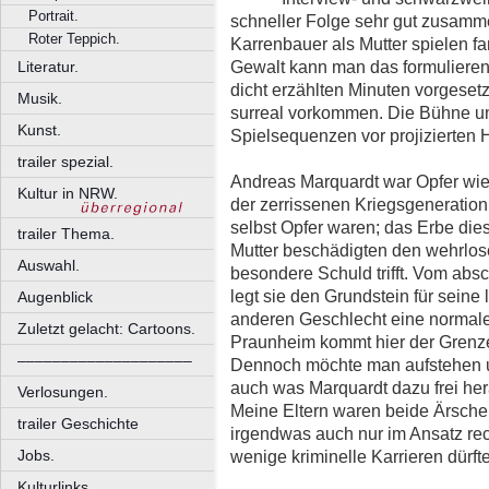
Portrait.
schneller Folge sehr gut zusamme
Roter Teppich.
Karrenbauer als Mutter spielen fa
Gewalt kann man das formulieren
Literatur.
dicht erzählten Minuten vorgeset
Musik.
surreal vorkommen. Die Bühne unt
Kunst.
Spielsequenzen vor projizierten H
trailer spezial.
Andreas Marquardt war Opfer wie 
Kultur in NRW.
der zerrissenen Kriegsgeneration
selbst Opfer waren; das Erbe dies
trailer Thema.
Mutter beschädigten den wehrlose
Auswahl.
besondere Schuld trifft. Vom ab
legt sie den Grundstein für seine
Augenblick
anderen Geschlecht eine normale
Zuletzt gelacht: Cartoons.
Praunheim kommt hier der Grenze
––––––––––––––––––––
Dennoch möchte man aufstehen un
auch was Marquardt dazu frei he
Verlosungen.
Meine Eltern waren beide Ärsche,
trailer Geschichte
irgendwas auch nur im Ansatz rech
wenige kriminelle Karrieren dürft
Jobs.
Kulturlinks.