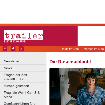
Heute im Kino
Morgen im Kino
Die Rosenschlacht
Newsletter.
News.
Fragen der Zeit
Zukunft JETZT
Europa gestalten
Frag' die Welt | Gen Z &
Alpha
GuteNachrichten fürs