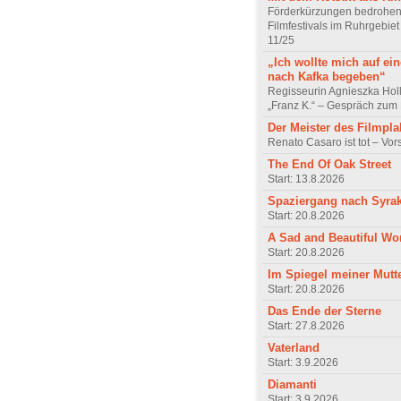
Förderkürzungen bedrohen
Filmfestivals im Ruhrgebie
11/25
„Ich wollte mich auf ei
nach Kafka begeben“
Regisseurin Agnieszka Hol
„Franz K.“ – Gespräch zum 
Der Meister des Filmpla
Renato Casaro ist tot – Vo
The End Of Oak Street
Start: 13.8.2026
Spaziergang nach Syra
Start: 20.8.2026
A Sad and Beautiful Wo
Start: 20.8.2026
Im Spiegel meiner Mutt
Start: 20.8.2026
Das Ende der Sterne
Start: 27.8.2026
Vaterland
Start: 3.9.2026
Diamanti
Start: 3.9.2026