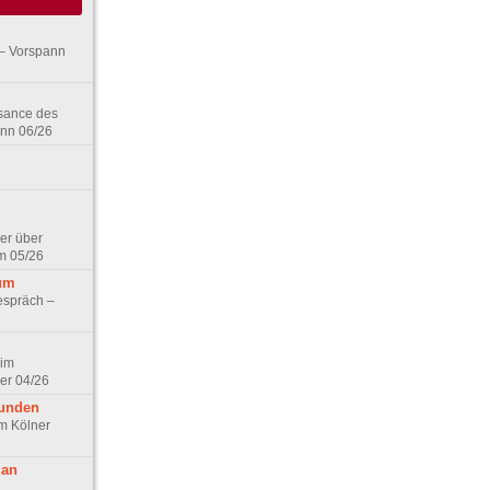
– Vorspann
ssance des
ann 06/26
er über
m 05/26
aum
espräch –
 im
er 04/26
eunden
im Kölner
 an