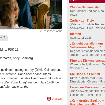
Wie die Bademeister
Der Sommer und das Kino 
07/26
Zurück zur Tiefe
„Vaterland“ und die Renai
Schwarzweißfilms – Vorsp
Die Rosenschlacht
Identitti
(0)
Start: 12.11.2026
um
„Es geht vor allem um
Selbstermächtigung“
 Min., FSK 12
Regisseur Markus Schleinz
„Rose“ – Gespräch zum Fil
mberbatch, Andy Samberg
Kino als Diskussionsr
Wissenschaft, Klima und G
Vorspann 05/26
zeigekindern gesegnet: Ivy (Olivia Colman) und
e Musterehe. Dann aber erfährt Theos
Die Hose als Freiheit
NRW-Premiere von „Rose“
 bricht hervor, und das Paar bekommt sich in
Düsseldorfer Cinema – Foy
rs „Der Rosenkrieg“ aus dem Jahr 1989, der
n Adler basierte.
(he)
Feiern im Kreis von Fr
„Die Schwester der Braut“ 
Filmforum – Foyer 04/26
Drucken
„Kein großes Spektrum
Geschlechtsvielfalt“