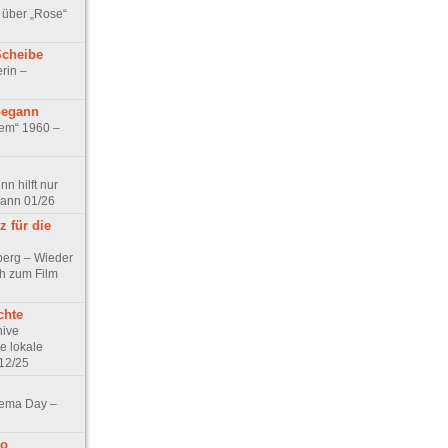
 über „Rose“
Scheibe
rin –
begann
tem“ 1960 –
n hilft nur
pann 01/26
 für die
berg – Wieder
ch zum Film
chte
hive
e lokale
12/25
nema Day –
no