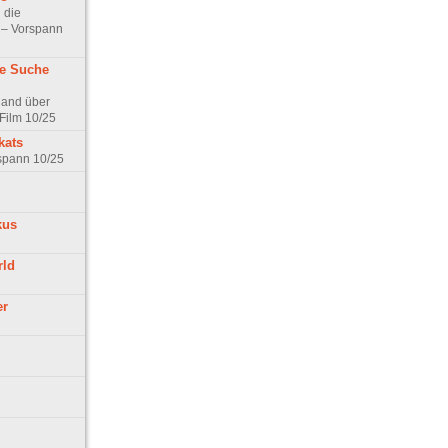
 die
t – Vorspann
ne Suche
land über
Film 10/25
kats
rspann 10/25
kus
rld
er