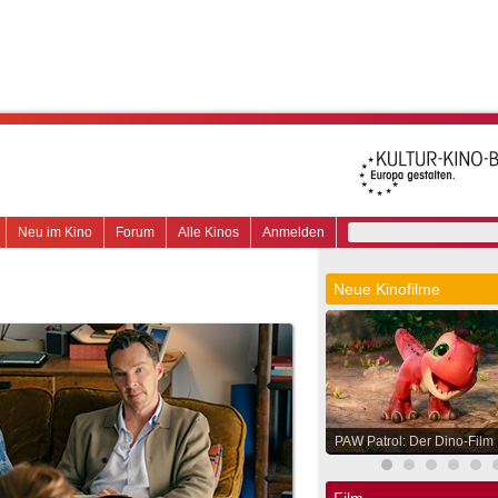
Neu im Kino
Forum
Alle Kinos
Anmelden
Neue Kinofilme
PAW Patrol: Der Dino-Film
Film.