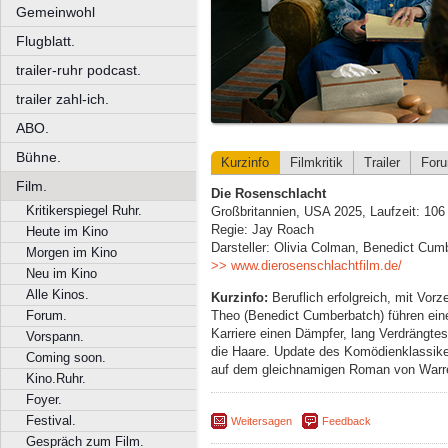
Gemeinwohl
Flugblatt.
trailer-ruhr podcast.
trailer zahl-ich.
ABO.
Bühne.
Kurzinfo
Filmkritik
Trailer
For
Film.
Die Rosenschlacht
Kritikerspiegel Ruhr.
Großbritannien, USA 2025, Laufzeit: 106
Regie: Jay Roach
Heute im Kino
Darsteller: Olivia Colman, Benedict Cu
Morgen im Kino
>> www.dierosenschlachtfilm.de/
Neu im Kino
Alle Kinos.
Kurzinfo:
Beruflich erfolgreich, mit Vor
Theo (Benedict Cumberbatch) führen ein
Forum.
Karriere einen Dämpfer, lang Verdrängtes
Vorspann.
die Haare. Update des Komödienklassike
Coming soon.
auf dem gleichnamigen Roman von Warre
Kino.Ruhr.
Foyer.
Festival.
Weitersagen
Feedback
Gespräch zum Film.