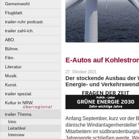
Gemeinwohl
Flugblatt.
trailer-ruhr podcast.
trailer zahl-ich.
ABO.
Bühne.
Film.
E-Autos auf Kohlestro
Literatur.
27. Oktober 2021
Musik.
Der stockende Ausbau der W
Energie- und Verkehrswende 
Kunst.
trailer spezial.
Kultur in NRW.
trailer Thema.
Anfang September, kurz vor der 
Intro
dänische Windanlagenhersteller V
Leitartikel
Mitarbeitern im südbrandenbur
Interview
Jahresende schließen werde. We