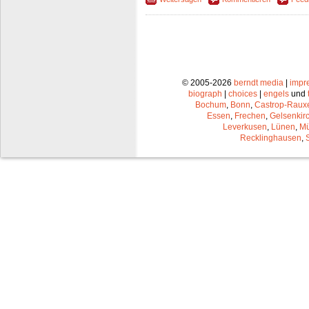
© 2005-2026
berndt media
|
impr
biograph
|
choices
|
engels
und
Bochum
,
Bonn
,
Castrop-Raux
Essen
,
Frechen
,
Gelsenkir
Leverkusen
,
Lünen
,
Mü
Recklinghausen
,