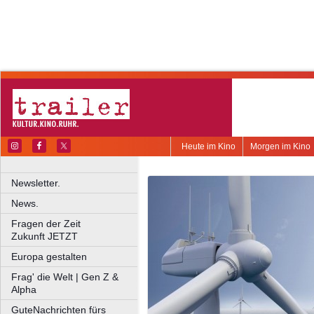
Heute im Kino
Morgen im Kino
Newsletter.
News.
Fragen der Zeit
Zukunft JETZT
Europa gestalten
Frag' die Welt | Gen Z &
Alpha
GuteNachrichten fürs