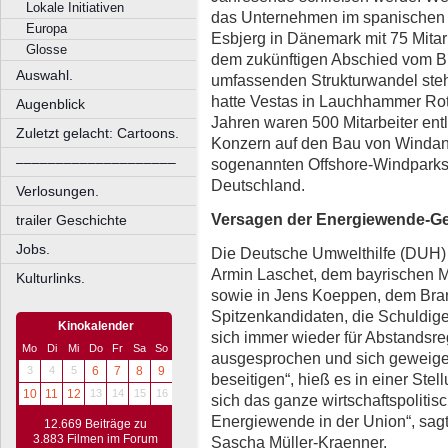
Lokale Initiativen
das Unternehmen im spanischen V
Europa
Esbjerg in Dänemark mit 75 Mitarb
Glosse
dem zukünftigen Abschied vom B
Auswahl.
umfassenden Strukturwandel steht, 
hatte Vestas in Lauchhammer Rotor
Augenblick
Jahren waren 500 Mitarbeiter ent
Zuletzt gelacht: Cartoons.
Konzern auf den Bau von Windan
––––––––––––––––––––
sogenannten Offshore-Windparks —
Deutschland.
Verlosungen.
Versagen der Energiewende-G
trailer Geschichte
Jobs.
Die Deutsche Umwelthilfe (DUH)
Armin Laschet, dem bayrischen M
Kulturlinks.
sowie in Jens Koeppen, dem Bra
Spitzenkandidaten, die Schuldige
Kinokalender
sich immer wieder für Abstandsre
Mo
Di
Mi
Do
Fr
Sa
So
ausgesprochen und sich geweige
3
4
5
6
7
8
9
beseitigen“, hieß es in einer Ste
10
11
12
13
14
15
16
sich das ganze wirtschaftspoliti
Energiewende in der Union“, sa
12.669 Beiträge zu
3.883 Filmen im Forum
Sascha Müller-Kraenner.