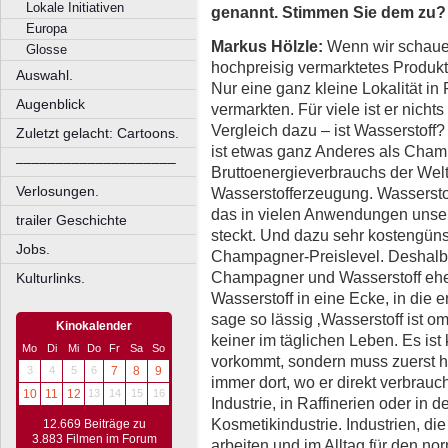
Lokale Initiativen
genannt. Stimmen Sie dem zu?
Europa
Markus Hölzle:
Wenn wir schaue
Glosse
hochpreisig vermarktetes Produkt
Auswahl.
Nur eine ganz kleine Lokalität i
Augenblick
vermarkten. Für viele ist er nichts
Vergleich dazu – ist Wasserstoff
Zuletzt gelacht: Cartoons.
ist etwas ganz Anderes als Cham
––––––––––––––––––––
Bruttoenergieverbrauchs der Welt
Verlosungen.
Wasserstofferzeugung. Wasserstoff
das in vielen Anwendungen unser
trailer Geschichte
steckt. Und dazu sehr kostengüns
Jobs.
Champagner-Preislevel. Deshalb 
Champagner und Wasserstoff eher 
Kulturlinks.
Wasserstoff in eine Ecke, in die e
sage so lässig ‚Wasserstoff ist om
Kinokalender
keiner im täglichen Leben. Es ist 
Mo
Di
Mi
Do
Fr
Sa
So
vorkommt, sondern muss zuerst he
3
4
5
6
7
8
9
immer dort, wo er direkt verbrauc
10
11
12
13
14
15
16
Industrie, in Raffinerien oder in 
Kosmetikindustrie. Industrien, di
12.669 Beiträge zu
3.883 Filmen im Forum
arbeiten und im Alltag für den no