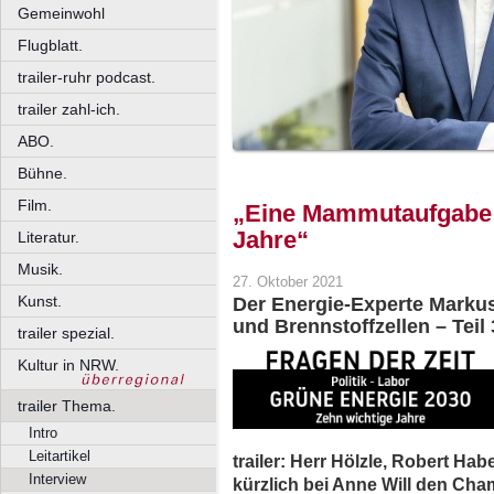
Gemeinwohl
Flugblatt.
trailer-ruhr podcast.
trailer zahl-ich.
ABO.
Bühne.
Film.
„Eine Mammutaufgabe f
Jahre“
Literatur.
Musik.
27. Oktober 2021
Kunst.
Der Energie-Experte Marku
und Brennstoffzellen – Teil 
trailer spezial.
Kultur in NRW.
trailer Thema.
Intro
Leitartikel
trailer: Herr Hölzle, Robert Ha
Interview
kürzlich bei Anne Will den Ch