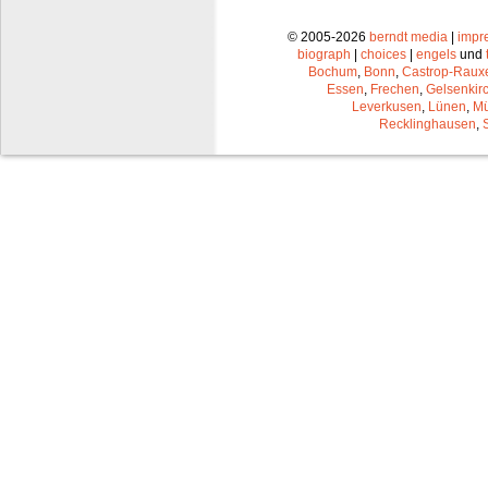
© 2005-2026
berndt media
|
impr
biograph
|
choices
|
engels
und
Bochum
,
Bonn
,
Castrop-Raux
Essen
,
Frechen
,
Gelsenkir
Leverkusen
,
Lünen
,
Mü
Recklinghausen
,