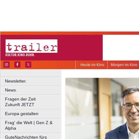
Heute im Kino
Morgen im Kino
Newsletter.
News.
Fragen der Zeit
Zukunft JETZT
Europa gestalten
Frag' die Welt | Gen Z &
Alpha
GuteNachrichten fürs