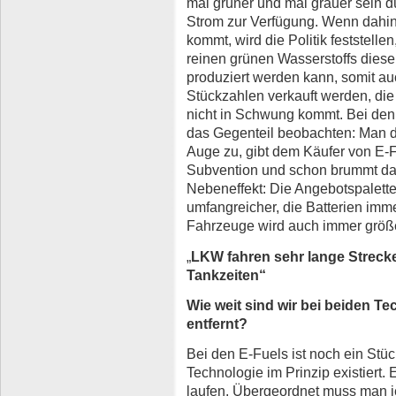
mal grüner und mal grauer sein d
Strom zur Verfügung. Wenn dahi
kommt, wird die Politik feststelle
reinen grünen Wasserstoffs dies
produziert werden kann, somit au
Stückzahlen verkauft werden, die
nicht in Schwung kommt. Bei den
das Gegenteil beobachten: Man dr
Auge zu, gibt dem Käufer von E
Subvention und schon brummt d
Nebeneffekt: Die Angebotspalett
umfangreicher, die Batterien imme
Fahrzeuge wird auch immer größe
„
LKW fahren sehr lange Streck
Tankzeiten“
Wie weit sind wir bei beiden Te
entfernt?
Bei den E-Fuels ist noch ein St
Technologie im Prinzip existiert. 
laufen. Übergeordnet muss man j