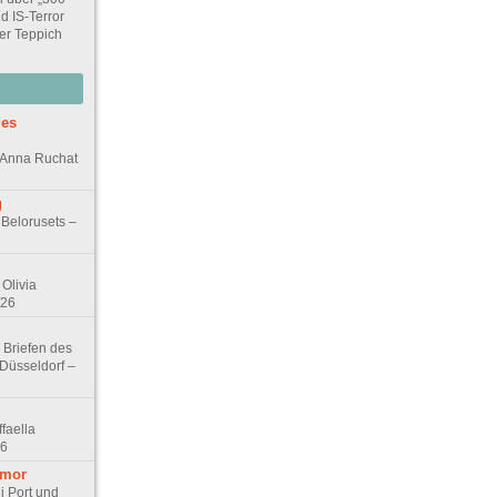
d IS-Terror
er Teppich
des
n Anna Ruchat
g
 Belorusets –
Olivia
/26
 Briefen des
 Düsseldorf –
faella
26
umor
i Port und