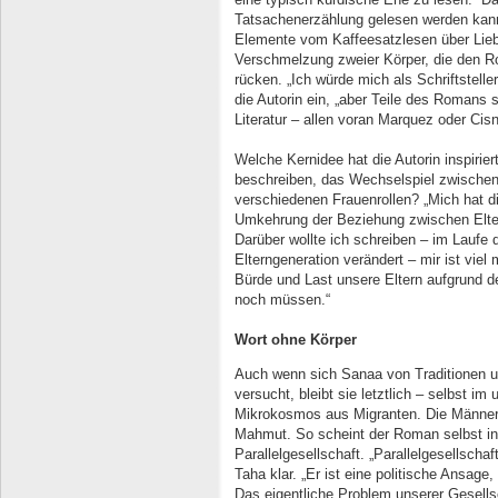
Tatsachenerzählung gelesen werden kann,
Elemente vom Kaffeesatzlesen über Liebe
Verschmelzung zweier Körper, die den 
rücken. „Ich würde mich als Schriftsteller
die Autorin ein, „aber Teile des Romans 
Literatur – allen voran Marquez oder Ci
Welche Kernidee hat die Autorin inspirie
beschreiben, das Wechselspiel zwischen 
verschiedenen Frauenrollen? „Mich hat d
Umkehrung der Beziehung zwischen Elter
Darüber wollte ich schreiben – im Laufe 
Elterngeneration verändert – mir ist vie
Bürde und Last unsere Eltern aufgrund d
noch müssen.“
Wort ohne Körper
Auch wenn sich Sanaa von Traditionen u
versucht, bleibt sie letztlich – selbst im
Mikrokosmos aus Migranten. Die Männer
Mahmut. So scheint der Roman selbst in 
Parallelgesellschaft. „Parallelgesellschaft
Taha klar. „Er ist eine politische Ansage,
Das eigentliche Problem unserer Gesellsch