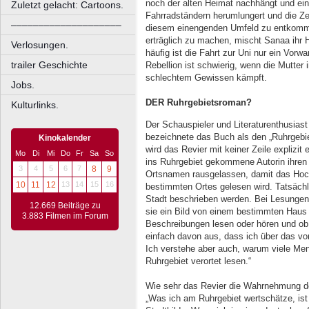
noch der alten Heimat nachhängt und ein
Zuletzt gelacht: Cartoons.
Fahrradständern herumlungert und die Zei
––––––––––––––––––––
diesem einengenden Umfeld zu entkomm
erträglich zu machen, mischt Sanaa ihr 
Verlosungen.
häufig ist die Fahrt zur Uni nur ein Vorwa
trailer Geschichte
Rebellion ist schwierig, wenn die Mutter
schlechtem Gewissen kämpft.
Jobs.
DER Ruhrgebietsroman?
Kulturlinks.
Der Schauspieler und Literaturenthusias
bezeichnete das Buch als den „Ruhrgebie
Kinokalender
wird das Revier mit keiner Zeile explizit
Mo
Di
Mi
Do
Fr
Sa
So
ins Ruhrgebiet gekommene Autorin ihre
3
4
5
6
7
8
9
Ortsnamen rausgelassen, damit das Hoch
10
11
12
13
14
15
16
bestimmten Ortes gelesen wird. Tatsächlic
Stadt beschrieben werden. Bei Lesungen 
12.669 Beiträge zu
sie ein Bild von einem bestimmten Haus 
3.883 Filmen im Forum
Beschreibungen lesen oder hören und ob 
einfach davon aus, dass ich über das vo
Ich verstehe aber auch, warum viele M
Ruhrgebiet verortet lesen.“
Wie sehr das Revier die Wahrnehmung der
„Was ich am Ruhrgebiet wertschätze, ist d