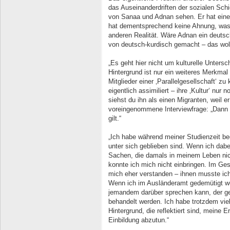
das Auseinanderdriften der sozialen Sch
von Sanaa und Adnan sehen. Er hat eine
hat dementsprechend keine Ahnung, was b
anderen Realität. Wäre Adnan ein deuts
von deutsch-kurdisch gemacht – das woll
„Es geht hier nicht um kulturelle Untersc
Hintergrund ist nur ein weiteres Merkmal
Mitglieder einer ‚Parallelgesellschaft‘ z
eigentlich assimiliert – ihre ‚Kultur‘ nu
siehst du ihn als einen Migranten, weil er
voreingenommene Interviewfrage: „Dann s
gilt.“
„Ich habe während meiner Studienzeit b
unter sich geblieben sind. Wenn ich dab
Sachen, die damals in meinem Leben ni
konnte ich mich nicht einbringen. Im Ges
mich eher verstanden – ihnen musste ich 
Wenn ich im Ausländeramt gedemütigt wor
jemandem darüber sprechen kann, der g
behandelt werden. Ich habe trotzdem vi
Hintergrund, die reflektiert sind, meine 
Einbildung abzutun.“