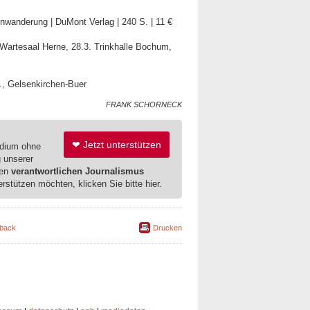
wanderung | DuMont Verlag | 240 S. | 11 €
 Wartesaal Herne, 28.3. Trinkhalle Bochum,
V., Gelsenkirchen-Buer
FRANK SCHORNECK
❤ Jetzt unterstützen
edium ohne
g unserer
ren
verantwortlichen Journalismus
erstützen möchten, klicken Sie bitte hier.
back
Drucken