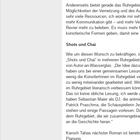
Andererseits bietet gerade das Ruhrgebiet
Möglichkeiten der Vernetzung und des A
sehr viele Ressourcen, ich würde mir se
mehr Kommunikation gibt – und mehr Ver
Revier mehr zu beleben. Es muss mehr fi
künstlerische Formen geben, damit eine r
Shots und Chai
Wie um diesen Wunsch zu bekräftigen, is
„Shots und Chai“ in mehreren Ruhrgebiet
von Autor-an-Wasserglas: „Die Idee daz
haben uns bei einer gemeinsamen Lesun
wenig die KünstlerInnen im Ruhrgebiet ve
zu wenig miteinander gearbeitet wird. W
im Ruhrgebiet literarisch verbessern kön
Das ist keine übliche Lesung, ich werde a
haben Sebastian Maier als DJ, die anim
Patrick Praschma, die Schauspielerin Jen
stehen und einige Passagen vorlesen. Da
dem Ruhrgebiet, die wir zusammengebrac
an die Geschichte heran.“
Karosh Tahas nächster Roman ist bereits
Planung.