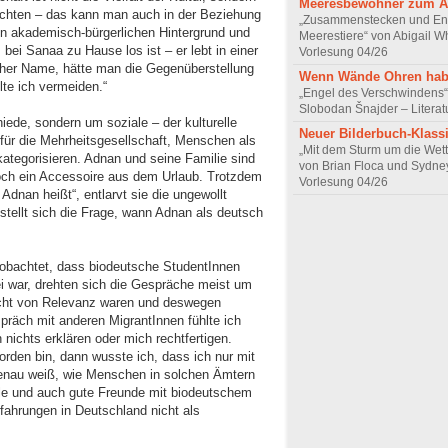
Meeresbewohner zum A
ichten – das kann man auch in der Beziehung
„Zusammenstecken und En
n akademisch-bürgerlichen Hintergrund und
Meerestiere“ von Abigail W
ei Sanaa zu Hause los ist – er lebt in einer
Vorlesung 04/26
cher Name, hätte man die Gegenüberstellung
Wenn Wände Ohren ha
te ich vermeiden.“
„Engel des Verschwindens“
Slobodan Šnajder – Literat
hiede, sondern um soziale – der kulturelle
Neuer Bilderbuch-Klass
 für die Mehrheitsgesellschaft, Menschen als
„Mit dem Sturm um die Wet
u kategorisieren. Adnan und seine Familie sind
von Brian Floca und Sydne
r noch ein Accessoire aus dem Urlaub. Trotzdem
Vorlesung 04/26
 Adnan heißt“, entlarvt sie die ungewollt
tellt sich die Frage, wann Adnan als deutsch
eobachtet, dass biodeutsche StudentInnen
ei war, drehten sich die Gespräche meist um
cht von Relevanz waren und deswegen
präch mit anderen MigrantInnen fühlte ich
nichts erklären oder mich rechtfertigen.
den bin, dann wusste ich, dass ich nur mit
enau weiß, wie Menschen in solchen Ämtern
ele und auch gute Freunde mit biodeutschem
Erfahrungen in Deutschland nicht als