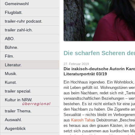
Gemeinwohl
Flugblatt.
trailer-ruhr podcast.
trailer zahl-ich.
ABO.
Bühne.
Die scharfen Scheren d
Film.
27. Februar 2019
Literatur.
Die irakisch-deutsche Autorin Kar
Musik.
Literaturporträt 03/19
Kunst.
Ein Hochhaus irgendwo. Ein Wohnblock, 
mit Leben gefüllt ist. Wohnungstüren we
trailer spezial.
aus beim Nachbarn, redet sich mit „Tant
verwandtschaftlichen Beziehungen – wen
Kultur in NRW.
bestehen. Es ist nicht einfach für eine 
den Nachbarn zu haben. Die Zigarette an
trailer Thema.
Sexualität – nichts bleibt im Verborgene
Auswahl.
aus
Karosh Taha
s Debütroman „Beschrei
es heraus aus den grauen Kästen, in de
Augenblick
setzt sich zusammen aus kurdischen Migr