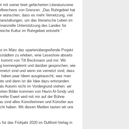
 mit seiner breit gefächerten Literaturszene
ufbrechens von Grenzen: „Das Ruhrgebiet hat
hr wünschen, dass es mehr Vernetzung, viel
anstaltungen, um das literarische Leben im
nanzielle Unterstützung des Landes für
eiche Kultur im Ruhrgebiet entsteht.“
t im März das spartenübergreifende Projekt
sstädten zu erleben, eine Leseshow abseits
u kommt von Till Beckmann und mir. Wir
g kennengelernt und darüber gesprochen, wie
rnetzt sind und wenn sie vernetzt sind, dass
ir haben paar Ideen ausgetauscht, was man
nte und dann ist die Idee dazu entstanden.
ls Autorin nicht im Vordergrund stehen: wir
ierten Bilder kommen von Havin Al-Sindy und
nifer Ewert wird mit mir auf der Bühne
s sind alles Künstlerinnen und Künstler aus
ht haben. Mit diesen Medien tasten wir uns
 für das Frühjahr 2020 im DuMont-Verlag in