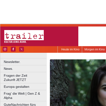
Heute im Kino
Morgen im Kino
Newsletter.
News.
Fragen der Zeit
Zukunft JETZT
Europa gestalten
Frag' die Welt | Gen Z &
Alpha
GuteNachrichten fürs