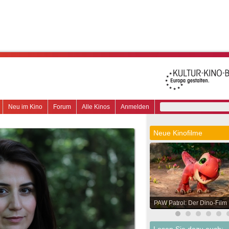
Neu im Kino
Forum
Alle Kinos
Anmelden
Neue Kinofilme
PAW Patrol: Der Dino-Film
Lesen Sie dazu auch: