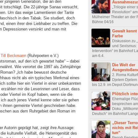
er jüngeren Generation, die an den
Ausnahmezu
t totschlägt. Die 22-jährige Sanaa versucht,
„Trilogie einer 
Revolution“ am
en. Um das ewige Lamentieren der Tante
Mülheimer Theater an der 
Haschisch in den Tabak. Sie studiert, doch
Bühne 04/16
nd, einen ihrer drei Liebhaber zu treffen. Die
 in Depressionen versinkt und man mit
Gewalt kennt
Farbe
Diskussion zu 
und Sexismus:
Intervention“ im Bahnhof 
t
Till Beckmann
(Ruhrpoeten e.V.)
am 6.4.
tsroman, auf den ich gewartet habe“ – dabei
Die Welt der
 erwähnt. Wie verortet die 1997 als Zehnjährige
Ausgestoßen
n Roman? „Ich habe bewusst deutsche
2. Roma Kulturf
haus nicht als ein typisches Merkmal eines
Djelem Djelem 
h sollte hier ein Viertel in einer unbekannten
bis 12.9. im Depot Dortmu
erzählen mir die Leserinnen und Leser, dass
Plötzlich inte
oder Viertel im Kopf haben, wenn sie die
Ehemalige Flüc
ich auch jenes Viertel kenne oder sie gehen
besprechen am 
n ihnen gemeinte Viertel geschrieben habe.
Doku „Willkom
enschen aus dem Ruhrgebiet den Roman im
Deutsch“ im Bahnhof Lang
„Dieser Terro
 Autorin geprägt hat, zeigt ihre Aussage:
nichts mit Re
tun“
ie kulturelle Vielfalt, die Heterogenität des
Pegah Ferydoni