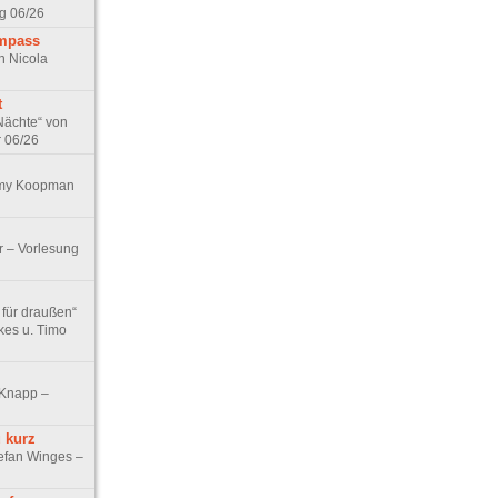
g 06/26
ompass
n Nicola
t
Nächte“ von
r 06/26
Emy Koopman
r – Vorlesung
 für draußen“
kes u. Timo
 Knapp –
 kurz
efan Winges –