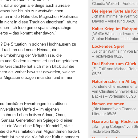
Claudia Weikert – Vorlesun
 dafür sorgen allerdings auch surreale
szauber bis hin zur wortwörtlichen
Die eigene Karte als K
Roman in die Nähe des Magischen Realismus
„Ich mal mir meine Welt“ vo
Davies – Vorlesung 06/26
in nicht in diese Tradition einordnen“, räumt
schon. Ich lese gerne spanischsprachige
Kalter Krieg im Ruhrpot
sneros – das kommt eher davon.“
„Weiße Westen, schwarze 
Sabine Hofmann – Literatu
rt? Die Situation in solchen Hochhäusern zu
Lockendes Spiel
Tradition und neuer Heimat, die
„Leichter Wahnsinn“ von 
ie Umkehrung der Verhältnisse, die
– Textwelten 06/26
n und Kindern interessiert und umgetrieben.
Drei Farben zum Glück
der Geschichte hat sich mein Blick auf die
„Zu Fuß“ von Michael Rohe
l mehr als vorher bewusst geworden, welche
05/26
er Migration ertragen mussten und immer
Naturforscher im Alltag
„Kinderleichte Experimente
von Christine Sinnwell-Bac
Backes – Vorlesung 05/26
nd familiären Erwartungen loszulösen
Nomen est omen
 universitären Umfeld – im eigenen
„Die Namen“ von Florence
Literatur 05/26
 in ihrem Leben heißen Adnan, Omer,
Sanaas Generation ein Spiegelbild einer
Haare zu lang, Röcke zu
 ist ein Wort ohne Körper für mich“, stellt
„Swinging Cologne“ von St
 die die Assimilation von MigrantInnen fordert.
Textwelten 05/26
aft ist nicht die Vielfalt der Kultur, sondern