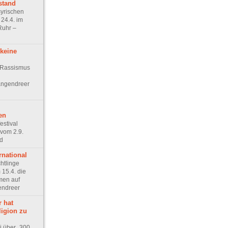
stand
syrischen
 24.4. im
Ruhr –
 keine
„Rassismus
Langendreer
en
estival
vom 2.9.
nd
rnational
htlinge
15.4. die
men auf
endreer
r hat
ligion zu
 über „300