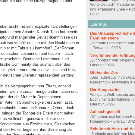
Stadt bin und keine einzige Migrantin oder
Worte Deutsch“, Pegida- un
und arrangierte Ehen – Rot
02/15
Literatur.
berrascht mit sehr expliziten Darstellungen
patorischen Ansatz. Karosh Taha hat bereits
Das Unaussprechliche 
rn aufgrund mangelnder Deutschkenntnisse das
Familienlebens
och wie verhält es sich mit den Reaktionen in
„Vertraute Gespenster“ vo
rin hier mit Tabus zu kämpfen? „Der Roman
– Textwelten 08/26
n deutschen Leserinnen und Lesern – auch
Verglimmende Hoffnun
wertgeschätzt. Deutsche LeserInnen sind
„Zündhölzer“ von Yevgenia
rdische Community das aushält, aber das
Literatur 08/26
is jetzt immer sehr positiv – sie sind froh,
Glühender Zorn
r deutschen Literatur repräsentiert werden.“
„Das Teufelsbuch“ von Asta 
Nordenhof – Textwelten 07
n die Vergangenheit ihrer Eltern, anhand
Der Hungerartist
sfinden, wie sie zusammengefunden haben und
Wolfgang Welt: Lesung aus
gte, der die Mutter in Depressionen
Bochumer Schriftstellers in
 Vater in Sprachlosigkeit erstarren lässt.
Literatur 07/26
esgeschichte kommen Sanaa zu Ohren, doch
Auf sich gestellt
ringen der Tochter die Eltern nicht näher,
„Wir gehen mal los“ von Raf
t es vielleicht irgendwo in dieser oder
Romagnolo – Literatur 07/
in Konglomerat aus Erzählungen, Gesprächen
Schule mit Herz und H
t den Fehler begehen, ihre Beziehung als
„Shrimpie und ich“ von Mon
ass der Roman nicht wie eine