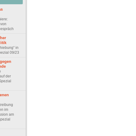
as
iere:
 von
gespräch
cher
itik
hiebung“ in
pezial 09/23
 gegen
nde
e
auf der
Spezial
genen
treibung
en im
ussion am
pezial