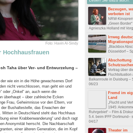
Bezeugen, w
verboten ist
NRW-Kinoprem
„Green Border“
Agnieszka Holland mit Vor
Irrweg deuts
Migrationspol
Foto: Havin Al-Sindy
„Blackbox Absc
er Hochhausfrauen
Düsseldorf – S
Abschottung
Schutzsuche
osh Taha über Ver- und Entwurzelung –
Vortrag über di
Fluchtsituation 
Balkanroute in Duisburg – 
der wie ein in die Höhe gewachsenes Dorf
06/23
rden nicht verschlossen, man geht ein und
e“ oder „Onkel“ an, auch wenn die
Fremd im ei
n überhaupt – über zahlreiche Ecken
Land
junge Frau, Geheimnisse vor den Eltern, vor
„Flucht und Ver
1945: Ankomm
 der Bushaltestelle, das Erwachen der
Ruhrgebiet“ – Film & Disk
n. Mitten in Deutschland steht das Hochhaus
5.4. beim IFFF Dortmund– s
bung einer Krabbenwanderung“ und doch ragt
04/17
nen Anonymität herrscht. Die Nachbarschaft
anten, einer älteren Generation, die im Kopf
Theater im