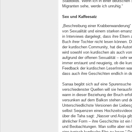
Stadtbilds. Wenn ich in einer deutschen 
Migranten sehe, werde ich unruhig.“
Sex und Kaffeesatz
„Beschreibung einer Krabbenwanderung“ ü
von Sexualität und einem starken emanzi
in Interviews dargelegt, dass ihre Elte
Buch ihrer Tochter nicht lesen können. D
der kurdischen Community, hat die Auto
wird sowohl von kurdischen als auch vo
aufgrund der offenen Sexualität – sehr 
immer erstaunt und neugierig, ob die ku
Feedback der kurdischen LeserInnen war b
dass auch ihre Geschichten endlich in de
Sanaa begibt sich auf eine Spurensuche i
verschiedenster Quellen will sie herau
wann in dieser Beziehung der Bruch erfol
versunken auf dem Balkon stehen und den
Unterschiedlichste Versionen der Lieb
selbst Sequenzen eines Hochzeitsvideos b
über die Taha sagt: „Nasser und Asija gib
ähnlicher Form – ihre Geschichte ist e
und Beobachtungen. Man sollte aber nich
eine typisch kurdische Ehe zu lesen.“ D