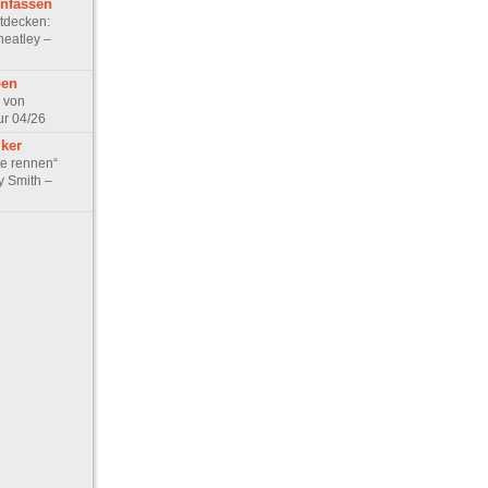
nfassen
tdecken:
heatley –
ben
 von
ur 04/26
iker
te rennen“
y Smith –