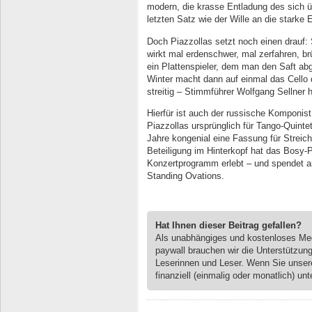
modern, die krasse Entladung des sich 
letzten Satz wie der Wille an die starke 
Doch Piazzollas setzt noch einen drauf
wirkt mal erdenschwer, mal zerfahren, br
ein Plattenspieler, dem man den Saft ab
Winter macht dann auf einmal das Cello 
streitig – Stimmführer Wolfgang Sellner
Hierfür ist auch der russische Komponis
Piazzollas ursprünglich für Tango-Quint
Jahre kongenial eine Fassung für Streicho
Beteiligung im Hinterkopf hat das Bosy
Konzertprogramm erlebt – und spendet 
Standing Ovations.
Hat Ihnen dieser Beitrag gefallen?
Als unabhängiges und kostenloses M
paywall brauchen wir die Unterstützun
Leserinnen und Leser. Wenn Sie unse
finanziell (einmalig oder monatlich) unt