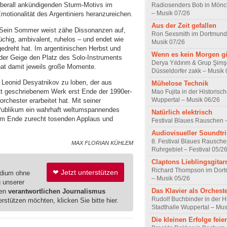
überall ankündigenden Sturm-Motivs im
Radiosenders Bob in Mön
– Musik 07/26
Emotionalität des Argentiniers heranzureichen.
Aus der Zeit gefallen
: Sein Sommer weist zähe Dissonanzen auf,
Ron Sexsmith im Dortmund
üchig, ambivalent, ruhelos – und endet wie
Musik 07/26
gedreht hat. Im argentinischen Herbst und
Wenn es kein Morgen gi
der Geige den Platz des Solo-Instruments
Derya Yıldırım & Grup Şimş
 hat damit jeweils große Momente.
Düsseldorfer zakk – Musik 
t Leonid Desyatnikov zu loben, der aus
Mühelose Technik
ett geschriebenem Werk erst Ende der 1990er-
Mao Fujita in der Historisc
Wuppertal – Musik 06/26
rchester erarbeitet hat. Mit seiner
-Publikum ein wahrhaft weltumspannendes
Natürlich elektrisch
am Ende zurecht tosenden Applaus und
Festival Blaues Rauschen 
Audiovisueller Soundtr
8. Festival Blaues Rausche
MAX FLORIAN KÜHLEM
Ruhrgebiet – Festival 05/2
Claptons Lieblingsgitarr
Richard Thompson im Dort
❤ Jetzt unterstützen
edium ohne
– Musik 05/26
g unserer
Das Klavier als Orchest
ren
verantwortlichen Journalismus
Rudolf Buchbinder in der H
erstützen möchten, klicken Sie bitte hier.
Stadthalle Wuppertal – Mus
Die kleinen Erfolge feie