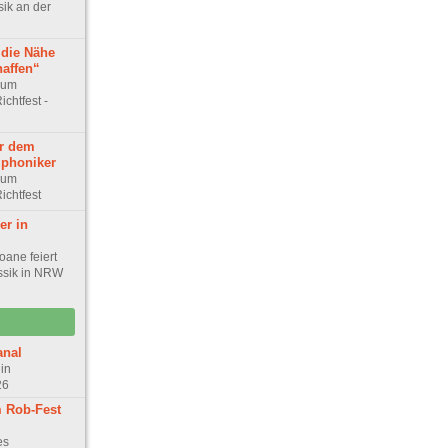
ik an der
die Nähe
haffen“
rum
ichtfest -
r dem
phoniker
rum
ichtfest
er in
ane feiert
ssik in NRW
anal
in
26
 Rob-Fest
es