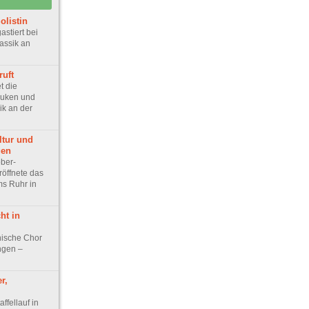
olistin
stiert bei
assik an
ruft
t die
Pauken und
ik an der
ltur und
gen
ober-
öffnete das
ms Ruhr in
ht in
nische Chor
ingen –
r,
affellauf in