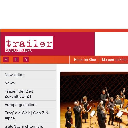
Heute im Kino
Morgen im Kino
Newsletter.
News.
Fragen der Zeit
Zukunft JETZT
Europa gestalten
Frag' die Welt | Gen Z &
Alpha
GuteNachrichten fürs