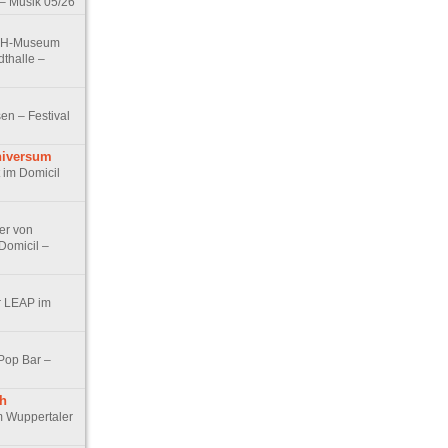
– Musik 05/26
 VdH-Museum
dthalle –
sen – Festival
niversum
 im Domicil
er von
Domicil –
er LEAP im
 Pop Bar –
h
m Wuppertaler