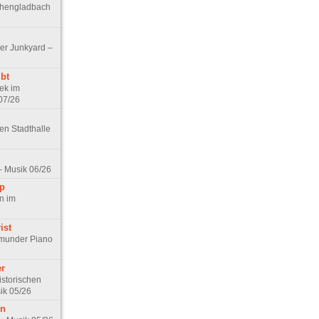
chengladbach
er Junkyard –
bt
ek im
07/26
hen Stadthalle
– Musik 06/26
ip
n im
6
ist
munder Piano
er
istorischen
ik 05/26
rn