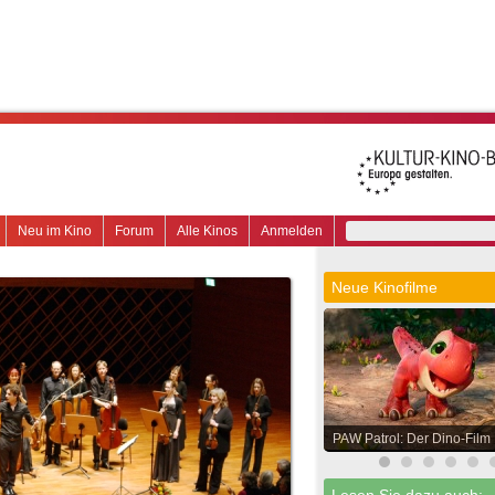
Neu im Kino
Forum
Alle Kinos
Anmelden
Neue Kinofilme
PAW Patrol: Der Dino-Film
Lesen Sie dazu auch: