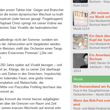
Bochum – Klass
Ruhr 03/15
 den ersten Takten klar: Geiger und Bratscher
„Wir müssen 
ten die ersten dynamischen Wechsel so kraft-
zur Musik sc
aarspitzen (oder besser gesagt: Fingerkuppen)
Das Musikzent
aphael Christ springt mit seiner Violine wie
Bochum feiert R
m ersten Satz Vivaldis der lautmalerischen
Musik 11/14
Ein Dach übe
llerdings nicht der Sommer, sondern ein
Kopf der Sym
Das Musikzent
en der Jahreszeiten acht dargeboten werden.
Bochum feiert R
 Meisters stellt das Orchester einen Tango
uatro Estaciones Portenas“ („Die vier
Ein Amerikan
n.
Bochum
GMD Steven Slo
 250 Jahre später auf Vivaldi bezogen – und
Jubiläum – Kla
it an, Klänge, die zu seiner Zeit überhaupt
10/14
und Ziehen in den Streichern, Impulsivität,
n loderndes Feuer, eine große innere
Musik.
mplation und Melancholie, der
Die Konsensband am K
n Mitte von Piazzollas Frühling durchaus das
Fury in the Slaughterhouse 
onzert an.
Gelsenkirchen – Musik 08/
as Konzert der immer besser aufgelegten
Wenn das Bob-Fest zum
ten über die Grenzen von Raum und Zeit
wird
t seinen krassen Wechseln auf einmal sehr
Rock- und Metal-Festival d