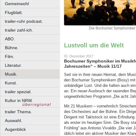
Gemeinwohl
Flugblatt.
trailer-ruhr podcast.
Die Bochumer Symphoniker im
trailer zahl-ich.
ABO.
Lustvoll um die Welt
Bühne.
Film.
01. Dezember 2017
Bochumer Symphoniker im Musikfo
Literatur.
Jahreszeiten“ – Musik 11/17
Musik.
Seit sie in ihrer neuen Heimat, dem Mus
den Bochumer Symphonikern (Bosy) mit e
Kunst.
unbändiger Lust. Und die halten auch ei
an. Ein neuer Ausbruch der rasenden Beg
trailer spezial.
ungewöhnlichen Programm „Die acht Jah
Kultur in NRW.
Mit 21 Musikern – vornehmlich Streicher
des Orchesters auf der Bühne. Ein Dirige
trailer Thema.
Dirigent mit Taktstock ist eine Erfindung
Auswahl.
als erster im heutigen Sinn. Die Bosy st
Frühling“ aus Antonio Vivaldis „Die vier 
Augenblick
üblich leitet ein aktiver Musiker den Kla