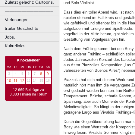
Zuletzt gelacht: Cartoons.
und Solo-Violinist.
––––––––––––––––––––
Dass dies ein toller Abend wird, ist nach
spielen stehend im Halbkreis und gestal
Verlosungen.
wie gefühlvoll und offenbar bis in die H
trailer Geschichte
aufgeladen mit Energie und Spielfreude. R
vogelfrei in der Mitte herum, gibt sich i
Jobs.
Gestaltung von Vogelgesängen hin.
Kulturlinks.
Nach dem Frühling kommt bei den Bosy a
ganz anderer Frühling – schließlich soll
Jedes Jahreszeiten-Konzert des barocken
Kinokalender
aus Astor Piazzollas Komposition „Las C
Mo
Di
Mi
Do
Fr
Sa
So
Jahreszeiten von Buenos Aires“) nebena
3
4
5
6
7
8
9
Piazzolla hat sich mit diesem Werk rund
10
11
12
13
14
15
16
natürlich hört man ihm die vergangene Ze
12.669 Beiträge zu
erst gedacht werden konnten: Ein Reißen 
3.883 Filmen im Forum
Temperament, Brüche, scharfe Kanten, ei
Spannung, aber auch Momente der Konte
Melodieseligkeit. So klingt in der ruhige
getragene Largo aus Vivaldis Frühlings-K
Durch die Gegenüberstellung kann man d
Bosy wie einen Wettstreit der Komponis
hinweg lesen: Vivaldis Sommer klingt mi