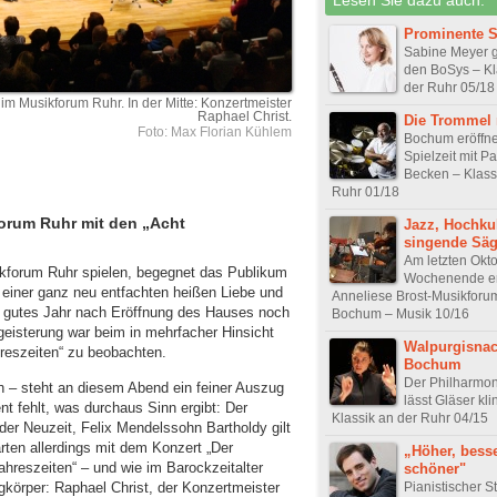
Prominente S
Sabine Meyer ga
den BoSys – Kl
der Ruhr 05/18
 Musikforum Ruhr. In der Mitte: Konzertmeister
Raphael Christ.
Die Trommel 
Foto: Max Florian Kühlem
Bochum eröffne
Spielzeit mit 
Becken – Klass
Ruhr 01/18
rum Ruhr mit den „Acht
Jazz, Hochku
singende Sä
Am letzten Okt
ikforum Ruhr spielen, begegnet das Publikum
Wochenende er
iner ganz neu entfachten heißen Liebe und
Anneliese Brost-Musikforu
n gutes Jahr nach Eröffnung des Hauses noch
Bochum – Musik 10/16
eisterung war beim in mehrfacher Hinsicht
Walpurgisnac
reszeiten“ zu beobachten.
Bochum
Der Philharmo
n – steht an diesem Abend ein feiner Auszug
lässt Gläser kl
nt fehlt, was durchaus Sinn ergibt: Der
Klassik an der Ruhr 04/15
 der Neuzeit, Felix Mendelssohn Bartholdy gilt
arten allerdings mit dem Konzert „Der
„Höher, besse
Jahreszeiten“ – und wie im Barockzeitalter
schöner"
ngkörper: Raphael Christ, der Konzertmeister
Pianistischer St