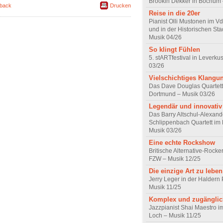
Brookln Dekker in Bochum 
back
Drucken
Reise in die 20er
Pianist Olli Mustonen im
und in der Historischen Sta
Musik 04/26
So klingt Fühlen
5. stARTfestival in Leverku
03/26
Vielschichtiges Klangu
Das Dave Douglas Quartett
Dortmund – Musik 03/26
Legendär und innovativ
Das Barry Altschul-Alexand
Schlippenbach Quartett im 
Musik 03/26
Eine echte Rockshow
Britische Alternative-Rock
FZW – Musik 12/25
Die einzige Art zu leben
Jerry Leger in der Haldern
Musik 11/25
Komplex und zugänglic
Jazzpianist Shai Maestro i
Loch – Musik 11/25