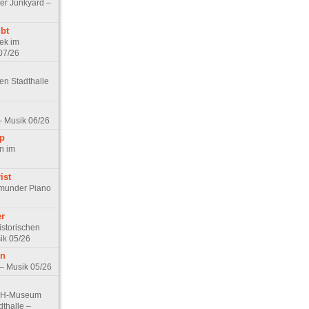
er Junkyard –
bt
ek im
07/26
hen Stadthalle
– Musik 06/26
ip
n im
6
ist
munder Piano
er
istorischen
ik 05/26
rn
– Musik 05/26
 VdH-Museum
dthalle –