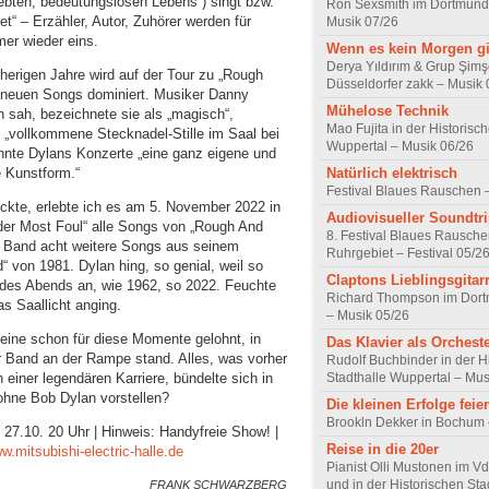
elebten, bedeutungslosen Lebens“) singt bzw.
Ron Sexsmith im Dortmund
t“ – Erzähler, Autor, Zuhörer werden für
Musik 07/26
er wieder eins.
Wenn es kein Morgen gi
Derya Yıldırım & Grup Şimş
rherigen Jahre wird auf der Tour zu „Rough
Düsseldorfer zakk – Musik 
 neuen Songs dominiert. Musiker Danny
Mühelose Technik
n sah, bezeichnete sie als „magisch“,
Mao Fujita in der Historisc
 „vollkommene Stecknadel-Stille im Saal bei
Wuppertal – Musik 06/26
nte Dylans Konzerte „eine ganz eigene und
e Kunstform.“
Natürlich elektrisch
Festival Blaues Rauschen 
ückte, erlebte ich es am 5. November 2022 in
Audiovisueller Soundtr
der Most Foul“ alle Songs von „Rough And
8. Festival Blaues Rausche
r Band acht weitere Songs aus seinem
Ruhrgebiet – Festival 05/2
“ von 1981. Dylan hing, so genial, weil so
Claptons Lieblingsgitarr
 des Abends an, wie 1962, so 2022. Feuchte
Richard Thompson im Dort
s Saallicht anging.
– Musik 05/26
leine schon für diese Momente gelohnt, in
Das Klavier als Orchest
r Band an der Rampe stand. Alles, was vorher
Rudolf Buchbinder in der H
Stadthalle Wuppertal – Mus
 einer legendären Karriere, bündelte sich in
ohne Bob Dylan vorstellen?
Die kleinen Erfolge feie
Brookln Dekker in Bochum 
7.10. 20 Uhr | Hinweis: Handyfreie Show! |
Reise in die 20er
w.mitsubishi-electric-halle.de
Pianist Olli Mustonen im
und in der Historischen Sta
FRANK SCHWARZBERG