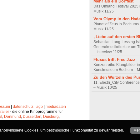
Mehr als ein Dorffest
Das Umland Festival 2025 
Musik 11/25
Vom Olymp in den Had
Planet of Zeus in Bochums
Musik 11/25
„Liebe auf den ersten B
Sebastian Lang-Lessing ist
Generalmusikdirektor am 
– Interview 11/25
Fluxus trifft Free Jazz
Konzertreihe Klangbilder i
Kunstmuseum Bochum – Mu
Zu den Wurzeln des Pu
11. Electri_City Conference
– Musik 10/25
essum
|
datenschutz
|
agb
|
mediadaten
trailer
- die online Kinoprogramme für
el
,
Dortmund
,
Düsseldorf
,
Duisburg
,
chen
,
Hagen
,
Herne
,
Hürth
,
Köln
,
lheim
,
Neuss
,
Oberhausen
,
nonymisierte Cookies, um bestmögliche Funktionalität zu gewährleisten.
Meh
Solingen
und
Wuppertal