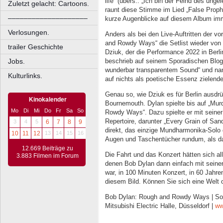
life“ (übers.: „Ich bin der Feind des ung
Zuletzt gelacht: Cartoons.
raunt diese Stimme im Lied „False Prophe
––––––––––––––––––––
kurze Augenblicke auf diesem Album imm
Verlosungen.
Anders als bei den Live-Auftritten der vo
and Rowdy Ways“ die Setlist wieder von
trailer Geschichte
Dziuk, der die Performance 2022 in Berli
beschrieb auf seinem Sporadischen Blog
Jobs.
wunderbar transparentem Sound“ und nan
Kulturlinks.
auf nichts als poetische Essenz zielend
Genau so, wie Dziuk es für Berlin ausdr
Kinokalender
Bournemouth. Dylan spielte bis auf „Mur
Mo
Di
Mi
Do
Fr
Sa
So
Rowdy Ways“. Dazu spielte er mit seine
Repertoire, darunter „Every Grain of Sand
3
4
5
6
7
8
9
direkt, das einzige Mundharmonika-Solo
10
11
12
13
14
15
16
Augen und Taschentücher rundum, als da
12.669 Beiträge zu
Die Fahrt und das Konzert hätten sich al
3.883 Filmen im Forum
denen Bob Dylan dann einfach mit seine
war, in 100 Minuten Konzert, in 60 Jahren
diesem Bild. Können Sie sich eine Welt 
Bob Dylan: Rough and Rowdy Ways | So 2
Mitsubishi Electric Halle, Düsseldorf |
ww