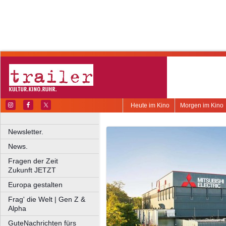
Heute im Kino
Morgen im Kino
Newsletter.
News.
Fragen der Zeit
Zukunft JETZT
Europa gestalten
Frag' die Welt | Gen Z &
Alpha
GuteNachrichten fürs