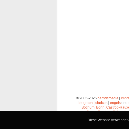
© 2005-2026
berndt media
|
impr
biograph
|
choices
|
engels
und
Bochum
,
Bonn
,
Castrop-Raux
Essen
,
Frechen
,
Gelsenkir
Leverkusen
,
Lünen
,
Mü
Diese Website verwendet a
Recklinghausen
,