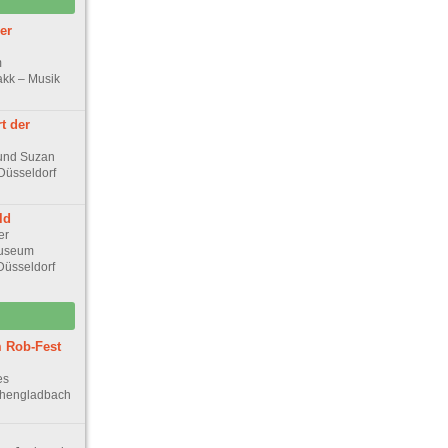
er
m
akk – Musik
t der
und Suzan
Düsseldorf
ld
er
Museum
Düsseldorf
 Rob-Fest
es
chengladbach