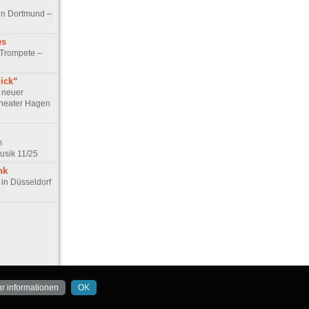
in Dortmund –
es
 Trompete –
lick“
 neuer
Theater Hagen
m
sik 11/25
nk
 in Düsseldorf
r informationen
OK