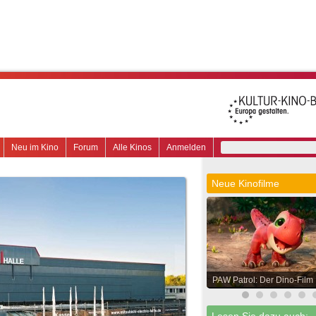
Neu im Kino
Forum
Alle Kinos
Anmelden
Neue Kinofilme
PAW Patrol: Der Dino-Film
Lesen Sie dazu auch: