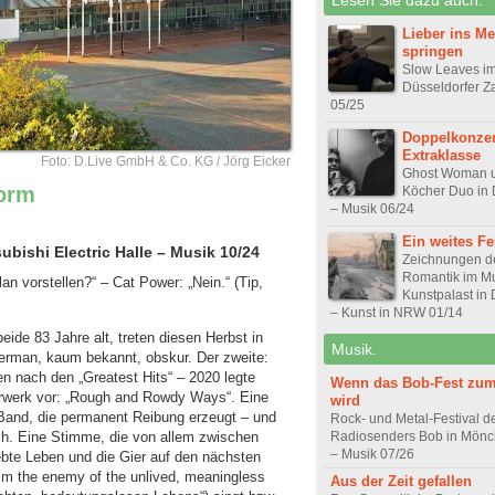
Lieber ins Me
springen
Slow Leaves i
Düsseldorfer Z
05/25
Doppelkonzer
Extraklasse
Foto: D.Live GmbH & Co. KG / Jörg Eicker
Ghost Woman 
form
Köcher Duo in 
– Musik 06/24
Ein weites Fe
ubishi Electric Halle – Musik 10/24
Zeichnungen d
Romantik im 
n vorstellen?“ – Cat Power: „Nein.“ (Tip,
Kunstpalast in 
– Kunst in NRW 01/14
ide 83 Jahre alt, treten diesen Herbst in
Musik.
erman, kaum bekannt, obskur. Der zweite:
n nach den „Greatest Hits“ – 2020 legte
Wenn das Bob-Fest zum
terwerk vor: „Rough and Rowdy Ways“. Eine
wird
ne Band, die permanent Reibung erzeugt – und
Rock- und Metal-Festival d
lich. Eine Stimme, die von allem zwischen
Radiosenders Bob in Mön
– Musik 07/26
ebte Leben und die Gier auf den nächsten
m the enemy of the unlived, meaningless
Aus der Zeit gefallen