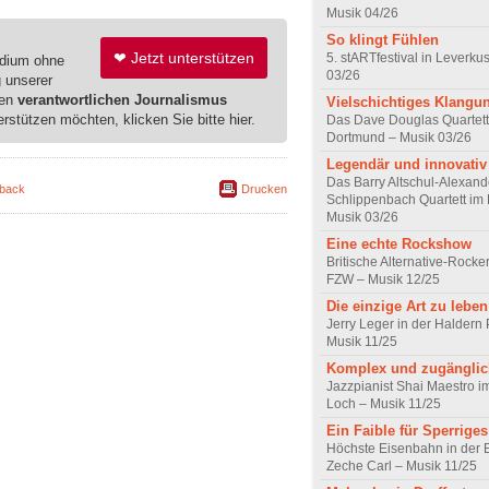
Musik 04/26
So klingt Fühlen
❤ Jetzt unterstützen
5. stARTfestival in Leverku
edium ohne
03/26
g unserer
ren
verantwortlichen Journalismus
Vielschichtiges Klangu
erstützen möchten, klicken Sie bitte hier.
Das Dave Douglas Quartett
Dortmund – Musik 03/26
Legendär und innovativ
Das Barry Altschul-Alexand
back
Drucken
Schlippenbach Quartett im 
Musik 03/26
Eine echte Rockshow
Britische Alternative-Rock
FZW – Musik 12/25
Die einzige Art zu leben
Jerry Leger in der Haldern
Musik 11/25
Komplex und zugänglic
Jazzpianist Shai Maestro i
Loch – Musik 11/25
Ein Faible für Sperriges
Höchste Eisenbahn in der 
Zeche Carl – Musik 11/25