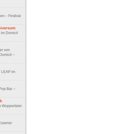
sen – Festival
niversum
 im Domicil
er von
Domicil –
er LEAP im
 Pop Bar –
h
m Wuppertaler
Essener