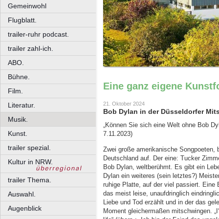
Gemeinwohl
Flugblatt.
trailer-ruhr podcast.
trailer zahl-ich.
ABO.
Bühne.
Eine ganz eigene Kunst
Film.
21. Oktober 2024
Literatur.
Bob Dylan in der Düsseldorfer Mits
Musik.
„Können Sie sich eine Welt ohne Bob Dyla
Kunst.
7.11.2023)
trailer spezial.
Zwei große amerikanische Songpoeten, be
Deutschland auf. Der eine: Tucker Zimm
Kultur in NRW.
Bob Dylan, weltberühmt. Es gibt ein Lebe
Dylan ein weiteres (sein letztes?) Meis
trailer Thema.
ruhige Platte, auf der viel passiert. Ei
das meist leise, unaufdringlich eindring
Auswahl.
Liebe und Tod erzählt und in der das gel
Augenblick
Moment gleichermaßen mitschwingen. „I‘