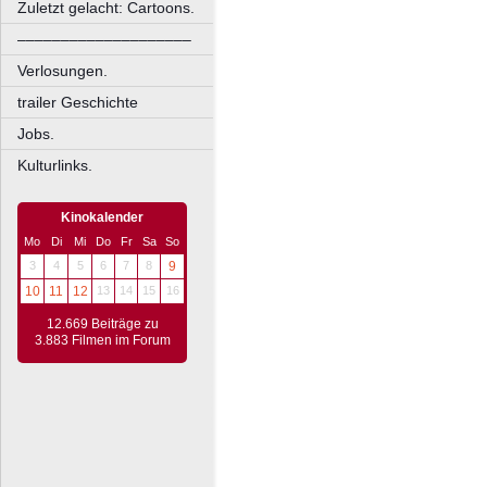
Zuletzt gelacht: Cartoons.
––––––––––––––––––––
Verlosungen.
trailer Geschichte
Jobs.
Kulturlinks.
Kinokalender
Mo
Di
Mi
Do
Fr
Sa
So
3
4
5
6
7
8
9
10
11
12
13
14
15
16
12.669 Beiträge zu
3.883 Filmen im Forum