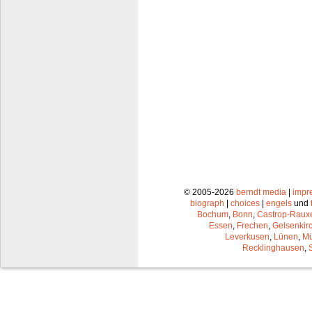
© 2005-2026
berndt media
|
impr
biograph
|
choices
|
engels
und
Bochum
,
Bonn
,
Castrop-Raux
Essen
,
Frechen
,
Gelsenkir
Leverkusen
,
Lünen
,
Mü
Recklinghausen
,