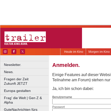
Heute im Kino
Morgen im Kino
Anmelden.
Newsletter.
News.
Einige Features auf dieser Websi
Fragen der Zeit
Teilnahme am Forum) stehen nur re
Zukunft JETZT
Ja, ich bin schon dabei:
Europa gestalten
Benutzername
Frag' die Welt | Gen Z &
Alpha
Passwort
GuteNachrichten fürs