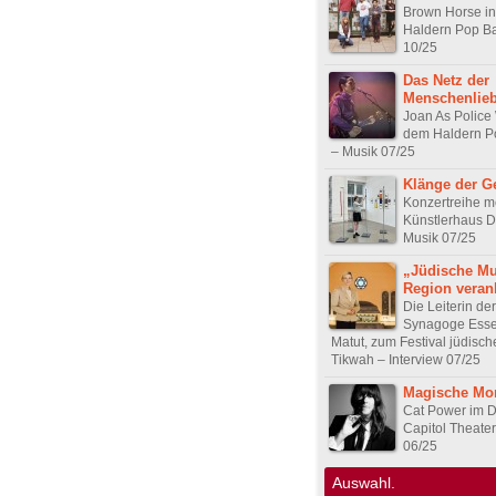
Brown Horse in
Haldern Pop Ba
10/25
Das Netz der
Menschenlie
Joan As Polic
dem Haldern Po
– Musik 07/25
Klänge der G
Konzertreihe m
Künstlerhaus 
Musik 07/25
„Jüdische Mu
Region veran
Die Leiterin der
Synagoge Esse
Matut, zum Festival jüdisch
Tikwah – Interview 07/25
Magische Mo
Cat Power im D
Capitol Theate
06/25
Auswahl.