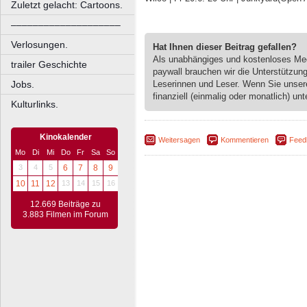
Zuletzt gelacht: Cartoons.
––––––––––––––––––––
Verlosungen.
Hat Ihnen dieser Beitrag gefallen?
Als unabhängiges und kostenloses M
trailer Geschichte
paywall brauchen wir die Unterstützun
Leserinnen und Leser. Wenn Sie unse
Jobs.
finanziell (einmalig oder monatlich) unt
Kulturlinks.
Kinokalender
Weitersagen
Kommentieren
Feed
Mo
Di
Mi
Do
Fr
Sa
So
3
4
5
6
7
8
9
10
11
12
13
14
15
16
12.669 Beiträge zu
3.883 Filmen im Forum