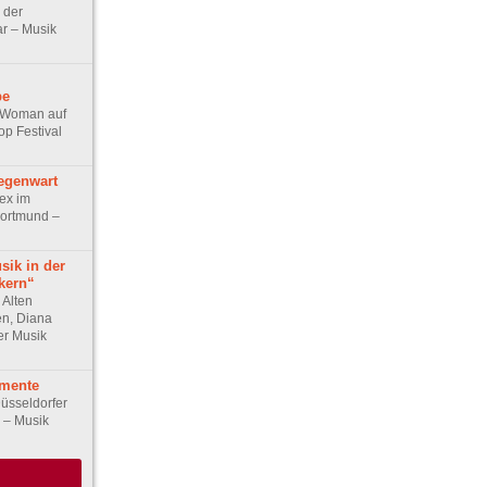
 der
r – Musik
be
e Woman auf
p Festival
egenwart
ex im
Dortmund –
sik in der
kern“
 Alten
n, Diana
er Musik
mente
üsseldorfer
r – Musik