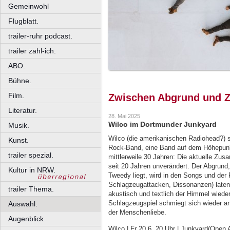
Gemeinwohl
Flugblatt.
trailer-ruhr podcast.
trailer zahl-ich.
ABO.
Bühne.
Film.
Zwischen Abgrund und Zä
Literatur.
28. Mai 2025
Wilco im Dortmunder Junkyard
Musik.
Wilco (die amerikanischen Radiohead?) si
Kunst.
Rock-Band, eine Band auf dem Höhepunkt
trailer spezial.
mittlerweile 30 Jahren: Die aktuelle Zu
seit 20 Jahren unverändert. Der Abgrund,
Kultur in NRW.
Tweedy liegt, wird in den Songs und der 
Schlagzeugattacken, Dissonanzen) latent 
trailer Thema.
akustisch und textlich der Himmel wiede
Schlagzeugspiel schmiegt sich wieder an
Auswahl.
der Menschenliebe.
Augenblick
Wilco | Fr 20.6. 20 Uhr | Junkyard(Open 