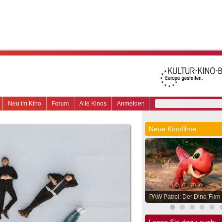
Neu im Kino
Forum
Alle Kinos
Anmelden
Neue Kinofilme
PAW Patrol: Der Dino-Film
Lesen Sie dazu auch: