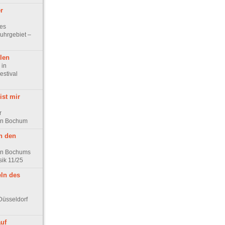
r
ues
uhrgebiet –
len
 in
estival
ist mir
r
 in Bochum
n den
 in Bochums
ik 11/25
ln des
Düsseldorf
auf