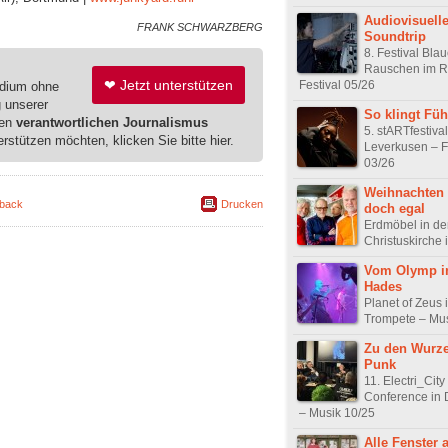
Audiovisuelle
FRANK SCHWARZBERG
Soundtrip
8. Festival Bla
Rauschen im R
❤ Jetzt unterstützen
Festival 05/26
edium ohne
g unserer
So klingt Füh
ren
verantwortlichen Journalismus
5. stARTfestival
erstützen möchten, klicken Sie bitte hier.
Leverkusen – F
03/26
Weihnachten 
back
Drucken
doch egal
Erdmöbel in de
Christuskirche
Vom Olymp i
Hades
Planet of Zeus
Trompete – Mus
Zu den Wurze
Punk
11. Electri_City
Conference in 
– Musik 10/25
Alle Fenster 