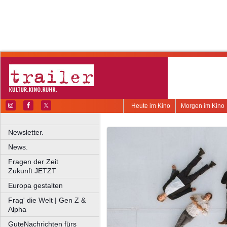
Heute im Kino
Morgen im Kino
Newsletter.
News.
Fragen der Zeit
Zukunft JETZT
Europa gestalten
Frag' die Welt | Gen Z &
Alpha
GuteNachrichten fürs