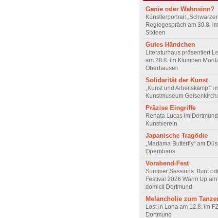
Genie oder Wahnsinn?
Künstlerportrait „Schwarze
Regiegespräch am 30.8. i
Sixteen
Gutes Händchen
Literaturhaus präsentiert L
am 28.8. im Klumpen Moritz
Oberhausen
Solidarität der Kunst
„Kunst und Arbeitskampf“ i
Kunstmuseum Gelsenkirch
Präzise Eingriffe
Renata Lucas im Dortmund
Kunstverein
Japanische Tragödie
„Madama Butterfly“ am Düs
Opernhaus
Vorabend-Fest
Summer Sessions: Bunt od
Festival 2026 Warm Up am 
domicil Dortmund
Melancholie zum Tanze
Lost in Lona am 12.8. im F
Dortmund