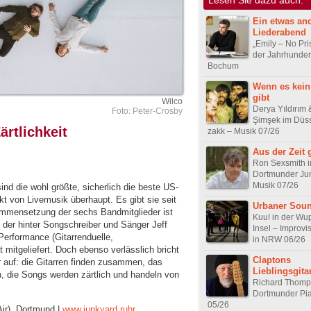
Ein etwas an
Liederabend
„Emily – No Pri
der Jahrhunder
Bochum
Wenn es kei
gibt
Wilco
Derya Yıldırım
Foto: Peter-Crosby
Şimşek im Düss
rtlichkeit
zakk – Musik 07/26
Aus der Zeit 
Ron Sexsmith 
Dortmunder Ju
Musik 07/26
nd die wohl größte, sicherlich die beste US-
 von Livemusik überhaupt. Es gibt sie seit
Urbaner Sou
sammensetzung der sechs Bandmitglieder ist
Kuu! in der Wu
 der hinter Songschreiber und Sänger Jeff
Insel – Improvi
Performance (Gitarrenduelle,
in NRW 06/26
mitgeliefert. Doch ebenso verlässlich bricht
Claptons
r auf: die Gitarren finden zusammen, das
Lieblingsgitar
, die Songs werden zärtlich und handeln von
Richard Thomp
Dortmunder Pi
05/26
Air), Dortmund |
www.junkyard.ruhr