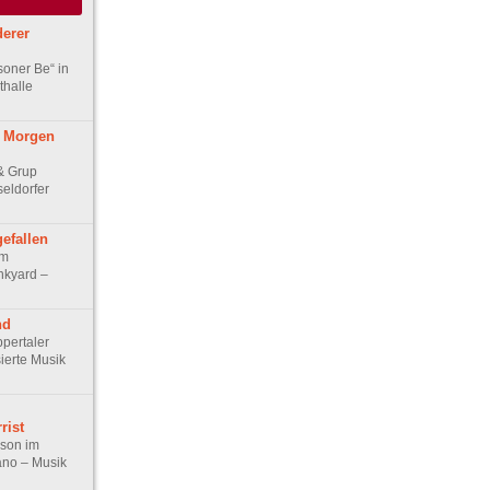
derer
soner Be“ in
thalle
n Morgen
 & Grup
eldorfer
gefallen
im
nkyard –
nd
ppertaler
sierte Musik
rist
son im
ano – Musik