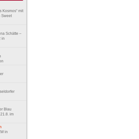
rs Kosmos“ mit
m Sweet
ena Schätte –
 in
m
en
er
seldorfer
er Blau
21.8. im
n
ZW in