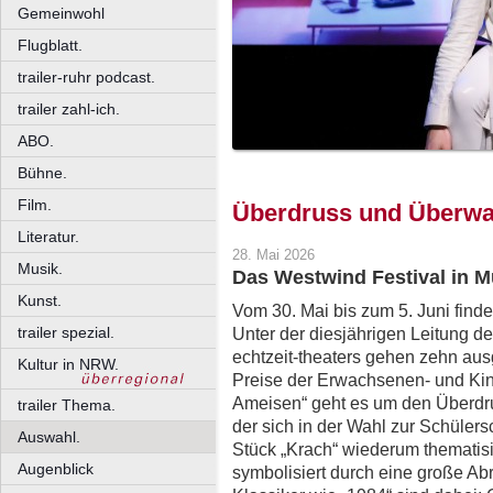
Gemeinwohl
Flugblatt.
trailer-ruhr podcast.
trailer zahl-ich.
ABO.
Bühne.
Film.
Überdruss und Überw
Literatur.
28. Mai 2026
Musik.
Das Westwind Festival in M
Kunst.
Vom 30. Mai bis zum 5. Juni finde
trailer spezial.
Unter der diesjährigen Leitung 
echtzeit-theaters gehen zehn au
Kultur in NRW.
Preise der Erwachsenen- und Kind
Ameisen“ geht es um den Überdrus
trailer Thema.
der sich in der Wahl zur Schülers
Auswahl.
Stück „Krach“ wiederum thematis
Augenblick
symbolisiert durch eine große Ab