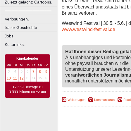
Klassiker wie „1984“ sind dabei:
Zuletzt gelacht: Cartoons.
eines Überwachungsstaats hat bis
––––––––––––––––––––
Brisanz verloren.
Verlosungen.
Westwind Festival | 30.5. - 5.6. | 
trailer Geschichte
www.westwind-festival.de
Jobs.
Kulturlinks.
Hat Ihnen dieser Beitrag gefa
Als unabhängiges und kostenl
Kinokalender
ohne paywall brauchen wir die
Mo
Di
Mi
Do
Fr
Sa
So
Unterstützung unserer Leserin
3
4
5
6
7
8
9
verantwortlichen Journalism
10
11
12
13
14
15
16
monatlich) unterstützen möchten,
12.669 Beiträge zu
3.883 Filmen im Forum
Weitersagen
Kommentieren
Feed