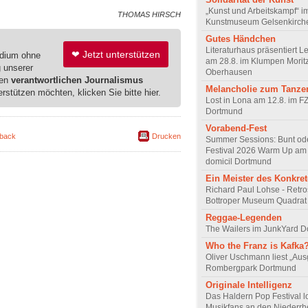
„Kunst und Arbeitskampf“ i
THOMAS HIRSCH
Kunstmuseum Gelsenkirch
Gutes Händchen
Literaturhaus präsentiert L
❤ Jetzt unterstützen
edium ohne
am 28.8. im Klumpen Moritz
g unserer
Oberhausen
ren
verantwortlichen Journalismus
Melancholie zum Tanze
erstützen möchten, klicken Sie bitte hier.
Lost in Lona am 12.8. im F
Dortmund
Vorabend-Fest
back
Drucken
Summer Sessions: Bunt od
Festival 2026 Warm Up am 
domicil Dortmund
Ein Meister des Konkre
Richard Paul Lohse - Retro
Bottroper Museum Quadrat
Reggae-Legenden
The Wailers im JunkYard 
Who the Franz is Kafka
Oliver Uschmann liest „Aus
Rombergpark Dortmund
Originale Intelligenz
Das Haldern Pop Festival l
Musikfans an den Niederrh