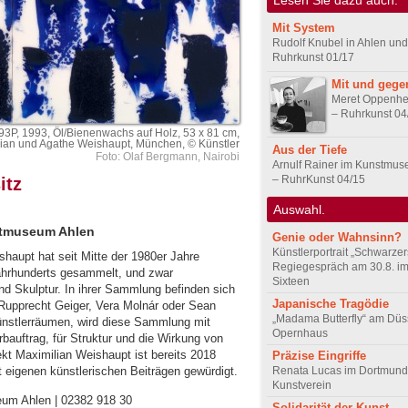
Mit System
Rudolf Knubel in Ahlen un
Ruhrkunst 01/17
Mit und gege
Meret Oppenhe
– Ruhrkunst 04
793P, 1993, Öl/Bienenwachs auf Holz, 53 x 81 cm,
an und Agathe Weishaupt, München, © Künstler
Aus der Tiefe
Foto: Olaf Bergmann, Nairobi
Arnulf Rainer im Kunstmu
– RuhrKunst 04/15
itz
Auswahl.
stmuseum Ahlen
Genie oder Wahnsinn?
Künstlerportrait „Schwarze
haupt hat seit Mitte der 1980er Jahre
Regiegespräch am 30.8. i
 Jahrhunderts gesammelt, und zwar
Sixteen
nd Skulptur. In ihrer Sammlung befinden sich
Japanische Tragödie
Rupprecht Geiger, Vera Molnár oder Sean
„Madama Butterfly“ am Düs
Künstlerräumen, wird diese Sammlung mit
Opernhaus
rbauftrag, für Struktur und die Wirkung von
tekt Maximilian Weishaupt ist bereits 2018
Präzise Eingriffe
Renata Lucas im Dortmund
it eigenen künstlerischen Beiträgen gewürdigt.
Kunstverein
eum Ahlen | 02382 918 30
Solidarität der Kunst