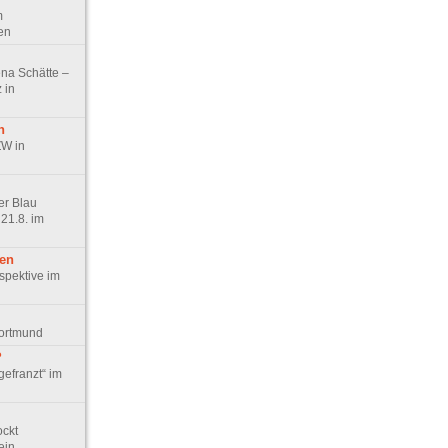
m
en
ena Schätte –
 in
n
ZW in
er Blau
21.8. im
ten
spektive im
Dortmund
?
gefranzt“ im
ockt
ein