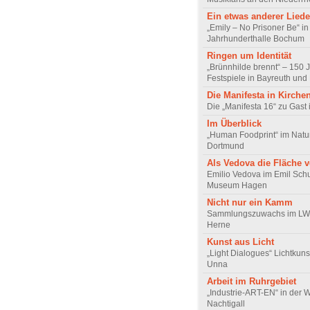
Ein etwas anderer Lied
„Emily – No Prisoner Be“ in
Jahrhunderthalle Bochum
Ringen um Identität
„Brünnhilde brennt“ – 150
Festspiele in Bayreuth un
Die Manifesta in Kirche
Die „Manifesta 16“ zu Gast
Im Überblick
„Human Foodprint“ im Na
Dortmund
Als Vedova die Fläche v
Emilio Vedova im Emil Sc
Museum Hagen
Nicht nur ein Kamm
Sammlungszuwachs im L
Herne
Kunst aus Licht
„Light Dialogues“ Lichtkun
Unna
Arbeit im Ruhrgebiet
„Industrie-ART-EN“ in der 
Nachtigall