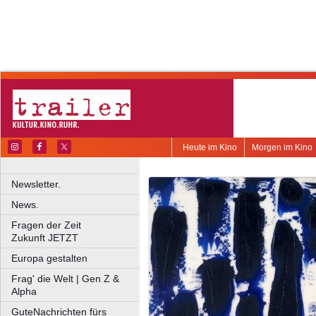
Heute im Kino
Morgen im Kino
Newsletter.
News.
Fragen der Zeit
Zukunft JETZT
Europa gestalten
Frag' die Welt | Gen Z &
Alpha
GuteNachrichten fürs