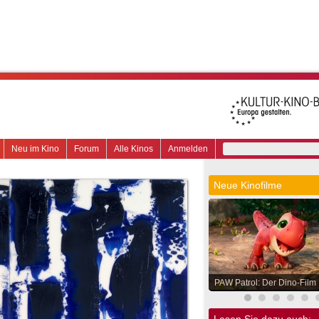
Neu im Kino
Forum
Alle Kinos
Anmelden
Neue Kinofilme
PAW Patrol: Der Dino-Film
Lesen Sie dazu auch: