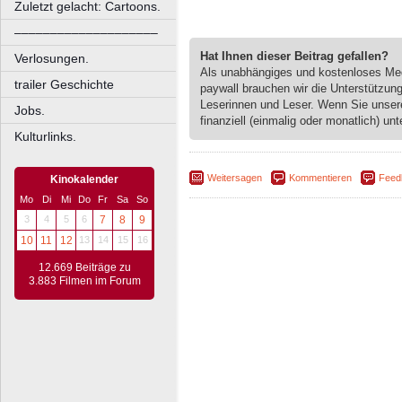
Zuletzt gelacht: Cartoons.
––––––––––––––––––––
Hat Ihnen dieser Beitrag gefallen?
Verlosungen.
Als unabhängiges und kostenloses M
trailer Geschichte
paywall brauchen wir die Unterstützun
Leserinnen und Leser. Wenn Sie unse
Jobs.
finanziell (einmalig oder monatlich) unt
Kulturlinks.
Weitersagen
Kommentieren
Feed
Kinokalender
Mo
Di
Mi
Do
Fr
Sa
So
3
4
5
6
7
8
9
10
11
12
13
14
15
16
12.669 Beiträge zu
3.883 Filmen im Forum