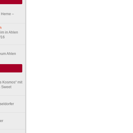
d Herne –
n
im in Ahlen
/16
seum Ahlen
rs Kosmos“ mit
m Sweet
seldorfer
er