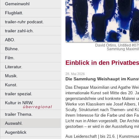
Gemeinwohl
Flugblatt.
trailer-ruhr podcast.
trailer zahl-ich.
ABO.
David Ortins, Untitled #0
Bühne.
Sammlung Maximili
Film.
Einblick in den Privatbes
Literatur.
28. Mai 2026
Musik.
Die Sammlung Weishaupt im Kun
Kunst.
Das Ehepaar Maximilian und Agathe Weis
internationale Kunst seit Mitte des 20.
trailer spezial.
gegenstandsfreie und konkrete Malerei u
Kultur in NRW.
Werke von Klassikern wie Josef Albers, 
Scully. Strukturiert nach Themen- und 
trailer Thema.
ihrem Interesse für die Farbe und den Fa
Licht nun in Ahlen vorgestellt. Der Archi
Auswahl.
gestorben – er wird in der Ausstellung m
Augenblick
Aus Leidenschaft | bis 21.6. | Kunstmus