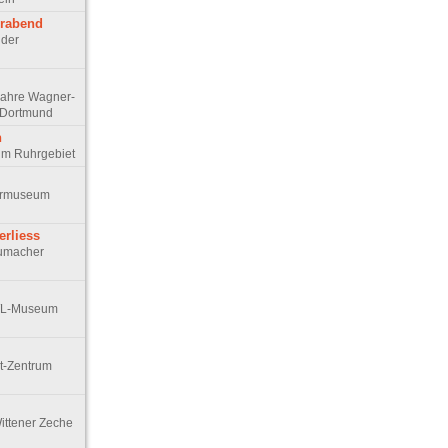
erabend
 der
 Jahre Wagner-
d Dortmund
n
 im Ruhrgebiet
turmuseum
erliess
humacher
WL-Museum
st-Zentrum
Wittener Zeche