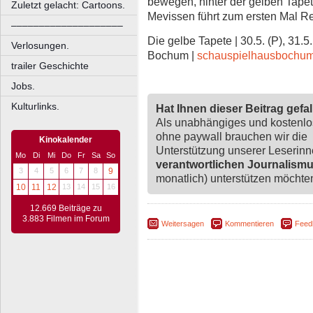
bewegen, hinter der gelben Tape
Zuletzt gelacht: Cartoons.
Mevissen führt zum ersten Mal 
––––––––––––––––––––
Die gelbe Tapete | 30.5. (P), 31.5
Verlosungen.
Bochum |
schauspielhausbochu
trailer Geschichte
Jobs.
Kulturlinks.
Hat Ihnen dieser Beitrag gefa
Als unabhängiges und kostenl
ohne paywall brauchen wir die
Kinokalender
Unterstützung unserer Leserin
Mo
Di
Mi
Do
Fr
Sa
So
verantwortlichen Journalism
3
4
5
6
7
8
9
monatlich) unterstützen möchten,
10
11
12
13
14
15
16
12.669 Beiträge zu
3.883 Filmen im Forum
Weitersagen
Kommentieren
Feed