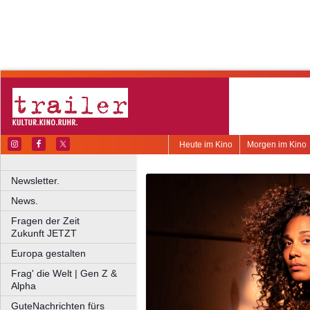
Heute im Kino
Morgen im Kino
Newsletter.
News.
Fragen der Zeit
Zukunft JETZT
Europa gestalten
Frag' die Welt | Gen Z &
Alpha
GuteNachrichten fürs