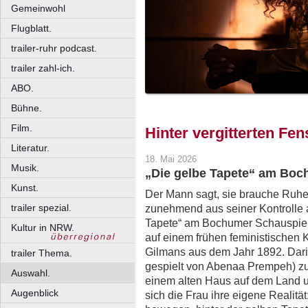
Gemeinwohl
Flugblatt.
trailer-ruhr podcast.
trailer zahl-ich.
ABO.
Bühne.
Film.
Hinter vergitterten Fen
Literatur.
18. Mai 2026
Musik.
„Die gelbe Tapete“ am Bo
Kunst.
Der Mann sagt, sie brauche Ruhe
trailer spezial.
zunehmend aus seiner Kontrolle a
Tapete“ am Bochumer Schauspiel
Kultur in NRW.
auf einem frühen feministischen K
Gilmans aus dem Jahr 1892. Darin 
trailer Thema.
gespielt von Abenaa Prempeh) z
Auswahl.
einem alten Haus auf dem Land un
Augenblick
sich die Frau ihre eigene Realit