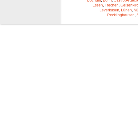
Bochum
,
Bonn
,
Castrop-Raux
Essen
,
Frechen
,
Gelsenkir
Leverkusen
,
Lünen
,
Mü
Recklinghausen
,