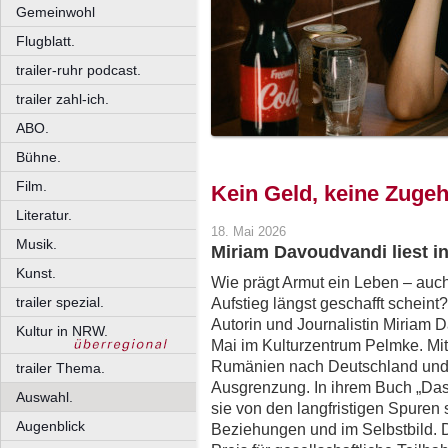
Gemeinwohl
Flugblatt.
trailer-ruhr podcast.
trailer zahl-ich.
ABO.
Bühne.
Film.
Kein Geld, keine Zugeh
Literatur.
18. Mai 2026
Musik.
Miriam Davoudvandi liest i
Kunst.
Wie prägt Armut ein Leben – auc
trailer spezial.
Aufstieg längst geschafft scheint?
Autorin und Journalistin Miriam 
Kultur in NRW.
Mai im Kulturzentrum Pelmke. Mi
Rumänien nach Deutschland und 
trailer Thema.
Ausgrenzung. In ihrem Buch „Das 
Auswahl.
sie von den langfristigen Spuren s
Augenblick
Beziehungen und im Selbstbild. D