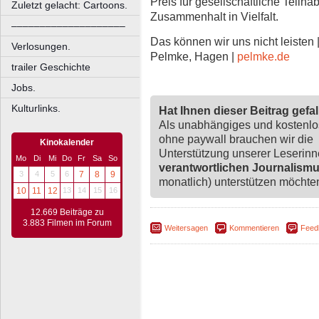
Preis für gesellschaftliche Teilha
Zuletzt gelacht: Cartoons.
Zusammenhalt in Vielfalt.
––––––––––––––––––––
Das können wir uns nicht leisten 
Verlosungen.
Pelmke, Hagen |
pelmke.de
trailer Geschichte
Jobs.
Kulturlinks.
Hat Ihnen dieser Beitrag gefa
Als unabhängiges und kostenl
ohne paywall brauchen wir die
Kinokalender
Unterstützung unserer Leserin
Mo
Di
Mi
Do
Fr
Sa
So
verantwortlichen Journalism
3
4
5
6
7
8
9
monatlich) unterstützen möchten,
10
11
12
13
14
15
16
12.669 Beiträge zu
3.883 Filmen im Forum
Weitersagen
Kommentieren
Feed