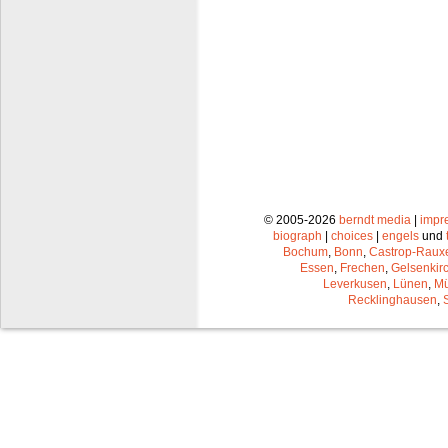
© 2005-2026
berndt media
|
impr
biograph
|
choices
|
engels
und
Bochum
,
Bonn
,
Castrop-Raux
Essen
,
Frechen
,
Gelsenkir
Leverkusen
,
Lünen
,
Mü
Recklinghausen
,