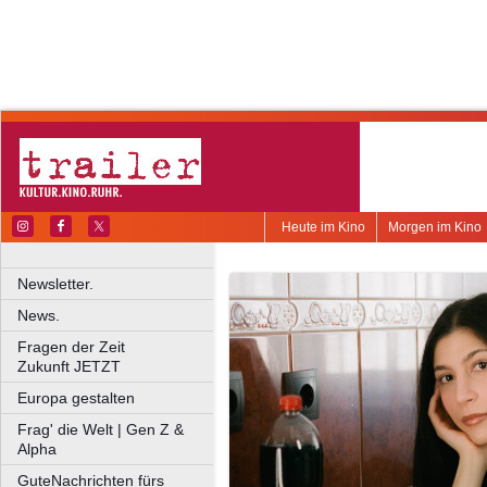
Heute im Kino
Morgen im Kino
Newsletter.
News.
Fragen der Zeit
Zukunft JETZT
Europa gestalten
Frag' die Welt | Gen Z &
Alpha
GuteNachrichten fürs