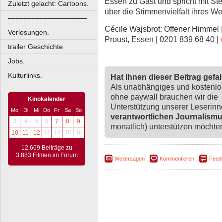
Essen zu Gast und spricht mit St
Zuletzt gelacht: Cartoons.
über die Stimmenvielfalt ihres We
––––––––––––––––––––
Cécile Wajsbrot: Offener Himmel 
Verlosungen.
Proust, Essen | 0201 839 68 40 |
trailer Geschichte
Jobs.
Kulturlinks.
Hat Ihnen dieser Beitrag gefa
Als unabhängiges und kostenl
ohne paywall brauchen wir die
Kinokalender
Unterstützung unserer Leserin
Mo
Di
Mi
Do
Fr
Sa
So
verantwortlichen Journalism
3
4
5
6
7
8
9
monatlich) unterstützen möchten,
10
11
12
13
14
15
16
12.669 Beiträge zu
3.883 Filmen im Forum
Weitersagen
Kommentieren
Feed