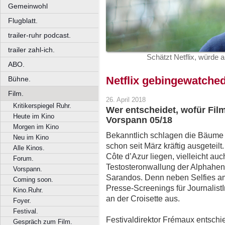
Gemeinwohl
Flugblatt.
trailer-ruhr podcast.
trailer zahl-ich.
Schätzt Netflix, würde 
ABO.
Netflix gebingewatched
Bühne.
Film.
26. April 2018
Kritikerspiegel Ruhr.
Wer entscheidet, wofür Fi
Heute im Kino
Vorspann 05/18
Morgen im Kino
Bekanntlich schlagen die Bäume e
Neu im Kino
schon seit März kräftig ausgetei
Alle Kinos.
Côte d’Azur liegen, vielleicht au
Forum.
Testosteronwallung der Alphahen
Vorspann.
Sarandos. Denn neben Selfies a
Coming soon.
Presse-Screenings für JournalistI
Kino.Ruhr.
an der Croisette aus.
Foyer.
Festival.
Festivaldirektor Frémaux entschi
Gespräch zum Film.