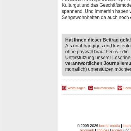
Kulturgut und das Geschäftsmodel
spannend. Und immerhin haben w
Sehgewohnheiten da auch noch e
Hat Ihnen dieser Beitrag gefa
Als unabhängiges und kostenl
ohne paywall brauchen wir die
Unterstützung unserer Leserin
verantwortlichen Journalism
monatlich) unterstützen möchten,
Weitersagen
Kommentieren
Feed
© 2005-2026
berndt media
|
impr
biograph
|
choices
|
engels
und