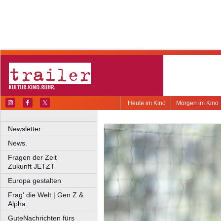
Heute im Kino
Morgen im Kino
Newsletter.
News.
Fragen der Zeit
Zukunft JETZT
Europa gestalten
Frag' die Welt | Gen Z &
Alpha
GuteNachrichten fürs