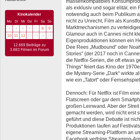
massenkompatibles Konsumproduk
als exklusiv und sogar elitär, ei
notwendig auch beim Publikum a
Kinokalender
nicht zu Unrecht, Film als Kunst
Mo
Di
Mi
Do
Fr
Sa
So
Marktmechanismen zu verteidige
3
4
5
6
7
8
9
Glamour auch in Cannes nicht kle
10
11
12
13
14
15
16
Eigenproduktionen können ein Hort
12.669 Beiträge zu
Dee Rees „Mudbound“ oder Noa
3.883 Filmen im Forum
Stories“ (der 2017 noch in Canne
die Netflix-Serien, die oft etwas
Things“ feiert das Kino der 1970e
die Mystery-Serie „Dark“ wirkte a
wie ein „Tatort“ oder Fernsehspiel
Dennoch: Für Netflix ist Film ei
Flatscreen oder gar dem Smartpho
großen Leinwand. Aber der Streit 
gemacht werden, wird nicht erst
geführt und diese Debatte ist nic
Produktionen laufen auf Festivals
eigene Streaming-Plattform an un
Facebook verfolge Streaming-Amb