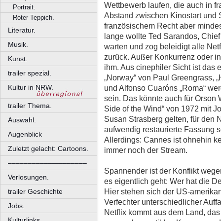
Wettbewerb laufen, die auch in f
Portrait.
Abstand zwischen Kinostart und 
Roter Teppich.
französischem Recht aber minde
Literatur.
lange wollte Ted Sarandos, Chief C
Musik.
warten und zog beleidigt alle Net
zurück. Außer Konkurrenz oder in
Kunst.
ihm. Aus cinephiler Sicht ist das 
trailer spezial.
„Norway“ von Paul Greengrass, „
Kultur in NRW.
und Alfonso Cuaróns „Roma“ wer
sein. Das könnte auch für Orson 
trailer Thema.
Side of the Wind“ von 1972 mit 
Susan Strasberg gelten, für den N
Auswahl.
aufwendig restaurierte Fassung s
Augenblick
Allerdings: Cannes ist ohnehin ke
Zuletzt gelacht: Cartoons.
immer noch der Stream.
––––––––––––––––––––
Spannender ist der Konflikt weg
Verlosungen.
es eigentlich geht: Wer hat die D
Hier stehen sich der US-amerika
trailer Geschichte
Verfechter unterschiedlicher Auf
Jobs.
Netflix kommt aus dem Land, das F
Kulturlinks.