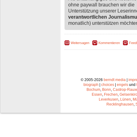
ohne paywall brauchen wir die
Unterstützung unserer Leserin
verantwortlichen Journalism
monatlich) unterstützen möchten,
Weitersagen
Kommentieren
Feed
© 2005-2026
berndt media
|
impr
biograph
|
choices
|
engels
und
Bochum
,
Bonn
,
Castrop-Raux
Essen
,
Frechen
,
Gelsenkir
Leverkusen
,
Lünen
,
Mü
Recklinghausen
,