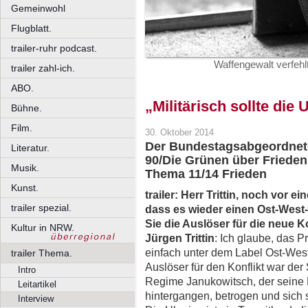
Gemeinwohl
Flugblatt.
trailer-ruhr podcast.
Waffengewalt verfehlt
trailer zahl-ich.
ABO.
„Militärisch sollte die 
Bühne.
Film.
30. Oktober 2014
Der Bundestagsabgeordnete
Literatur.
90/Die Grünen über Frieden
Musik.
Thema 11/14 Frieden
Kunst.
trailer: Herr Trittin, noch vor 
trailer spezial.
dass es wieder einen Ost-West
Sie die Auslöser für die neue 
Kultur in NRW.
Jürgen Trittin
: Ich glaube, das Pr
einfach unter dem Label Ost-West
trailer Thema.
Auslöser für den Konflikt war der 
Intro
Regime Janukowitsch, der seine
Leitartikel
hintergangen, betrogen und sich s
Interview