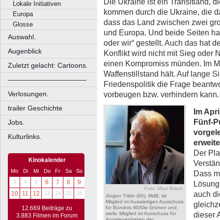
Die Ukraine ist ein Transitland,
Lokale Initiativen
kommen durch die Ukraine, die da
Europa
dass das Land zwischen zwei gro
Glosse
und Europa. Und beide Seiten ha
Auswahl.
oder wir“ gestellt. Auch das hat d
Augenblick
Konflikt wird nicht mit Sieg oder
einen Kompromiss münden. Im Mom
Zuletzt gelacht: Cartoons.
Waffenstillstand hält. Auf lange
––––––––––––––––––––
Friedenspolitik die Frage beantwo
Verlosungen.
vorbeugen bzw. verhindern kann.
trailer Geschichte
Im Apr
Fünf-P
Jobs.
vorgel
Kulturlinks.
erweit
Der Plan
Kinokalender
Verstän
Mo
Di
Mi
Do
Fr
Sa
So
Dass mi
3
4
5
6
7
8
9
Lösung 
Foto: Maxi Braun
auch di
10
11
12
13
14
15
16
Jürgen Trittin (60), MdB, ist
Mitglied im Auswärtigen Ausschuss
gleichze
12.669 Beiträge zu
für Bündnis 90/Die Grünen und
dieser 
stellv. Mitglied im Ausschuss für
3.883 Filmen im Forum
Angelegenheiten der