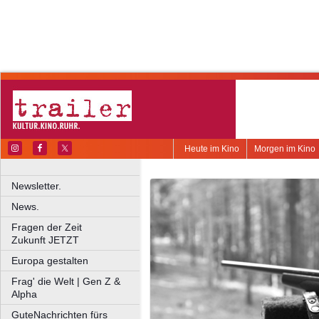
Heute im Kino
Morgen im Kino
Newsletter.
News.
Fragen der Zeit
Zukunft JETZT
Europa gestalten
Frag' die Welt | Gen Z &
Alpha
GuteNachrichten fürs