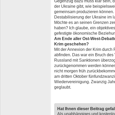
Gegenzug dazu muss klar sein, d
der Ukraine gibt, wie beispielswei
gemeinsam produzieren können. 
Destabilisierung der Ukraine im l
Möchte es an seinen Grenzen zerf
haben? Ich glaube, ein objektives
gefestigte ökonomische Beziehu
Am Ende aller Ost-West-Debatten
Krim geschehen?
Mit der Annexion der Krim durch 
abfinden. Das war ein Bruch des V
Russland mit Sanktionen überzog
zurückgenommen werden können. 
nicht morgen früh zurückbekommen
am dritten Oktober fünfundzwanz
Wiedervereinigung. Zwanzig Jahr
geglaubt.
Hat Ihnen dieser Beitrag gefa
Als unabhängiges und kostenl