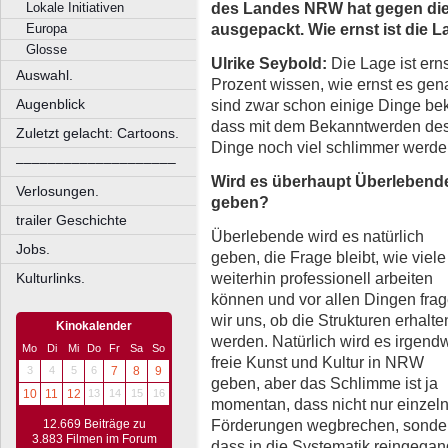
des Landes NRW hat gegen die 
Lokale Initiativen
ausgepackt. Wie ernst ist die 
Europa
Glosse
Ulrike Seybold:
Die Lage ist ern
Auswahl.
Prozent wissen, wie ernst es gen
sind zwar schon einige Dinge bek
Augenblick
dass mit dem Bekanntwerden des
Zuletzt gelacht: Cartoons.
Dinge noch viel schlimmer werde
––––––––––––––––––––
Wird es überhaupt Überlebend
Verlosungen.
geben?
trailer Geschichte
Überlebende wird es natürlich
Jobs.
geben, die Frage bleibt, wie viele
weiterhin professionell arbeiten
Kulturlinks.
können und vor allen Dingen fra
wir uns, ob die Strukturen erhalte
Kinokalender
werden. Natürlich wird es irgend
Mo
Di
Mi
Do
Fr
Sa
So
freie Kunst und Kultur in NRW
3
4
5
6
7
8
9
geben, aber das Schlimme ist ja
10
11
12
13
14
15
16
momentan, dass nicht nur einzel
Förderungen wegbrechen, sonde
12.669 Beiträge zu
3.883 Filmen im Forum
dass in die Systematik reingega