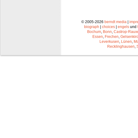
© 2005-2026
berndt media
|
impr
biograph
|
choices
|
engels
und
Bochum
,
Bonn
,
Castrop-Raux
Essen
,
Frechen
,
Gelsenkir
Leverkusen
,
Lünen
,
Mü
Recklinghausen
,