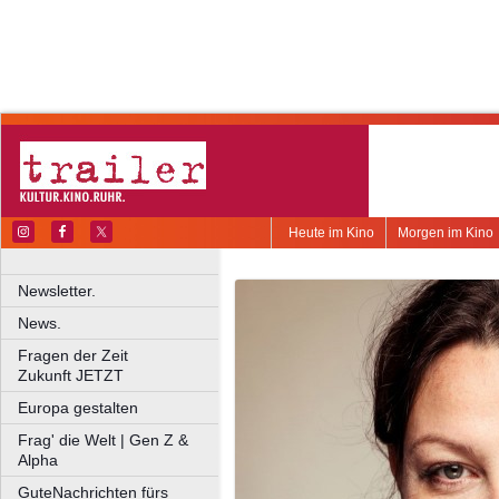
Heute im Kino
Morgen im Kino
Newsletter.
News.
Fragen der Zeit
Zukunft JETZT
Europa gestalten
Frag' die Welt | Gen Z &
Alpha
GuteNachrichten fürs