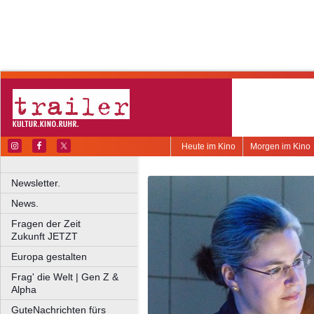
Heute im Kino
Morgen im Kino
Newsletter.
News.
Fragen der Zeit
Zukunft JETZT
Europa gestalten
Frag' die Welt | Gen Z &
Alpha
GuteNachrichten fürs