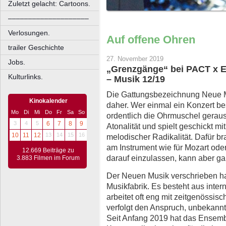
Zuletzt gelacht: Cartoons.
––––––––––––––––––––
Verlosungen.
Auf offene Ohren
trailer Geschichte
27. November 2019
Jobs.
„Grenzgänge“ bei PACT x E
Kulturlinks.
– Musik 12/19
Die Gattungsbezeichnung Neue M
Kinokalender
daher. Wer einmal ein Konzert be
Mo
Di
Mi
Do
Fr
Sa
So
ordentlich die Ohrmuschel geraus
3
4
5
6
7
8
9
Atonalität und spielt geschickt mi
10
11
12
13
14
15
16
melodischer Radikalität. Dafür b
am Instrument wie für Mozart od
12.669 Beiträge zu
darauf einzulassen, kann aber g
3.883 Filmen im Forum
Der Neuen Musik verschrieben ha
Musikfabrik. Es besteht aus inter
arbeitet oft eng mit zeitgenöss
verfolgt den Anspruch, unbekannt
Seit Anfang 2019 hat das Ensemb