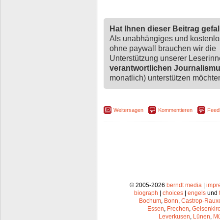
Hat Ihnen dieser Beitrag gefa
Als unabhängiges und kostenl
ohne paywall brauchen wir die
Unterstützung unserer Leserin
verantwortlichen Journalism
monatlich) unterstützen möchten,
Weitersagen
Kommentieren
Feed
© 2005-2026
berndt media
|
impr
biograph
|
choices
|
engels
und
Bochum
,
Bonn
,
Castrop-Raux
Essen
,
Frechen
,
Gelsenkir
Leverkusen
,
Lünen
,
Mü