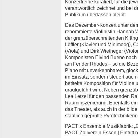
Konzertreihe kuratiert, für die je
verantwortlich zeichnet und bei de
Publikum überlassen bleibt.
Das Dezember-Konzert unter dem 
renommierte Violinistin Hannah We
der grenzüberschreitenden Klänge
Löffler (Klavier und Minimoog), C
(Viola) und Dirk Wietheger (Viol
Komponisten Eivind Buene nach E
am Fender Rhodes – so die Beze
Piano mit unverkennbarem, gloc
im Einsatz, sondern steuert auch 
betitelte Komposition für Violine
uraufgeführt wird. Neben grenzüb
Lea Letzel für den passenden Ra
Rauminszenierung. Ebenfalls eine
das Theater, als auch in der bilde
staatlich geprüfte Pyrotechnikeri
PACT x Ensemble Musikfabrik: „G
PACT Zollverein Essen | Eintritt