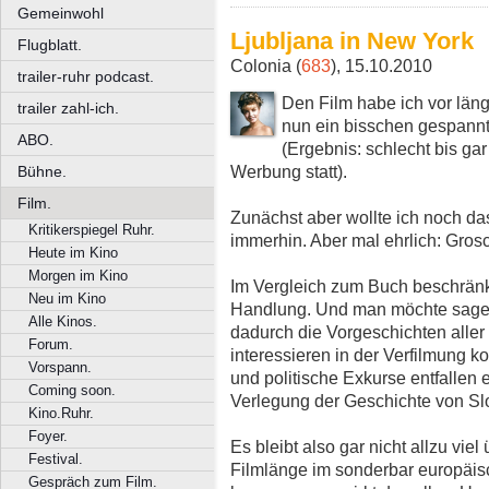
Gemeinwohl
Ljubljana in New York
Flugblatt.
Colonia (
683
), 15.10.2010
trailer-ruhr podcast.
Den Film habe ich vor läng
trailer zahl-ich.
nun ein bisschen gespannt
ABO.
(Ergebnis: schlecht bis gar
Werbung statt).
Bühne.
Film.
Zunächst aber wollte ich noch da
Kritikerspiegel Ruhr.
immerhin. Aber mal ehrlich: Gro
Heute im Kino
Morgen im Kino
Im Vergleich zum Buch beschränkt
Neu im Kino
Handlung. Und man möchte sagen,
Alle Kinos.
dadurch die Vorgeschichten aller 
Forum.
interessieren in der Verfilmung k
Vorspann.
und politische Exkurse entfallen 
Coming soon.
Verlegung der Geschichte von S
Kino.Ruhr.
Foyer.
Es bleibt also gar nicht allzu vie
Festival.
Filmlänge im sonderbar europäis
Gespräch zum Film.