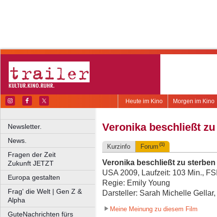
Heute im Kino
Morgen im Kino
Veronika beschließt zu
Newsletter.
News.
(1)
Kurzinfo
Forum
Fragen der Zeit
Veronika beschließt zu sterben
Zukunft JETZT
USA 2009, Laufzeit: 103 Min., FS
Europa gestalten
Regie: Emily Young
Frag' die Welt | Gen Z &
Darsteller: Sarah Michelle Gellar
Alpha
Meine Meinung zu diesem Film
GuteNachrichten fürs