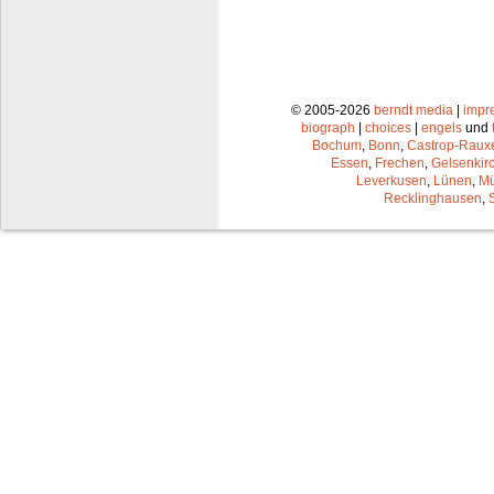
© 2005-2026
berndt media
|
impr
biograph
|
choices
|
engels
und
Bochum
,
Bonn
,
Castrop-Raux
Essen
,
Frechen
,
Gelsenkir
Leverkusen
,
Lünen
,
Mü
Recklinghausen
,