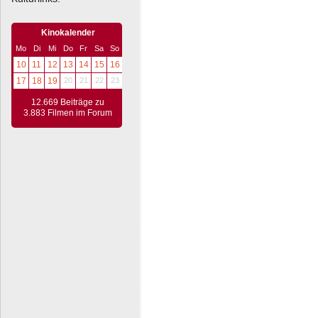
Kinokalender
Mo
Di
Mi
Do
Fr
Sa
So
10
11
12
13
14
15
16
17
18
19
20
21
22
23
12.669 Beiträge zu
3.883 Filmen im Forum