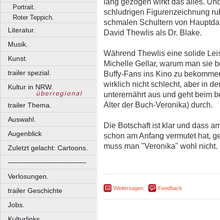
lang gezogen wirkt das alles. Un
Portrait.
schludrigen Figurenzeichnung ruh
Roter Teppich.
schmalen Schultern von Hauptdars
Literatur.
David Thewlis als Dr. Blake.
Musik.
Während Thewlis eine solide Leis
Kunst.
Michelle Gellar, warum man sie b
trailer spezial.
Buffy-Fans ins Kino zu bekommen,
wirklich nicht schlecht, aber in d
Kultur in NRW.
unterernährt aus und geht beim be
Alter der Buch-Veronika) durch.
trailer Thema.
Auswahl.
Die Botschaft ist klar und dass 
Augenblick
schon am Anfang vermutet hat, g
muss man "Veronika" wohl nicht.
Zuletzt gelacht: Cartoons.
––––––––––––––––––––
Verlosungen.
Weitersagen
Feedback
trailer Geschichte
Jobs.
Kulturlinks.