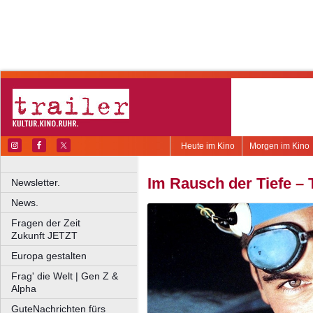
Heute im Kino
Morgen im Kino
Im Rausch der Tiefe – 
Newsletter.
News.
Fragen der Zeit
Zukunft JETZT
Europa gestalten
Frag' die Welt | Gen Z &
Alpha
GuteNachrichten fürs