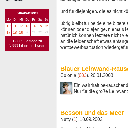
und für diejenigen, die es nicht k
Kinokalender
Mo
Di
Mi
Do
Fr
Sa
So
übrig bleibt für beide eine bittere
10
11
12
13
14
15
16
können oder diejenige, niemals l
17
18
19
20
21
22
23
natürlich können letztere nicht v
an die leidenschaft etwas anfange
12.669 Beiträge zu
3.883 Filmen im Forum
wettbewerbssituation wiedergefun
Blauer Leinwand-Raus
Colonia (
683
), 26.01.2003
Ein wahrhaft be-rauschend
Nur für die große Leinwand
Besson und das Meer
Nutty (
1
), 18.09.2002