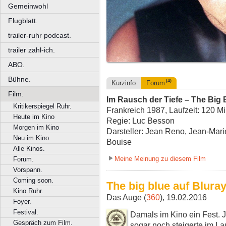
Gemeinwohl
Flugblatt.
trailer-ruhr podcast.
trailer zahl-ich.
ABO.
Bühne.
(4)
Kurzinfo
Forum
Film.
Im Rausch der Tiefe – The Big 
Kritikerspiegel Ruhr.
Frankreich 1987, Laufzeit: 120 M
Heute im Kino
Regie: Luc Besson
Morgen im Kino
Darsteller: Jean Reno, Jean-Mari
Neu im Kino
Bouise
Alle Kinos.
Meine Meinung zu diesem Film
Forum.
Vorspann.
Coming soon.
The big blue auf Bluray
Kino.Ruhr.
Das Auge (
360
), 19.02.2016
Foyer.
Festival.
Damals im Kino ein Fest. J
Gespräch zum Film.
sogar noch steigerte im Lau