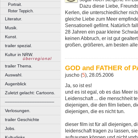
Portrait.
Dazu diese Liebe, Freund
Roter Teppich.
Kerlen, die unterschiedlicher nic
gleiche Liebe zum Meer empfind
Literatur.
Sensationell gefilmt. Natürlich 
Musik.
28 Jahren ein paar kleine Schwäc
Kunst.
keinen Abbruch, er ist gut gealt
großen, größeren, am besten alle
trailer spezial.
Kultur in NRW.
trailer Thema.
GOD and FATHER of 
juscho (
5
), 28.05.2006
Auswahl.
Augenblick
Ja, so ist es!
und es ist egal, ob es das Meer i
Zuletzt gelacht: Cartoons.
Leidenschaft ... die menschheit t
––––––––––––––––––––
diejenigen, die den film lieben, 
Verlosungen.
diejenigen, die es nicht tun.
trailer Geschichte
dieser film ist für all diejenigen, 
Jobs.
leidenschaft tragen zu lassen, sie
aufsaugen können und nicht vorh
Kulturlinks.