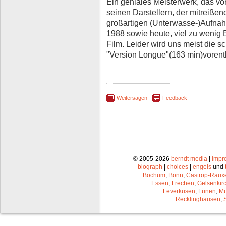
Ein geniales Meisterwerk, das von
seinen Darstellern, der mitreiße
großartigen (Unterwasse-)Aufnah
1988 sowie heute, viel zu wenig
Film. Leider wird uns meist die s
"Version Longue"(163 min)vorent
Weitersagen
Feedback
© 2005-2026
berndt media
|
impr
biograph
|
choices
|
engels
und
Bochum
,
Bonn
,
Castrop-Raux
Essen
,
Frechen
,
Gelsenkir
Leverkusen
,
Lünen
,
Mü
Recklinghausen
,