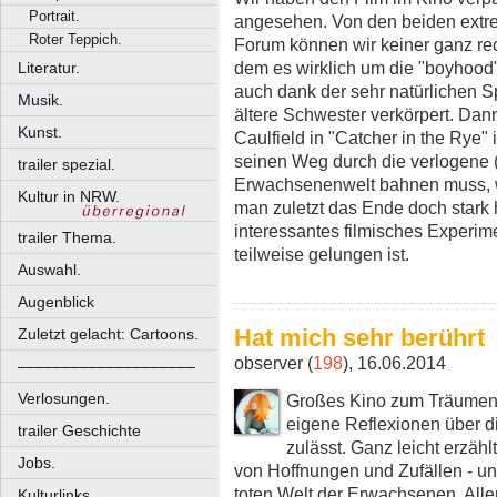
Portrait.
angesehen. Von den beiden extre
Roter Teppich.
Forum können wir keiner ganz rech
dem es wirklich um die "boyhood" 
Literatur.
auch dank der sehr natürlichen Sp
Musik.
ältere Schwester verkörpert. Dan
Kunst.
Caulfield in "Catcher in the Rye
seinen Weg durch die verlogene (
trailer spezial.
Erwachsenenwelt bahnen muss, w
Kultur in NRW.
man zuletzt das Ende doch stark h
interessantes filmisches Experime
trailer Thema.
teilweise gelungen ist.
Auswahl.
Augenblick
Hat mich sehr berührt
Zuletzt gelacht: Cartoons.
observer (
198
), 16.06.2014
––––––––––––––––––––
Verlosungen.
Großes Kino zum Träumen 
eigene Reflexionen über 
trailer Geschichte
zulässt. Ganz leicht erzäh
Jobs.
von Hoffnungen und Zufällen - und
toten Welt der Erwachsenen. Alle
Kulturlinks.