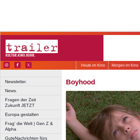
Heute im Kino
Morgen im Kino
Boyhood
Newsletter.
News.
Fragen der Zeit
Zukunft JETZT
Europa gestalten
Frag' die Welt | Gen Z &
Alpha
GuteNachrichten fürs