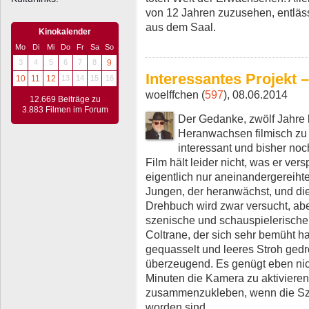
von 12 Jahren zuzusehen, entläs
aus dem Saal.
Kinokalender
Mo
Di
Mi
Do
Fr
Sa
So
3
4
5
6
7
8
9
Interessantes Projekt
10
11
12
13
14
15
16
woelffchen (
597
), 08.06.2014
12.669 Beiträge zu
3.883 Filmen im Forum
Der Gedanke, zwölf Jahre 
Heranwachsen filmisch zu b
interessant und bisher noch
Film hält leider nicht, was er ve
eigentlich nur aneinandergereih
Jungen, der heranwächst, und die
Drehbuch wird zwar versucht, ab
szenische und schauspielerische
Coltrane, der sich sehr bemüht h
gequasselt und leeres Stroh gedr
überzeugend. Es genügt eben nich
Minuten die Kamera zu aktivieren
zusammenzukleben, wenn die Szen
worden sind.