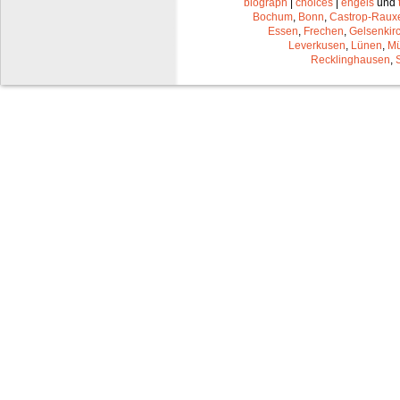
biograph
|
choices
|
engels
und
Bochum
,
Bonn
,
Castrop-Raux
Essen
,
Frechen
,
Gelsenkir
Leverkusen
,
Lünen
,
Mü
Recklinghausen
,