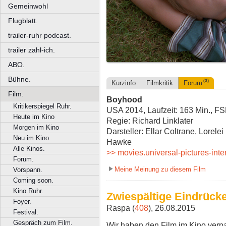
Gemeinwohl
Flugblatt.
trailer-ruhr podcast.
trailer zahl-ich.
ABO.
Bühne.
(3)
Kurzinfo
Filmkritik
Forum
Film.
Boyhood
Kritikerspiegel Ruhr.
USA 2014, Laufzeit: 163 Min., FS
Heute im Kino
Regie: Richard Linklater
Morgen im Kino
Darsteller: Ellar Coltrane, Lorelei
Neu im Kino
Hawke
Alle Kinos.
>> movies.universal-pictures-int
Forum.
Meine Meinung zu diesem Film
Vorspann.
Coming soon.
Kino.Ruhr.
Zwiespältige Eindrück
Foyer.
Raspa (
408
), 26.08.2015
Festival.
Gespräch zum Film.
Wir haben den Film im Kino verpa