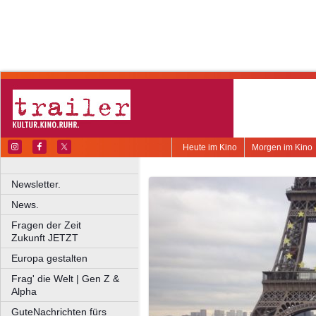
Heute im Kino
Morgen im Kino
Newsletter.
News.
Fragen der Zeit
Zukunft JETZT
Europa gestalten
Frag' die Welt | Gen Z &
Alpha
GuteNachrichten fürs