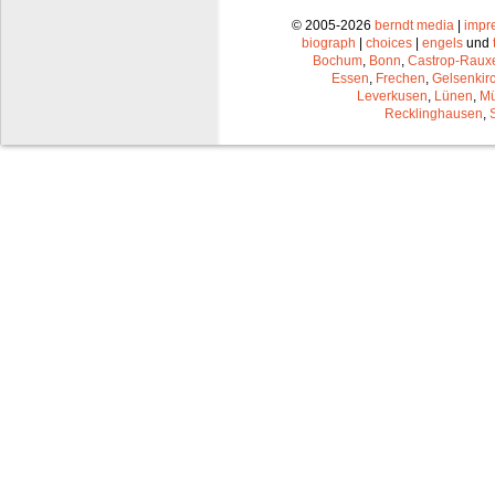
© 2005-2026
berndt media
|
impr
biograph
|
choices
|
engels
und
Bochum
,
Bonn
,
Castrop-Raux
Essen
,
Frechen
,
Gelsenkir
Leverkusen
,
Lünen
,
Mü
Recklinghausen
,