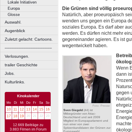
Lokale Initiativen
Die Grünen sind völlig proeur
Europa
Natürlich, aber proeuropäisch sein
Glosse
wenden uns gegen ein Europa der
Auswahl.
soziales Europa. Es darf aber auc
Augenblick
werden. Es dürfen nicht mehr ein
gegeneinander agieren. Es ist gu
Zuletzt gelacht: Cartoons.
wegentwickelt haben.
––––––––––––––––––––
Betreib
Verlosungen.
ökolog
trailer Geschichte
Wenn Eu
Jobs.
dann is
Prozent
Kulturlinks.
Natursc
gegen 
Kinokalender
Natürli
Mo
Di
Mi
Do
Fr
Sa
So
ehrgeiz
Foto: Presse
10
11
12
13
14
15
16
Sven Giegold
(44) ist
Energi
Mitbegründer von Attac-
17
18
19
20
21
22
23
Energie
Deutschland und seit 2009
Mitglied im Europaparlament und
machte
nun einer von zwei
12.669 Beiträge zu
Spitzenkandidaten der Grünen zur
ökologi
3.883 Filmen im Forum
Europawahl.