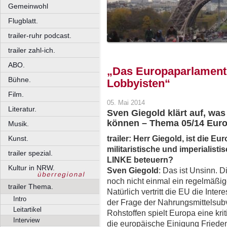
Gemeinwohl
Flugblatt.
trailer-ruhr podcast.
trailer zahl-ich.
ABO.
„Das Europaparlament 
Bühne.
Lobbyisten“
Film.
05. Mai 2014
Literatur.
Sven Giegold klärt auf, wa
können – Thema 05/14 Eur
Musik.
trailer: Herr Giegold, ist die E
Kunst.
militaristische und imperialis
trailer spezial.
LINKE beteuern?
Kultur in NRW.
Sven Giegold
: Das ist Unsinn. Di
noch nicht einmal ein regelmäßige
trailer Thema.
Natürlich vertritt die EU die Inte
Intro
der Frage der Nahrungsmittelsub
Leitartikel
Rohstoffen spielt Europa eine kri
Interview
die europäische Einigung Friede