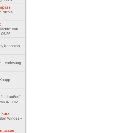
g 06/26
ompass
n Nicola
t
Nächte“ von
r 06/26
Emy Koopman
r – Vorlesung
 Knapp –
 für draußen“
kes u. Timo
 kurz
efan Winges –
nfassen