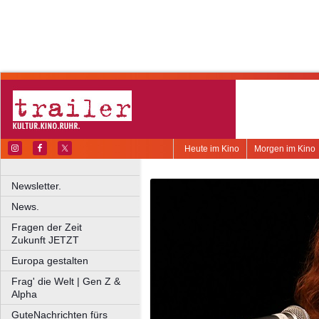
Heute im Kino
Morgen im Kino
Newsletter.
News.
Fragen der Zeit
Zukunft JETZT
Europa gestalten
Frag' die Welt | Gen Z &
Alpha
GuteNachrichten fürs