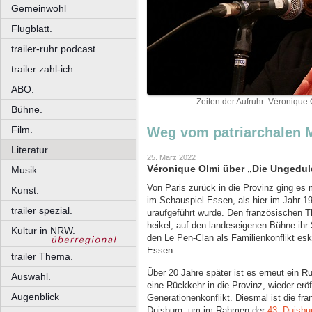
Gemeinwohl
Flugblatt.
trailer-ruhr podcast.
trailer zahl-ich.
ABO.
Zeiten der Aufruhr: Véronique 
Bühne.
Film.
Weg vom patriarchalen 
Literatur.
25. März 2022
Véronique Olmi über „Die Ungeduld
Musik.
Von Paris zurück in die Provinz ging es
Kunst.
im Schauspiel Essen, als hier im Jahr 
trailer spezial.
uraufgeführt wurde. Den französischen T
heikel, auf den landeseigenen Bühne ihr 
Kultur in NRW.
den Le Pen-Clan als Familienkonflikt esk
Essen.
trailer Thema.
Über 20 Jahre später ist es erneut ein 
Auswahl.
eine Rückkehr in die Provinz, wieder erö
Augenblick
Generationenkonflikt. Diesmal ist die fra
Duisburg, um im Rahmen der
43. Duisbu