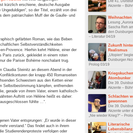
Die 41. Duisbu
erst kürzlich erschiene, deutsche Ausgabe
Akzente – Büh
Ungeduldigen“, so der Titel, erzählt von drei
s dem patriarchalen Muff der de Gaulle- und
Weihnachten 
Lesung „Aurora
Sascha Reh am 
den Duisburger
– Literatur 04/19
graphisch gefärbten Roman, wie das Beben
chaftlichen Selbstverständlichkeiten
Zukunft hint
-en-Provence. Hierhin kehrt Hélène, einer der
Realismus
„Utopien“ begle
 Paris zurück, gekleidet in einem roten
Duisburger Akz
 nur die Pariser Bohème nonchalant trug.
Prolog 03/19
m Claudia Steinitz an diesem Abend in der
Kriegskuchen
e Konfliktkonturen der knapp 450 Romanseiten
Atombunker
achsenden Schwestern aus den Ketten einer
Die 39. Duisbu
um Selbstbestimmung kämpfen, entfremden
Akzente – Büh
lie, gerade von ihrem Vater, einem katholisch-
Schlachten w
ähnten Auftritt von Hélène heißt es daher:
gewonnen
h ausgeschlossen fühlte …“.
Die 39. Duisbu
Akzente unter 
„Nie wieder Krieg?“ – Prol
igenen Vater entsprungen: „Er wurde in dieser
Literarische
mehr verstand.“ Das findet auch in ihrem
Lebensbilanz
ie Studierendenproteste verfolgen oder