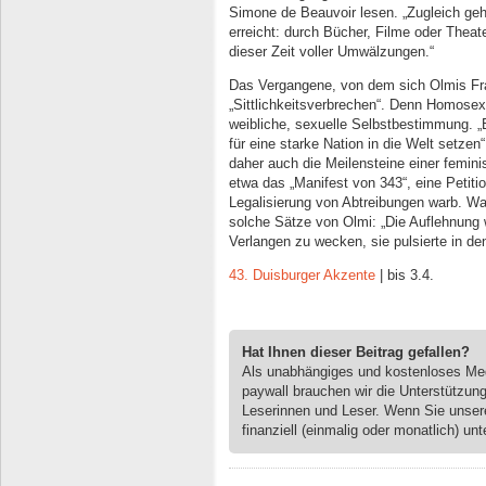
Simone de Beauvoir lesen. „Zugleich geh
erreicht: durch Bücher, Filme oder Theate
dieser Zeit voller Umwälzungen.“
Das Vergangene, von dem sich Olmis Frau
„Sittlichkeitsverbrechen“. Denn Homosexu
weibliche, sexuelle Selbstbestimmung. „
für eine starke Nation in die Welt setzen“
daher auch die Meilensteine einer femin
etwa das „Manifest von 343“, eine Petitio
Legalisierung von Abtreibungen warb. Was
solche Sätze von Olmi: „Die Auflehnung 
Verlangen zu wecken, sie pulsierte in de
43. Duisburger Akzente
| bis 3.4.
Hat Ihnen dieser Beitrag gefallen?
Als unabhängiges und kostenloses M
paywall brauchen wir die Unterstützun
Leserinnen und Leser. Wenn Sie unse
finanziell (einmalig oder monatlich) unt