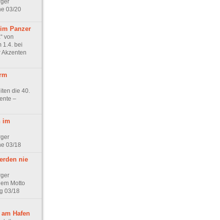
rger
ne 03/20
im Panzer
“ von
1.4. bei
 Akzenten
erm
iten die 40.
ente –
 im
rger
ne 03/18
erden nie
rger
dem Motto
og 03/18
 am Hafen