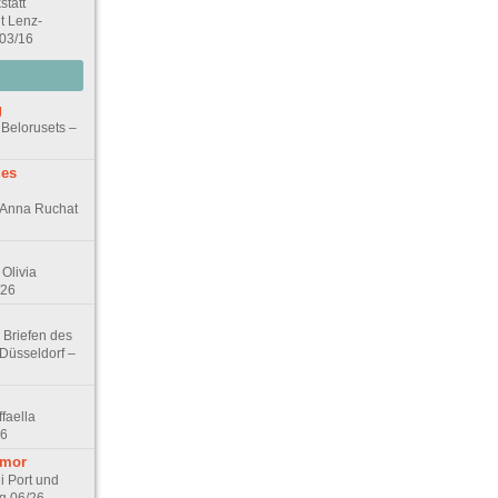
statt
it Lenz-
 03/16
g
 Belorusets –
des
n Anna Ruchat
Olivia
/26
 Briefen des
 Düsseldorf –
faella
26
umor
i Port und