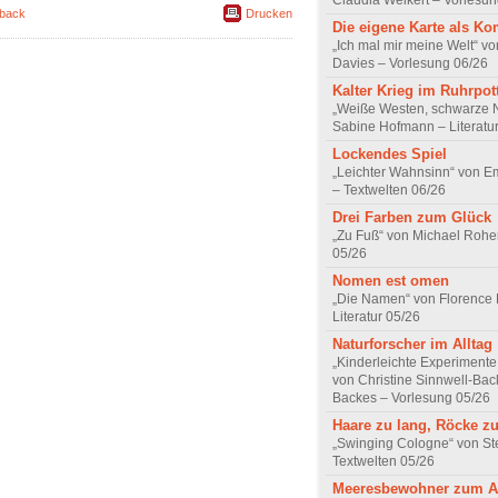
Claudia Weikert – Vorlesun
back
Drucken
Die eigene Karte als K
„Ich mal mir meine Welt“ vo
Davies – Vorlesung 06/26
Kalter Krieg im Ruhrpot
„Weiße Westen, schwarze 
Sabine Hofmann – Literatu
Lockendes Spiel
„Leichter Wahnsinn“ von 
– Textwelten 06/26
Drei Farben zum Glück
„Zu Fuß“ von Michael Rohe
05/26
Nomen est omen
„Die Namen“ von Florence
Literatur 05/26
Naturforscher im Alltag
„Kinderleichte Experimente
von Christine Sinnwell-Bac
Backes – Vorlesung 05/26
Haare zu lang, Röcke zu
„Swinging Cologne“ von St
Textwelten 05/26
Meeresbewohner zum A