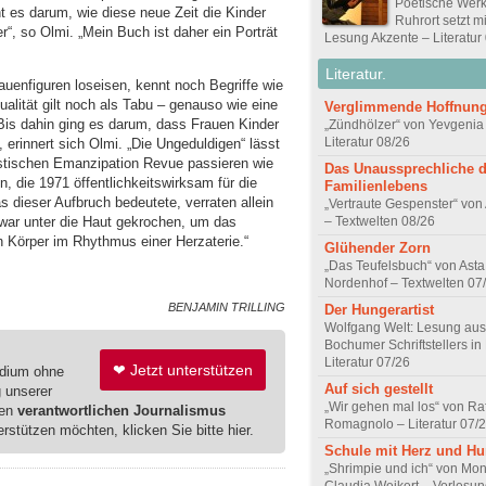
Poetische Werk
t es darum, wie diese neue Zeit die Kinder
Ruhrort setzt m
r“, so Olmi. „Mein Buch ist daher ein Porträt
Lesung Akzente – Literatur
Literatur.
enfiguren loseisen, kennt noch Begriffe wie
alität gilt noch als Tabu – genauso wie eine
Verglimmende Hoffnun
Bis dahin ging es darum, dass Frauen Kinder
„Zündhölzer“ von Yevgenia
Literatur 08/26
, erinnert sich Olmi. „Die Ungeduldigen“ lässt
istischen Emanzipation Revue passieren wie
Das Unaussprechliche 
n, die 1971 öffentlichkeitswirksam für die
Familienlebens
 dieser Aufbruch bedeutete, verraten allein
„Vertraute Gespenster“ vo
war unter die Haut gekrochen, um das
– Textwelten 08/26
n Körper im Rhythmus einer Herzaterie.“
Glühender Zorn
„Das Teufelsbuch“ von Asta 
Nordenhof – Textwelten 07
BENJAMIN TRILLING
Der Hungerartist
Wolfgang Welt: Lesung aus
Bochumer Schriftstellers in
Literatur 07/26
❤ Jetzt unterstützen
edium ohne
Auf sich gestellt
g unserer
„Wir gehen mal los“ von Raf
ren
verantwortlichen Journalismus
Romagnolo – Literatur 07/
erstützen möchten, klicken Sie bitte hier.
Schule mit Herz und H
„Shrimpie und ich“ von Mon