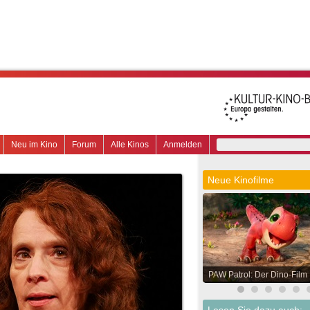
Neu im Kino
Forum
Alle Kinos
Anmelden
Neue Kinofilme
PAW Patrol: Der Dino-Film
Lesen Sie dazu auch: