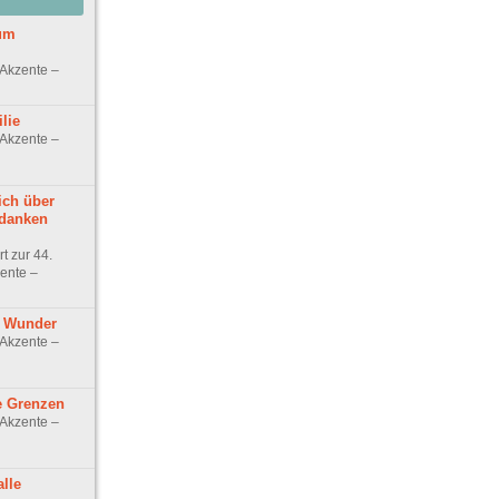
um
 Akzente –
lie
 Akzente –
ch über
edanken
t zur 44.
ente –
f Wunder
 Akzente –
e Grenzen
 Akzente –
lle