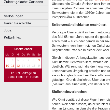
Zuletzt gelacht: Cartoons.
Übersetzerin Claudia Steinitz über ihre 
ihres jüngsten Romans zu sprechen. „Die 
––––––––––––––––––––
Schwestern, die in den 1970er Jahren au
Verlosungen.
Pompidou-Ära ausbrechen.
trailer Geschichte
Selbstverständlichkeiten erschüttert
Jobs.
Véronique Olmi erzählt in ihrem autobio
des Mai 68 noch Jahre später die gesells
Kulturlinks.
erschüttert – auch oder gerade in der Aix
Schwestern, von ihrem reichen Onkel aus
Kinokalender
Regenmantel, wie sie in dieser Zeit wohl
Mo
Di
Mi
Do
Fr
Sa
So
Gleich in diesem Anfangskapitel, aus de
3
4
5
6
7
8
9
Kulturkirche Liebfrauen liest, werden di
10
11
12
13
14
15
16
deutlich: Während sich die drei heranw
konservativen Umgebung befreien und 
12.669 Beiträge zu
sie sich zugleich von ihrer Herkunftsfami
3.883 Filmen im Forum
gläubigen Grundschullehrer. Über den erw
„Sie kam aus einer Welt, von der er sic
Sittlichkeitsverbrechen
Wie Olmi verrät, sei diese Figur ihrem e
neuen Welt sehr einsam, da er sie nicht 
Roman Eingang, in dem die drei Frauen d