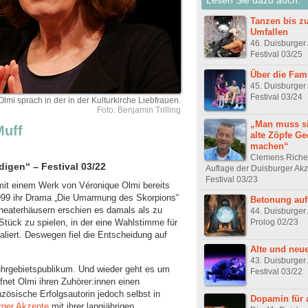
Tanzen bis z
Umfallen
46. Duisburger
Festival 03/25
Über die Fami
45. Duisburger
Festival 03/24
Olmi sprach in der in der Kulturkirche Liebfrauen.
Foto: Benjamin Trilling
„Man muss si
Muff
alte Zöpfe G
machen“
Clemens Richer
igen“ – Festival 03/22
Auflage der Duisburger Akz
Festival 03/23
 mit einem Werk von Véronique Olmi bereits
1999 ihr Drama „Die Umarmung des Skorpions“
Betonung au
heaterhäusern erschien es damals als zu
44. Duisburger
Prolog 02/23
Stück zu spielen, in der eine Wahlstimme für
aliert. Deswegen fiel die Entscheidung auf
Alte und neu
43. Duisburger
Ruhrgebietspublikum. Und wieder geht es um
Festival 03/22
ffnet Olmi ihren Zuhörer:innen einen
nzösische Erfolgsautorin jedoch selbst in
Dopamin für a
rger Akzente
mit ihrer langjährigen