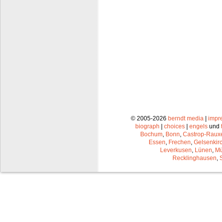
© 2005-2026
berndt media
|
impr
biograph
|
choices
|
engels
und
Bochum
,
Bonn
,
Castrop-Raux
Essen
,
Frechen
,
Gelsenkir
Leverkusen
,
Lünen
,
Mü
Recklinghausen
,