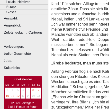
Lokale Initiativen
fand.“ Für solchen Alltagstrott b
Europa
deutliche Zäsur. Dass sie sich fü
Glosse
entschloss und aufmachte, buddhi
Auswahl.
Nepal, Indien und Sri Lanka ken
„Ich war immer schon sehr intere
Augenblick
meine Krankheit für Freunde und
Zuletzt gelacht: Cartoons.
Manche wandten sich ab, andere 
Weil – darüber redet Heidi Depp
––––––––––––––––––––
muss sterben lernen“. Sie begann
Verlosungen.
Totenbuch zu befassen und wählte
trailer Geschichte
Nepal als erste Station ihrer Reis
Jobs.
„
Krebs bedeutet, man muss ste
Kulturlinks.
Anfang Februar flog sie nach Ka
den strengen Ritualen des Kloste
Kinokalender
Wecken, danach gab es eine Tass
Mo
Di
Mi
Do
Fr
Sa
So
Meditation.“ Schweigegebote, Me
3
4
5
6
7
8
9
Mönchen vermittelten ihr das zen
10
11
12
13
14
15
16
„Ebenso wie im Christentum geht
verringern“. Ihre Bilanz: „Ich bin 
12.669 Beiträge zu
zurückgekommen.“ Mit einer Freu
3.883 Filmen im Forum