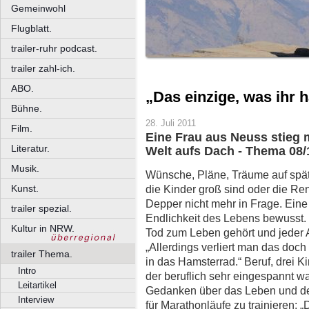
Gemeinwohl
Flugblatt.
trailer-ruhr podcast.
trailer zahl-ich.
ABO.
„Das einzige, was ihr h
Bühne.
28. Juli 2011
Film.
Eine Frau aus Neuss stieg 
Literatur.
Welt aufs Dach - Thema 08
Musik.
Wünsche, Pläne, Träume auf späte
die Kinder groß sind oder die Ren
Kunst.
Depper nicht mehr in Frage. Eine
trailer spezial.
Endlichkeit des Lebens bewusst. 
Kultur in NRW.
Tod zum Leben gehört und jeder Au
„Allerdings verliert man das doc
trailer Thema.
in das Hamsterrad.“ Beruf, drei K
Intro
der beruflich sehr eingespannt wa
Leitartikel
Gedanken über das Leben und de
Interview
für Marathonläufe zu trainieren: „