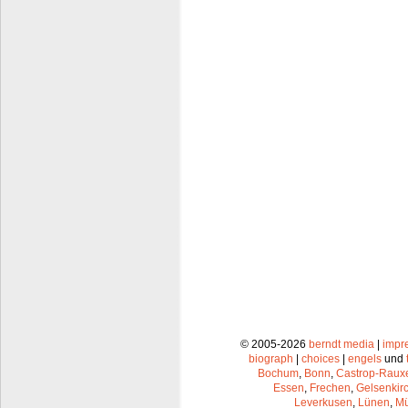
© 2005-2026
berndt media
|
impr
biograph
|
choices
|
engels
und
Bochum
,
Bonn
,
Castrop-Raux
Essen
,
Frechen
,
Gelsenkir
Leverkusen
,
Lünen
,
Mü