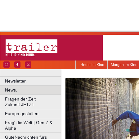
Heute im Kino
Morgen im Kino
Newsletter.
News.
Fragen der Zeit
Zukunft JETZT
Europa gestalten
Frag' die Welt | Gen Z &
Alpha
GuteNachrichten fürs