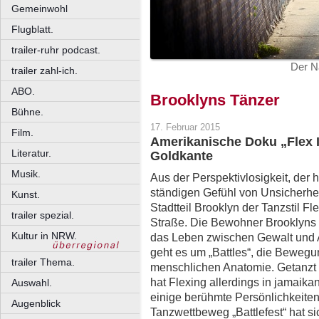
Gemeinwohl
Flugblatt.
trailer-ruhr podcast.
Der N
trailer zahl-ich.
ABO.
Brooklyns Tänzer
Bühne.
17. Februar 2015
Film.
Amerikanische Doku „Flex I
Literatur.
Goldkante
Musik.
Aus der Perspektivlosigkeit, der 
ständigen Gefühl von Unsicherhe
Kunst.
Stadtteil Brooklyn der Tanzstil Fl
trailer spezial.
Straße. Die Bewohner Brooklyns w
Kultur in NRW.
das Leben zwischen Gewalt und 
geht es um „Battles“, die Bewegu
trailer Thema.
menschlichen Anatomie. Getanzt 
hat Flexing allerdings in jamaik
Auswahl.
einige berühmte Persönlichkeiten
Augenblick
Tanzwettbeweg „Battlefest“ hat s