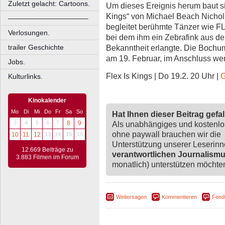
Zuletzt gelacht: Cartoons.
Um dieses Ereignis herum baut si
Kings“ von Michael Beach Nichol
––––––––––––––––––––
begleitet berühmte Tänzer wie FLI
Verlosungen.
bei dem ihm ein Zebrafink aus de
trailer Geschichte
Bekanntheit erlangte. Die Bochum
am 19. Februar, im Anschluss we
Jobs.
Flex Is Kings | Do 19.2. 20 Uhr |
G
Kulturlinks.
Kinokalender
Mo
Di
Mi
Do
Fr
Sa
So
Hat Ihnen dieser Beitrag gefa
3
4
5
6
7
8
9
Als unabhängiges und kostenl
ohne paywall brauchen wir die
10
11
12
13
14
15
16
Unterstützung unserer Leserin
12.669 Beiträge zu
verantwortlichen Journalism
3.883 Filmen im Forum
monatlich) unterstützen möchten,
Weitersagen
Kommentieren
Feed