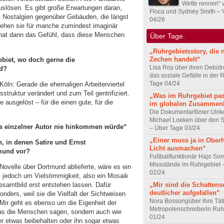
Wette rennen“ 
uslösen. Es gibt große Erwartungen daran,
Floca und Sydney Smith – 
t Nostalgien gegenüber Gebäuden, die längst
04/26
stehen sie für manche zumindest imaginär
 hat dann das Gefühl, dass diese Menschen
Über Tage.
.
„Ruhrgebietsstory, die 
Zechen handelt“
ebiet, wo doch gerne die
Lisa Roy über ihren Debüt
rd?
das soziale Gefälle in der
Tage 04/24
Köln: Gerade die ehemaligen Arbeiterviertel
ruktur verändert und zum Teil gentrifiziert.
„Was im Ruhrgebiet pass
 ausgelöst – für die einen gute, für die
im globalen Zusammen
Die Dokumentarfilmer Ulri
Michael Loeken über den S
s einzelner Autor nie hinkommen würde“
– Über Tage 03/24
„Einer muss ja in Ober
n, in denen Satire und Ernst
Licht ausmachen“
mund vor?
Fußballfunktionär Hajo So
Missstände im Ruhrgebiet 
Novelle über Dortmund ablieferte, wäre es ein
02/24
s jedoch um Vielstimmigkeit, also ein Mosaik
„Mir sind die Schattens
samtbild erst entstehen lassen. Dafür
deutlicher aufgefallen“
nders, weil sie die Vielfalt der Sichtweisen
Nora Bossongüber ihre Täti
Mir geht es ebenso um die Eigenheit der
Metropolenschreiberin Ruh
was die Menschen sagen, sondern auch wie
01/24
mer etwas beibehalten oder ihn sogar etwas