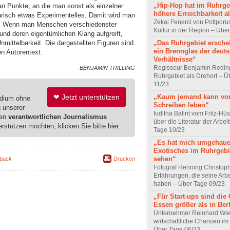
„Hip-Hop hat im Ruhrge
an Punkte, an die man sonst als einzelner
höhere Erreichbarkeit a
arisch etwas Experimentelles. Damit wird man
Zekai Fenerci von Pottpor
t. Wenn man Menschen verschiedenster
Kultur in der Region – Übe
und deren eigentümlichen Klang aufgreift,
„Das Ruhrgebiet erschei
nmittelbarkeit. Die dargestellten Figuren sind
ein Brennglas der deut
n Autorentext.
Verhältnisse“
Regisseur Benjamin Redin
BENJAMIN TRILLING
Ruhrgebiet als Drehort – Ü
11/23
„Kaum jemand kann v
❤ Jetzt unterstützen
edium ohne
Schreiben leben“
g unserer
Iuditha Balint vom Fritz-Hüse
ren
verantwortlichen Journalismus
über die Literatur der Arbei
erstützen möchten, klicken Sie bitte hier.
Tage 10/23
„Es hat mich umgehaue
Exotisches im Ruhrgebi
sehen“
back
Drucken
Fotograf Henning Christop
Erfahrungen, die seine Arbe
haben – Über Tage 09/23
„Für Start-ups sind die
Essen größer als in Ber
Unternehmer Reinhard Wi
wirtschaftliche Chancen im
Über Tage 06/23