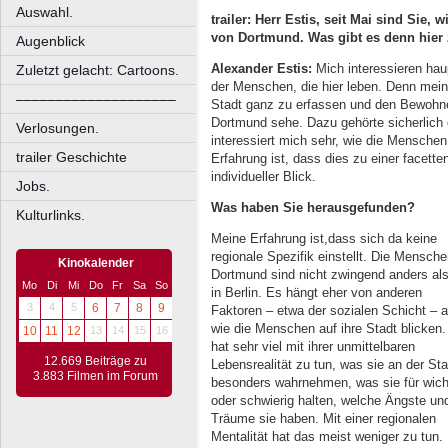
Auswahl.
trailer: Herr Estis, seit Mai sind Sie, 
von Dortmund. Was gibt es denn hier
Augenblick
Alexander Estis:
Mich interessieren hau
Zuletzt gelacht: Cartoons.
der Menschen, die hier leben. Denn mein 
––––––––––––––––––––
Stadt ganz zu erfassen und den Bewohn
Dortmund sehe. Dazu gehörte sicherlich
Verlosungen.
interessiert mich sehr, wie die Menschen 
trailer Geschichte
Erfahrung ist, dass dies zu einer facette
individueller Blick.
Jobs.
Was haben Sie herausgefunden?
Kulturlinks.
Meine Erfahrung ist,dass sich da keine
regionale Spezifik einstellt. Die Mensche
Kinokalender
Dortmund sind nicht zwingend anders als
Mo
Di
Mi
Do
Fr
Sa
So
in Berlin. Es hängt eher von anderen
3
4
5
6
7
8
9
Faktoren – etwa der sozialen Schicht – a
wie die Menschen auf ihre Stadt blicken
10
11
12
13
14
15
16
hat sehr viel mit ihrer unmittelbaren
12.669 Beiträge zu
Lebensrealität zu tun, was sie an der Sta
3.883 Filmen im Forum
besonders wahrnehmen, was sie für wich
oder schwierig halten, welche Ängste un
Träume sie haben. Mit einer regionalen
Mentalität hat das meist weniger zu tun.