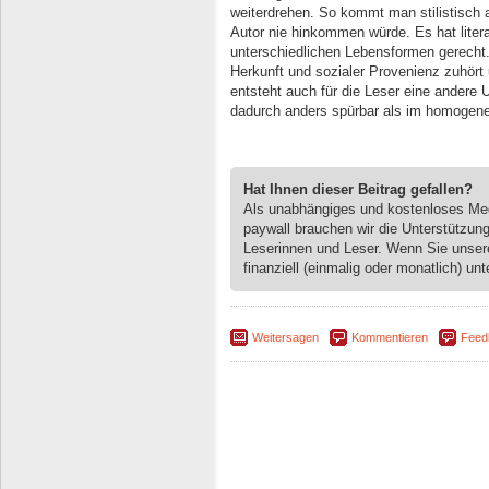
weiterdrehen. So kommt man stilistisch 
Autor nie hinkommen würde. Es hat liter
unterschiedlichen Lebensformen gerech
Herkunft und sozialer Provenienz zuhört 
entsteht auch für die Leser eine andere U
dadurch anders spürbar als im homogene
Hat Ihnen dieser Beitrag gefallen?
Als unabhängiges und kostenloses M
paywall brauchen wir die Unterstützun
Leserinnen und Leser. Wenn Sie unse
finanziell (einmalig oder monatlich) unt
Weitersagen
Kommentieren
Feed