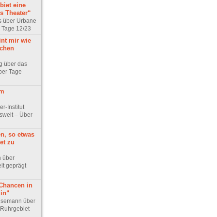
biet eine
ls Theater“
us über Urbane
r Tage 12/23
nt mir wie
schen
g über das
ber Tage
om
r-Institut
tswelt – Über
n, so etwas
et zu
h über
it geprägt
 Chancen in
lin“
esemann über
 Ruhrgebiet –