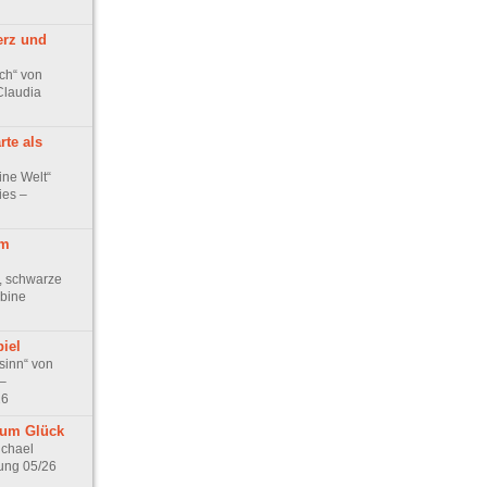
erz und
ch“ von
Claudia
rte als
ine Welt“
ies –
im
, schwarze
bine
iel
sinn“ von
–
26
zum Glück
ichael
ung 05/26