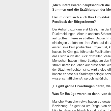
„
Mich interessieren hauptsächlich die
Stimmen und die Erzählungen der M
Darum dreht sich auch Ihre Projektski
Feedback der Bürger:innen?
Der Aufruf dazu kam erst kürzlich in der
Rückmeldungen. Aber in anderen Städten 
auf großes Interesse stießen. Dadurch h
einbringen zu können. Ihre Sicht auf die
erster Linie kein politisches Projekt ist
haben. In Köln gab führte die Publikati
dass sich auch der Blick offizieller Stel
Menschen haben intime Bezüge zu den O
strukturieren ihr Leben auf drastische We
der Stadt verflochten sind, wird vieles o
könnte es fast als Stadtpsychologie bez
wissenschaftlichen Anspruch natürlich.
„
Es gibt große Erwartungen daran, wa
Was für Bezüge waren es denn, von d
Manche Menschen etwa haben zu gewisse
Beziehung. Es geht da um Dinge, von d
könnte, dass sie hässlich sind und am b