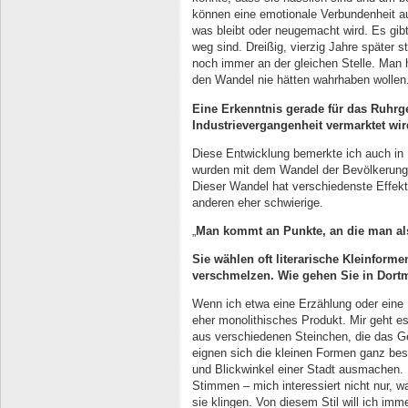
können eine emotionale Verbundenheit a
was bleibt oder neugemacht wird. Es gib
weg sind. Dreißig, vierzig Jahre später 
noch immer an der gleichen Stelle. Man
den Wandel nie hätten wahrhaben wollen
Eine Erkenntnis gerade für das Ruhrg
Industrievergangenheit vermarktet wi
Diese Entwicklung bemerkte ich auch in 
wurden mit dem Wandel der Bevölkerungsst
Dieser Wandel hat verschiedenste Effekte
anderen eher schwierige.
„
Man kommt an Punkte, an die man al
Sie wählen oft literarische Kleinforme
verschmelzen. Wie gehen Sie in Dort
Wenn ich etwa eine Erzählung oder eine 
eher monolithisches Produkt. Mir geht e
aus verschiedenen Steinchen, die das Ge
eignen sich die kleinen Formen ganz beso
und Blickwinkel einer Stadt ausmachen. 
Stimmen – mich interessiert nicht nur, 
sie klingen. Von diesem Stil will ich im