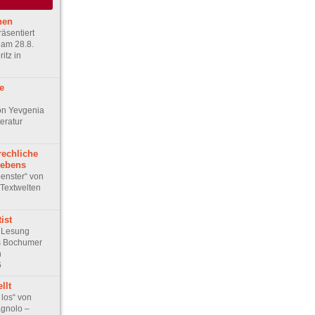
hen
räsentiert
 am 28.8.
itz in
e
on Yevgenia
teratur
echliche
lebens
penster“ von
Textwelten
ist
 Lesung
s Bochumer
n
6
llt
 los“ von
gnolo –