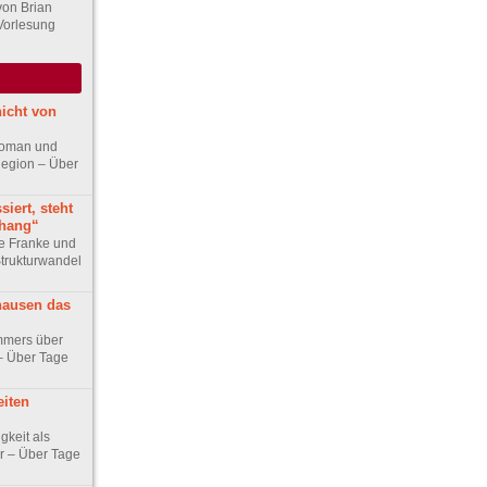
von Brian
Vorlesung
nicht von
roman und
 Region – Über
iert, steht
hang“
ke Franke und
trukturwandel
hausen das
mmers über
– Über Tage
eiten
gkeit als
r – Über Tage