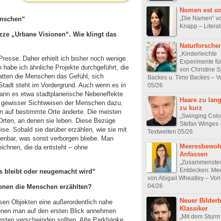
Nomen est o
„Die Namen“ vo
enschen“
Knapp – Literat
zze „Urbane Visionen“. Wie klingt das
Naturforscher
„Kinderleichte
 Presse. Daher erhielt ich bisher noch wenige
Experimente fü
habe ich ähnliche Projekte durchgeführt, die
von Christine S
atten die Menschen das Gefühl, sich
Backes u. Timo Backes – V
 Stadt steht im Vordergrund. Auch wenn es in
05/26
, kann es etwa stadtplanerische Nebeneffekte
Haare zu lan
on gewisser Sichtweisen der Menschen dazu,
zu kurz
len auf bestimmte Orte änderte. Die meisten
„Swinging Colo
rten, an denen sie leben. Diese Bezüge
Stefan Winges 
ise. Sobald sie darüber erzählen, wie sie mit
Textwelten 05/26
ffenbar, was sonst verborgen bliebe. Man
Meeresbewoh
eichnen, die da entsteht – ohne
Anfassen
„Zusammenste
Entdecken: Mee
s bleibt oder neugemacht wird“
von Abigail Wheatley – Vor
04/26
enen die Menschen erzählten?
Neuer Bilder
n Objekten eine außerordentlich nahe
Klassiker
enen man auf den ersten Blick annehmen
„Mit dem Sturm
esten verschwinden sollten. Alte Parkbänke