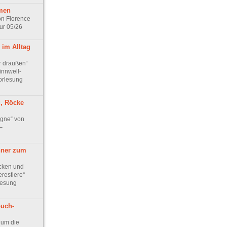
men
n Florence
ur 05/26
 im Alltag
r draußen“
innwell-
orlesung
g, Röcke
gne“ von
–
ner zum
cken und
restiere“
lesung
buch-
 um die