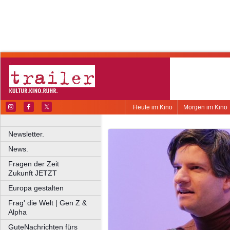
Heute im Kino
Morgen im Kino
Newsletter.
News.
Fragen der Zeit
Zukunft JETZT
Europa gestalten
Frag' die Welt | Gen Z &
Alpha
GuteNachrichten fürs