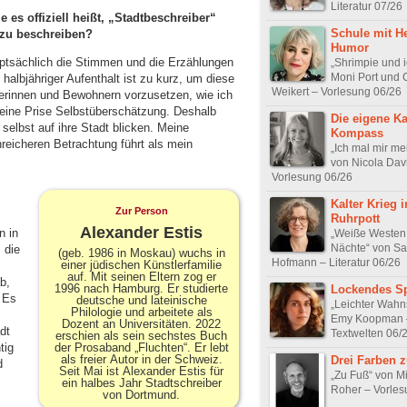
Literatur 07/26
wie es offiziell heißt, „Stadtbeschreiber“
Schule mit H
 zu beschreiben?
Humor
ptsächlich die Stimmen und die Erzählungen
„Shrimpie und i
Moni Port und 
halbjähriger Aufenthalt ist zu kurz, um diese
Weikert – Vorlesung 06/26
erinnen und Bewohnern vorzusetzen, wie ich
 eine Prise Selbstüberschätzung. Deshalb
Die eigene Ka
selbst auf ihre Stadt blicken. Meine
Kompass
nreicheren Betrachtung führt als mein
„Ich mal mir me
von Nicola Dav
Vorlesung 06/26
Kalter Krieg 
Zur Person
Ruhrpott
Alexander Estis
n in
„Weiße Westen
Nächte“ von Sa
 die
(geb. 1986 in Moskau) wuchs in
Hofmann – Literatur 06/26
einer jüdischen Künstlerfamilie
auf. Mit seinen Eltern zog er
b,
1996 nach Hamburg. Er studierte
Lockendes Sp
. Es
deutsche und lateinische
„Leichter Wahn
Philologie und arbeitete als
Emy Koopman 
Dozent an Universitäten. 2022
dt
Textwelten 06/
erschien als sein sechstes Buch
der Prosaband „Fluchten“. Er lebt
tig
als freier Autor in der Schweiz.
Drei Farben 
d
Seit Mai ist Alexander Estis für
„Zu Fuß“ von M
ein halbes Jahr Stadtschreiber
Roher – Vorles
von Dortmund.