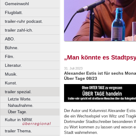
Gemeinwohl
Flugblatt.
trailer-ruhr podcast.
trailer zahl-ich.
ABO.
Bühne.
Film.
„Man könnte es Stadtps
Literatur.
31. Juli 2023
Alexander Estis ist für sechs Mon
Musik.
Über Tage 08/23
Kunst.
trailer spezial.
Letzte Worte.
Nahaufnahme.
Der Autor und Kolumnist Alexander Estis 
Über Tage.
die ein Wechselspiel von Witz und Tragik p
Kultur in NRW.
Dortmunder Stadtschreiber besonderen We
zu Wort kommen zu lassen und wovon es
trailer Thema.
Stadt wahrnehmen.