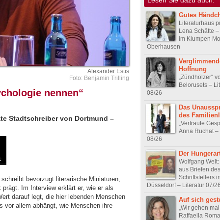
Gutes Händc
Literaturhaus p
Lena Schätte –
im Klumpen Mor
Oberhausen
Verglimmend
Hoffnung
Alexander Estis
„Zündhölzer“ v
Foto: Benjamin Trilling
Belorusets – Li
ychologie nennen“
08/26
Das Unausspr
des Familien
ate Stadtschreiber von Dortmund –
„Vertraute Ges
Anna Ruchat – 
08/26
Der Hungerart
Wolfgang Welt:
aus Briefen de
Schriftstellers i
schreibt bevorzugt literarische Miniaturen,
Düsseldorf – Literatur 07/2
rägt. Im Interview erklärt er, wie er als
rt darauf legt, die hier lebenden Menschen
Auf sich geste
 vor allem abhängt, wie Menschen ihre
„Wir gehen mal
Raffaella Roma