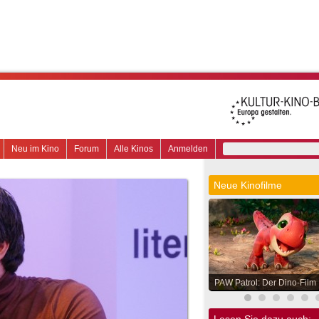
Neu im Kino
Forum
Alle Kinos
Anmelden
Neue Kinofilme
PAW Patrol: Der Dino-Film
Lesen Sie dazu auch: