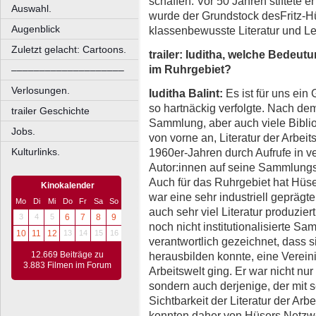
schaffen. Vor 50 Jahren stiftete e
Auswahl.
wurde der Grundstock desFritz-Hü
Augenblick
klassenbewusste Literatur und L
Zuletzt gelacht: Cartoons.
trailer: Iuditha, welche Bedeutu
im Ruhrgebiet?
––––––––––––––––––––
Verlosungen.
Iuditha Balint:
Es ist für uns ein
so hartnäckig verfolgte. Nach de
trailer Geschichte
Sammlung, aber auch viele Bibliot
Jobs.
von vorne an, Literatur der Arbei
1960er-Jahren durch Aufrufe in 
Kulturlinks.
Autor:innen auf seine Sammlungs
Auch für das Ruhrgebiet hat Hüs
Kinokalender
war eine sehr industriell geprägte
Mo
Di
Mi
Do
Fr
Sa
So
auch sehr viel Literatur produzie
3
4
5
6
7
8
9
noch nicht institutionalisierte 
10
11
12
13
14
15
16
verantwortlich gezeichnet, dass 
herausbilden konnte, eine Vereini
12.669 Beiträge zu
3.883 Filmen im Forum
Arbeitswelt ging. Er war nicht nu
sondern auch derjenige, der mit se
Sichtbarkeit der Literatur der Arb
konnten daher von Hüsers Netzwe