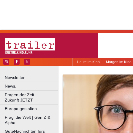
Heute im Kino
Morgen im Kino
Newsletter.
News.
Fragen der Zeit
Zukunft JETZT
Europa gestalten
Frag' die Welt | Gen Z &
Alpha
GuteNachrichten fürs