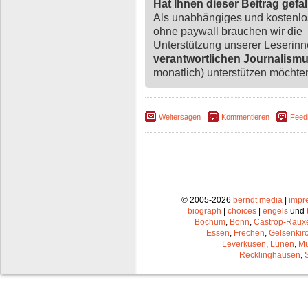
Hat Ihnen dieser Beitrag gefa
Als unabhängiges und kostenl
ohne paywall brauchen wir die
Unterstützung unserer Leserin
verantwortlichen Journalism
monatlich) unterstützen möchten,
Weitersagen
Kommentieren
Feed
© 2005-2026
berndt media
|
impr
biograph
|
choices
|
engels
und
Bochum
,
Bonn
,
Castrop-Raux
Essen
,
Frechen
,
Gelsenkir
Leverkusen
,
Lünen
,
Mü
Recklinghausen
,