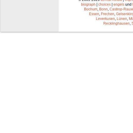
biograph
|
choices
|
engels
und
Bochum
,
Bonn
,
Castrop-Raux
Essen
,
Frechen
,
Gelsenkir
Leverkusen
,
Lünen
,
Mü
Recklinghausen
,