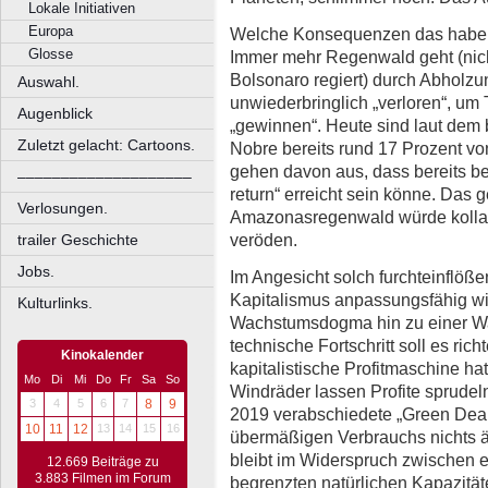
Lokale Initiativen
Europa
Welche Konsequenzen das haben k
Glosse
Immer mehr Regenwald geht (nicht 
Bolsonaro regiert) durch Abholz
Auswahl.
unwiederbringlich „verloren“, u
Augenblick
„gewinnen“. Heute sind laut dem 
Zuletzt gelacht: Cartoons.
Nobre bereits rund 17 Prozent v
gehen davon aus, dass bereits bei
––––––––––––––––––––
return“ erreicht sein könne. Das
Verlosungen.
Amazonasregenwald würde kollab
veröden.
trailer Geschichte
Jobs.
Im Angesicht solch furchteinflöß
Kapitalismus anpassungsfähig wi
Kulturlinks.
Wachstumsdogma hin zu einer Wa
technische Fortschritt soll es rich
Kinokalender
kapitalistische Profitmaschine ha
Mo
Di
Mi
Do
Fr
Sa
So
Windräder lassen Profite sprude
3
4
5
6
7
8
9
2019 verabschiedete „Green Dea
10
11
12
13
14
15
16
übermäßigen Verbrauchs nichts ä
bleibt im Widerspruch zwischen 
12.669 Beiträge zu
3.883 Filmen im Forum
begrenzten natürlichen Kapazitä