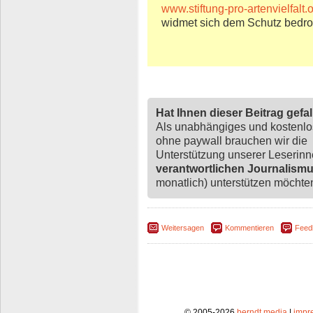
www.stiftung-pro-artenvielfalt.
widmet sich dem Schutz bedroh
Hat Ihnen dieser Beitrag gefa
Als unabhängiges und kostenl
ohne paywall brauchen wir die
Unterstützung unserer Leserin
verantwortlichen Journalism
monatlich) unterstützen möchten,
Weitersagen
Kommentieren
Feed
© 2005-2026
berndt media
|
impr