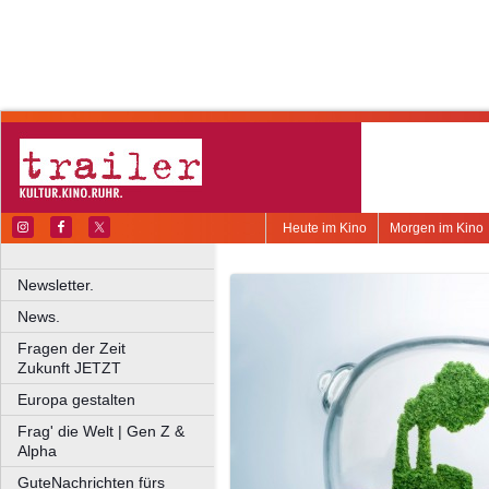
Heute im Kino
Morgen im Kino
Newsletter.
News.
Fragen der Zeit
Zukunft JETZT
Europa gestalten
Frag' die Welt | Gen Z &
Alpha
GuteNachrichten fürs