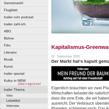
Gemeinwohl
Flugblatt.
trailer-ruhr podcast.
trailer zahl-ich.
ABO.
Bühne.
Film.
Kapitalismus-Greenwa
Literatur.
02. September 2020
Musik.
Der Markt hat‘s kaputt gemac
Kunst.
trailer spezial.
Kultur in NRW.
Eigentlich bräuchten wir zwei Pl
trailer Thema.
Wirtschaften belastet die natürl
Intro
dass die eine Erde, die wir haben
Leitartikel
ausreicht. Der Verbrauch überste
Interview
Planeten; schlimmer noch: Das A