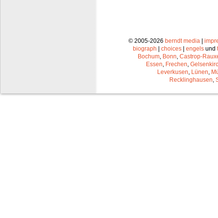
© 2005-2026
berndt media
|
impr
biograph
|
choices
|
engels
und
Bochum
,
Bonn
,
Castrop-Raux
Essen
,
Frechen
,
Gelsenkir
Leverkusen
,
Lünen
,
Mü
Recklinghausen
,