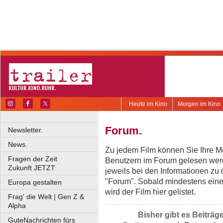
Heute im Kino
Morgen im Kino
Forum.
Newsletter.
News.
Zu jedem Film können Sie Ihre Me
Fragen der Zeit
Benutzern im Forum gelesen werd
Zukunft JETZT
jeweils bei den Informationen zu
"Forum". Sobald mindestens eine
Europa gestalten
wird der Film hier gelistet.
Frag' die Welt | Gen Z &
Alpha
Bisher gibt es Beiträg
GuteNachrichten fürs