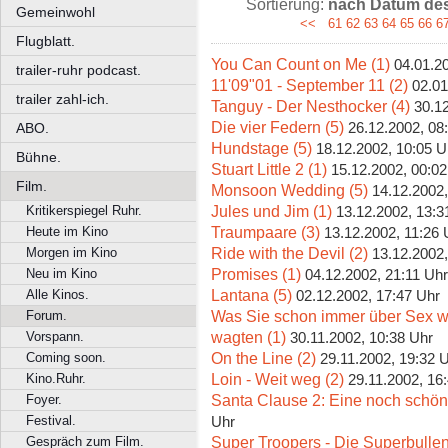
Sortierung:
nach Datum des 
Gemeinwohl
<<
61
62
63
64
65
66
6
Flugblatt.
You Can Count on Me (1)
04.01.2
trailer-ruhr podcast.
11'09"01 - September 11 (2)
02.01
trailer zahl-ich.
Tanguy - Der Nesthocker (4)
30.1
Die vier Federn (5)
26.12.2002, 08
ABO.
Hundstage (5)
18.12.2002, 10:05 U
Bühne.
Stuart Little 2 (1)
15.12.2002, 00:02
Film.
Monsoon Wedding (5)
14.12.2002,
Jules und Jim (1)
Kritikerspiegel Ruhr.
13.12.2002, 13:3
Traumpaare (3)
Heute im Kino
13.12.2002, 11:26 
Ride with the Devil (2)
Morgen im Kino
13.12.2002,
Promises (1)
Neu im Kino
04.12.2002, 21:11 Uhr
Lantana (5)
Alle Kinos.
02.12.2002, 17:47 Uhr
Was Sie schon immer über Sex wi
Forum.
wagten (1)
Vorspann.
30.11.2002, 10:38 Uhr
On the Line (2)
Coming soon.
29.11.2002, 19:32 
Loin - Weit weg (2)
Kino.Ruhr.
29.11.2002, 16
Santa Clause 2: Eine noch schön
Foyer.
Festival.
Uhr
Super Troopers - Die Superbullen
Gespräch zum Film.