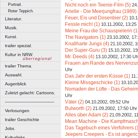
Nicht noch ein Teenie-Film (5)
Portrait.
24
Arielle - Die Meerjungfrau (1989) 
Roter Teppich.
Feuer, Eis und Dosenbier (2)
10.1
Literatur.
Fessle mich! (1)
10.11.2002, 13:25
Musik.
Meine Frau die Schauspielerin (1
The Navigators (1)
Kunst.
23.10.2002, 17
Knallharte Jungs (4)
21.10.2002, 1
trailer spezial.
Der Super-Guru (3)
15.10.2002, 19
Kultur in NRW.
Mr. Deeds (4)
13.10.2002, 17:30 Uh
Frauen am Rande des Nervenzu
trailer Thema.
Uhr
Auswahl.
Das Jahr der ersten Küsse (1)
11.
Kleine Missgeschicke (1)
10.10.20
Augenblick
Nomaden der Lüfte - Das Geheimn
Zuletzt gelacht: Cartoons.
Uhr
Väter (2)
––––––––––––––––––––
04.10.2002, 09:52 Uhr
Bulworth (2)
21.09.2002, 17:50 Uhr
Verlosungen.
Alles über Adam (2)
21.09.2002, 1
trailer Geschichte
Mean Machine - Die Kampfmasch
Das Tagebuch eines Verführers (
Jobs.
Jeepers Creepers - Es ist angeric
Kulturlinks.