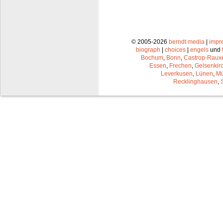
© 2005-2026
berndt media
|
impr
biograph
|
choices
|
engels
und
Bochum
,
Bonn
,
Castrop-Raux
Essen
,
Frechen
,
Gelsenkir
Leverkusen
,
Lünen
,
Mü
Recklinghausen
,