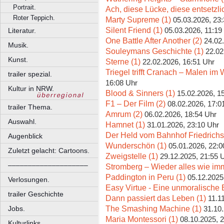
Portrait.
Ach, diese Lücke, diese entsetzli
Roter Teppich.
Marty Supreme (1)
05.03.2026, 23
Silent Friend (1)
05.03.2026, 11:19
Literatur.
One Battle After Another (2)
24.02
Musik.
Souleymans Geschichte (1)
22.02
Kunst.
Sterne (1)
22.02.2026, 16:51 Uhr
Triegel trifft Cranach – Malen im W
trailer spezial.
16:08 Uhr
Kultur in NRW.
Blood & Sinners (1)
15.02.2026, 1
F1 – Der Film (2)
08.02.2026, 17:0
trailer Thema.
Amrum (2)
06.02.2026, 18:54 Uhr
Auswahl.
Hamnet (1)
31.01.2026, 23:10 Uhr
Der Held vom Bahnhof Friedrichs
Augenblick
Wunderschön (1)
05.01.2026, 22:0
Zuletzt gelacht: Cartoons.
Zweigstelle (1)
29.12.2025, 21:55 
––––––––––––––––––––
Stromberg – Wieder alles wie imm
Paddington in Peru (1)
05.12.2025
Verlosungen.
Easy Virtue - Eine unmoralische 
trailer Geschichte
Dann passiert das Leben (1)
11.1
The Smashing Machine (1)
Jobs.
31.10
Maria Montessori (1)
08.10.2025, 
Kulturlinks.