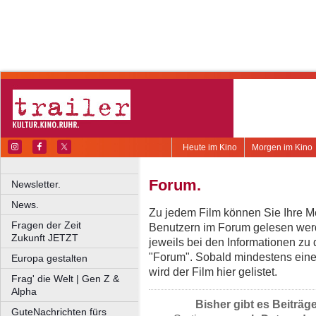
Heute im Kino
Morgen im Kino
Forum.
Newsletter.
News.
Zu jedem Film können Sie Ihre Me
Fragen der Zeit
Benutzern im Forum gelesen werd
Zukunft JETZT
jeweils bei den Informationen zu
"Forum". Sobald mindestens eine
Europa gestalten
wird der Film hier gelistet.
Frag' die Welt | Gen Z &
Alpha
Bisher gibt es Beiträg
GuteNachrichten fürs