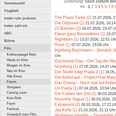
Sortierung:
nach Datum des 
Gemeinwohl
<<
1
2
3
4
5
6
7
8
Flugblatt.
The Piano Tuner (2)
21.07.2026, 2
trailer-ruhr podcast.
Die Odyssee (1)
21.07.2026, 18:14
trailer zahl-ich.
22 Bahnen (2)
18.07.2026, 23:47 U
ABO.
Etwas ganz Besonderes (1)
15.07
Nightborn (1)
13.07.2026, 22:51 Uh
Bühne.
Rose (1)
07.07.2026, 19:58 Uhr
Film.
Ingeborg Bachmann – Jemand, der
Kritikerspiegel Ruhr.
Uhr
Heute im Kino
Disclosure Day – Der Tag der Wah
Morgen im Kino
Nürnberg (1)
27.05.2026, 14:47 Uh
Neu im Kino
Der Teufel trägt Prada 2 (1)
16.05.
Alle Kinos.
Der Astronaut – Project Hail Mary
Forum.
Das Drama – Noch mal auf Anfan
Vorspann.
Un Poeta (1)
07.04.2026, 10:54 Uh
Coming soon.
Die Farben der Zeit (1)
30.03.2026
Kino.Ruhr.
Nouvelle Vague (1)
30.03.2026, 20
Foyer.
Extrawurst (2)
26.03.2026, 17:22 U
Festival.
Jay Kelly (1)
21.03.2026, 21:11 Uhr
Gespräch zum Film.
Wuthering Heights – Sturmhöhe (