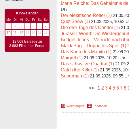
Maria Reiche: Das Geheimnis der
Uhr
Kinokalender
Der elektrische Reiter (1)
21.09.20
Mo
Di
Mi
Do
Fr
Sa
So
Quiz Show (1)
21.09.2025, 10:52 U
3
4
5
6
7
8
9
Die drei Tage des Condor (1)
21.0
Jurassic World: Die Wiedergeburt
10
11
12
13
14
15
16
Bridget Jones – Verrückt nach ihm
12.669 Beiträge zu
Black Bag – Doppeltes Spiel (1)
3.883 Filmen im Forum
Das Kanu des Manitu (1)
21.09.20
Maigret (1)
21.09.2025, 10:20 Uhr
Das schwarze Quadrat (1)
21.09.2
Catch the Killer (1)
21.09.2025, 10
Superman (1)
21.09.2025, 09:55 U
<<
1
2
3
4
5
6
7
8
Weitersagen
Feedback